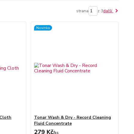
strana
z 3
další
Novinka
 Cloth
Tonar Wash & Dry - Record Cleaning
Fluid Concentrate
279 Kč
/
ks