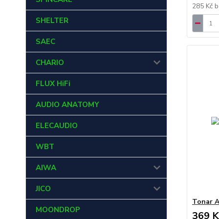
285 Kč
b
SHELTER
SAEC
CHARIO
FLUX HiFi
AUDIO ANATOMY
ELECAUDIO
WBT
AIWA
JICO
Tonar A
MOONDROP
369 K