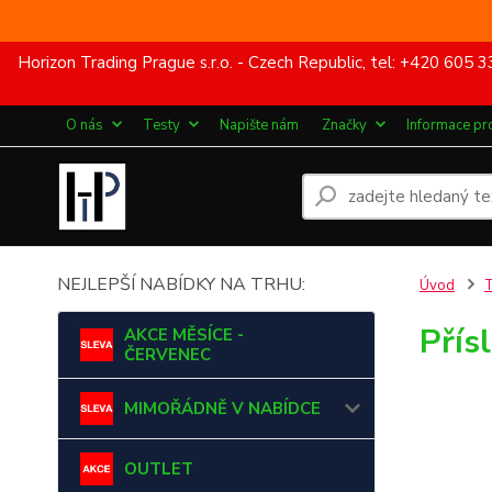
Horizon Trading Prague s.r.o. - Czech Republic, tel: +420 60
O nás
Testy
Napište nám
Značky
Informace pr
NEJLEPŠÍ NABÍDKY NA TRHU:
Úvod
Přís
AKCE MĚSÍCE -
ČERVENEC
MIMOŘÁDNĚ V NABÍDCE
OUTLET