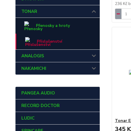
236 Kč
b
TONAR
Přenosky a hroty
Příslušenství
ANALOGIS
NAKAMICHI
PANGEA AUDIO
RECORD DOCTOR
LUDIC
Tonar E
345 K
SPINCARE