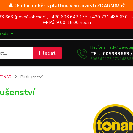
👤 Osobní odběr s platbou v hotovosti ZDARMA! 🎶
5 333 663 (pevná-obchod), +420 606 642 175, +420 731 488 630, +
++ Pá: 9.00-15.00 hodin
o vás
Nevíte si rady? Zavolej
Hledat
TEL.: 605333663 /
606642175 / 73148863
TONAR
Příslušenství
lušenství