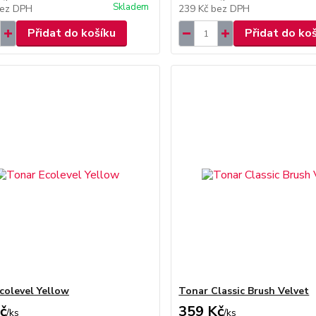
Skladem
ez DPH
239 Kč
bez DPH
Přidat do košíku
Přidat do ko
colevel Yellow
Tonar Classic Brush Velvet
č
359 Kč
/
ks
/
ks