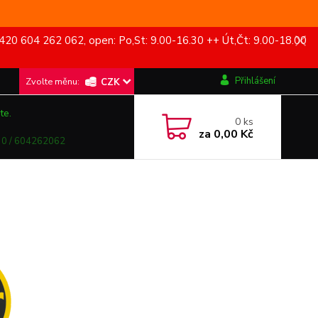
420 604 262 062, open: Po,St: 9.00-16.30 ++ Út,Čt: 9.00-18.00
Přihlášení
CZK
te.
0
ks
za
0,00 Kč
0 / 604262062