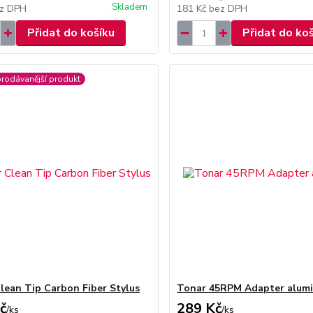
Skladem
z DPH
181 Kč
bez DPH
Přidat do košíku
Přidat do ko
prodávanější produkt
lean Tip Carbon Fiber Stylus
Tonar 45RPM Adapter alum
č
289 Kč
/
ks
/
ks