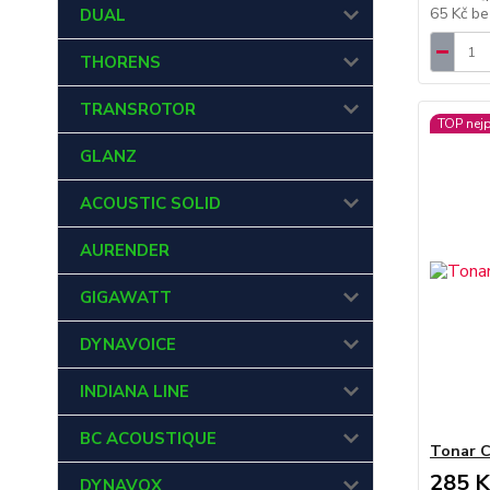
65 Kč
be
DUAL
THORENS
TRANSROTOR
TOP nej
GLANZ
ACOUSTIC SOLID
AURENDER
GIGAWATT
DYNAVOICE
INDIANA LINE
BC ACOUSTIQUE
Tonar C
285 K
DYNAVOX