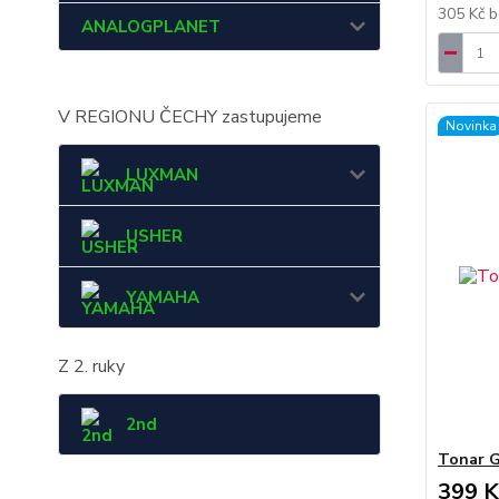
305 Kč
b
ANALOGPLANET
V REGIONU ČECHY zastupujeme
Novinka
LUXMAN
USHER
YAMAHA
Z 2. ruky
2nd
Tonar G
399 K