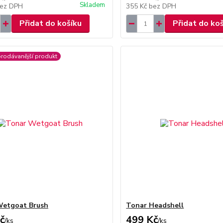
Skladem
ez DPH
355 Kč
bez DPH
Přidat do košíku
Přidat do ko
prodávanější produkt
Wetgoat Brush
Tonar Headshell
č
499 Kč
/
ks
/
ks