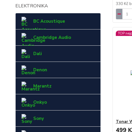
330 Kč
b
ELEKTRONIKA
BC Acoustique
TOP nej
Cambridge Audio
Dali
Denon
Marantz
Onkyo
Sony
Tonar 
499 K