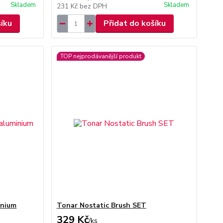
Skladem
Skladem
231 Kč
bez DPH
šíku
Přidat do košíku
TOP nejprodávanější produkt
inium
Tonar Nostatic Brush SET
329 Kč
/
ks