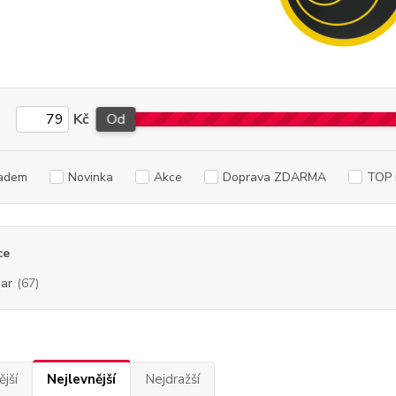
Kč
Od
adem
Novinka
Akce
Doprava ZDARMA
TOP 
ce
ar
(67)
jší
Nejlevnější
Nejdražší