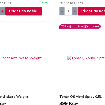
Skladem
ez DPH
297 Kč
bez DPH
Přidat do košíku
Přidat do ko
TOP nejprodávanější produkt
nti-skate Weight
Tonar QS Vinyl Spray 0,5L
č
399 Kč
/
ks
/
ks