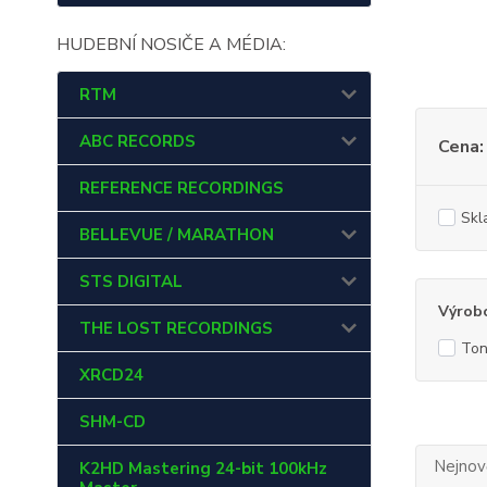
HUDEBNÍ NOSIČE A MÉDIA:
RTM
ABC RECORDS
Cena:
REFERENCE RECORDINGS
Skl
BELLEVUE / MARATHON
STS DIGITAL
Výrob
THE LOST RECORDINGS
Ton
XRCD24
SHM-CD
Nejnově
K2HD Mastering 24-bit 100kHz