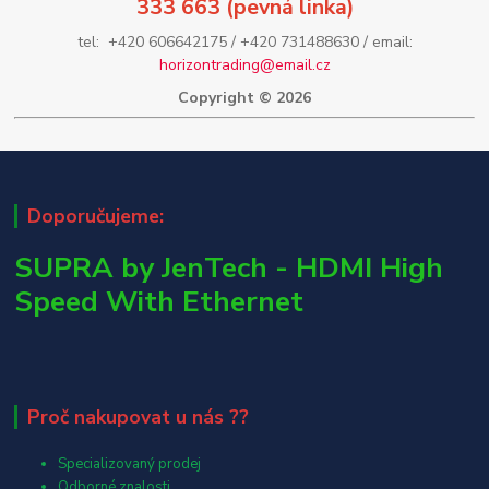
333 663 (pevná linka)
tel: +420 606642175 / +420 731488630 / email:
horizontrading@email.cz
Copyright © 2026
Doporučujeme:
SUPRA by JenTech - HDMI High
Speed With Ethernet
Proč nakupovat u nás ??
Specializovaný prodej
Odborné znalosti