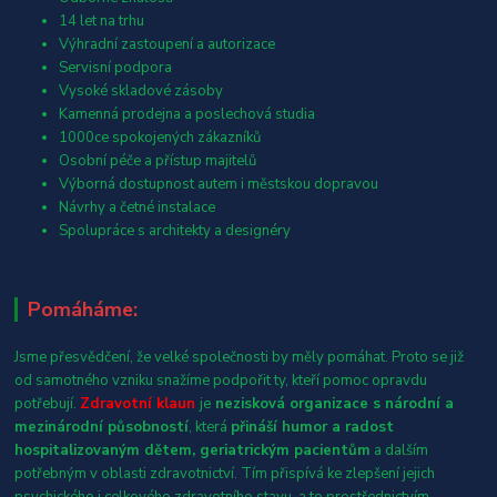
14 let na trhu
Výhradní zastoupení a autorizace
Servisní podpora
Vysoké skladové zásoby
Kamenná prodejna a poslechová studia
1000ce spokojených zákazníků
Osobní péče a přístup majitelů
Výborná dostupnost autem i městskou dopravou
Návrhy a četné instalace
Spolupráce s architekty a designéry
Pomáháme:
Jsme přesvědčení, že velké společnosti by měly pomáhat. Proto se již
od samotného vzniku snažíme podpořit ty, kteří pomoc opravdu
potřebují.
Zdravotní klaun
je
nezisková organizace s národní a
mezinárodní působností
, která
přináší humor a radost
hospitalizovaným dětem, geriatrickým pacientům
a dalším
potřebným v oblasti zdravotnictví. Tím přispívá ke zlepšení jejich
psychického i celkového zdravotního stavu, a to prostřednictvím