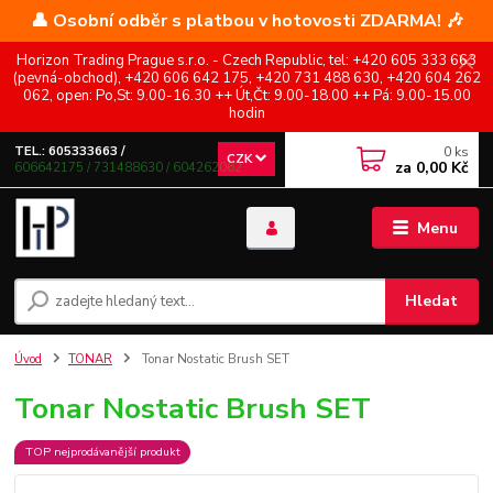
👤 Osobní odběr s platbou v hotovosti ZDARMA! 🎶
Horizon Trading Prague s.r.o. - Czech Republic, tel: +420 605 333 663
(pevná-obchod), +420 606 642 175, +420 731 488 630, +420 604 262
062, open: Po,St: 9.00-16.30 ++ Út,Čt: 9.00-18.00 ++ Pá: 9.00-15.00
hodin
0
ks
TEL.: 605333663 /
CZK
za
0,00 Kč
606642175 / 731488630 / 604262062
Menu
Hledat
Úvod
TONAR
Tonar Nostatic Brush SET
Tonar Nostatic Brush SET
TOP nejprodávanější produkt