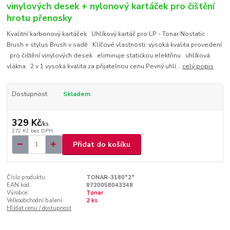
vinylových desek + nylonový kartáček pro čištění
hrotu přenosky
Kvalitní karbonový kartáček Uhlíkový kartáč pro LP - Tonar Nostatic
Brush + stylus Brush v sadě Klíčové vlastnosti: vysoká kvalita provedení
pro čištění vinylových desek eliminuje statickou elektřinu uhlíková
vlákna 2 v 1 vysoká kvalita za přijatelnou cenu Pevný uhlí...
celý popis
Dostupnost
Skladem
329 Kč
/
ks
272 Kč
bez DPH
Přidat do košíku
Číslo produktu:
TONAR-3180*2*
EAN kód:
8720058043348
Výrobce:
Tonar
Velkoobchodní balení:
2 ks
Hlídat cenu / dostupnost