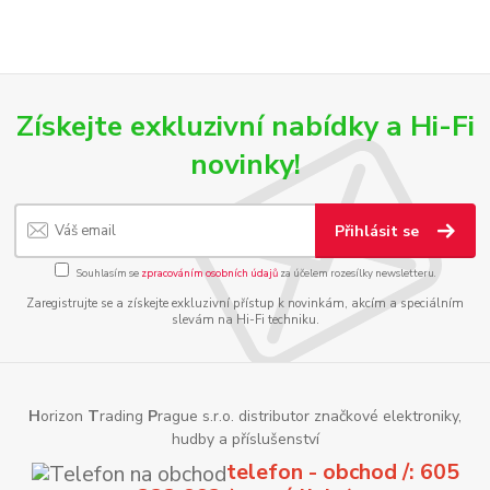
Získejte exkluzivní nabídky a Hi-Fi
novinky!
Přihlásit se
Souhlasím se
zpracováním osobních údajů
za účelem rozesílky newsletteru.
Zaregistrujte se a získejte exkluzivní přístup k novinkám, akcím a speciálním
slevám na Hi-Fi techniku.
H
orizon
T
rading
P
rague s.r.o. distributor značkové elektroniky,
hudby a příslušenství
telefon - obchod /: 605