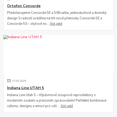
Ortofon Concorde
Představujeme Concorde 5E a 5SKvalita, jednoduchost a ikonický
design S radostí uvádíme na trh nové přenosky Concorde 5E a
Concorde 5S – stylové no...
číst celé
17
.
03
.
2025
Indiana Line UTAH 5
Indiana Line Utah 5 – třípásmové sloupové reproduktory s
moderním zvukem a precizním zpracováním! Perfektní kombinace
výkonu, designu a emocí pro váš ...
číst celé