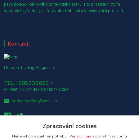
psychického i celkového zdravotního stavu, a to prostřednictvím
speciálně vyškolených Zdravotních klaunů a souvisejících projektů.
Kontakt:
Horizon Trading Prague sro
TEL.: 605333663 /
606642175 / 731488630 / 604262062
horizontrading@email.cz
Zpracování cookies
Náš e-shop a partneři potřebují Váš
souhlas
s použitím souborů