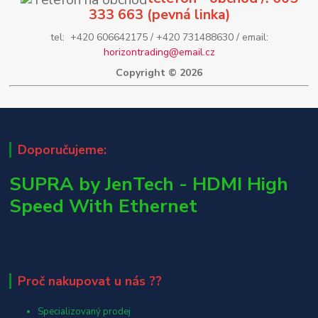
333 663 (pevná linka)
tel: +420 606642175 / +420 731488630 / email:
horizontrading@email.cz
Copyright © 2026
Doporučujeme:
SUPRA by JenTech - HDMI High
Speed With Ethernet
Proč nakupovat u nás ??
Specializovaný prodej