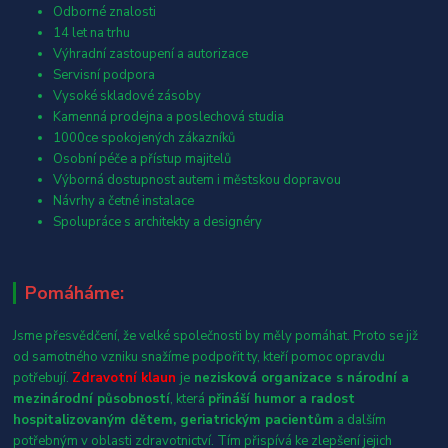
Odborné znalosti
14 let na trhu
Výhradní zastoupení a autorizace
Servisní podpora
Vysoké skladové zásoby
Kamenná prodejna a poslechová studia
1000ce spokojených zákazníků
Osobní péče a přístup majitelů
Výborná dostupnost autem i městskou dopravou
Návrhy a četné instalace
Spolupráce s architekty a designéry
Pomáháme:
Jsme přesvědčení, že velké společnosti by měly pomáhat. Proto se již
od samotného vzniku snažíme podpořit ty, kteří pomoc opravdu
potřebují.
Zdravotní klaun
je
nezisková organizace s národní a
mezinárodní působností
, která
přináší humor a radost
hospitalizovaným dětem, geriatrickým pacientům
a dalším
potřebným v oblasti zdravotnictví. Tím přispívá ke zlepšení jejich