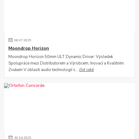
08
.
07
.
2025
Moondrop Horizon
Moondrop Horizon 50mm ULT Dynamic Driver: Výsledek
Spolupráce mezi Distributorem a Výrobcem, Inovací a Kvalitním
Zvukem V oblasti audio technologií s...
číst celé
30
.
04
.
2025