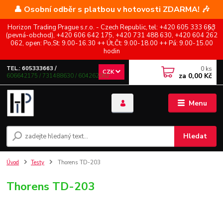
👤 Osobní odběr s platbou v hotovosti ZDARMA! 🎶
Horizon Trading Prague s.r.o. - Czech Republic, tel: +420 605 333 663
(pevná-obchod), +420 606 642 175, +420 731 488 630, +420 604 262
062, open: Po,St: 9.00-16.30 ++ Út,Čt: 9.00-18.00 ++ Pá: 9.00-15.00
hodin
0
ks
TEL.: 605333663 /
CZK
za
0,00 Kč
606642175 / 731488630 / 604262062
Menu
Hledat
Úvod
Testy
Thorens TD-203
Thorens TD-203