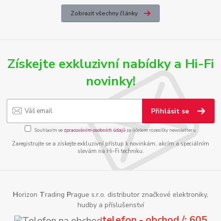
Zobrazit všechny články
Získejte exkluzivní nabídky a Hi-Fi
novinky!
Přihlásit se
Souhlasím se
zpracováním osobních údajů
za účelem rozesílky newsletteru.
Zaregistrujte se a získejte exkluzivní přístup k novinkám, akcím a speciálním
slevám na Hi-Fi techniku.
H
orizon
T
rading
P
rague s.r.o. distributor značkové elektroniky,
hudby a příslušenství
telefon - obchod /: 605