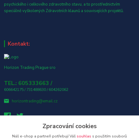
psychického i celkového zdravotního stavu, a to prostřednictvím
speciálně vyškolených Zdravotních klaunů a souvisejících projektů.
Kontakt:
Horizon Trading Prague sro
TEL.: 605333663 /
606642175 / 731488630 / 604262062
horizontrading@email.cz
Zpracování cookies
Náš e-shop a partneři potřebují Váš
souhlas
s použitím souborů