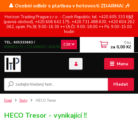
👤 Osobní odběr s platbou v hotovosti ZDARMA! 🎶
Horizon Trading Prague s.r.o. - Czech Republic, tel: +420 605 333 663
(pevná-obchod), +420 606 642 175, +420 731 488 630, +420 604 262
062, open: Po,St: 9.00-16.30 ++ Út,Čt: 9.00-18.00 ++ Pá: 9.00-15.00
hodin
0
ks
TEL.: 605333663 /
CZK
za
0,00 Kč
606642175 / 731488630 / 604262062
Menu
Hledat
Úvod
Testy
HECO Tresor
HECO Tresor - vynikající !!