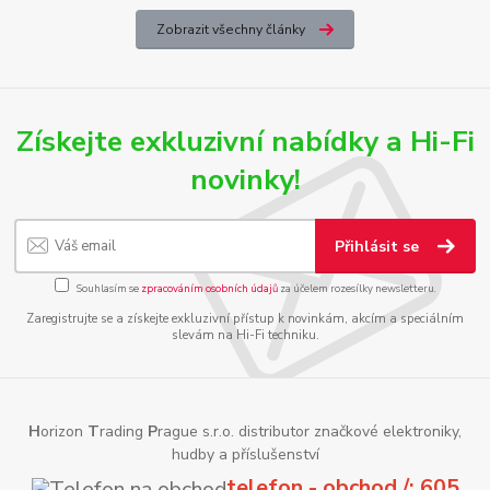
Zobrazit všechny články
Získejte exkluzivní nabídky a Hi-Fi
novinky!
Přihlásit se
Souhlasím se
zpracováním osobních údajů
za účelem rozesílky newsletteru.
Zaregistrujte se a získejte exkluzivní přístup k novinkám, akcím a speciálním
slevám na Hi-Fi techniku.
H
orizon
T
rading
P
rague s.r.o. distributor značkové elektroniky,
hudby a příslušenství
telefon - obchod /: 605