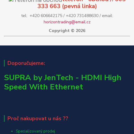
333 663 (pevná linka)
tel: +420 606642175 / +420 731488630 / email:
horizontrading@email.cz
Copyright © 2026
Doporučujeme:
SUPRA by JenTech - HDMI High
Speed With Ethernet
Proč nakupovat u nás ??
Specializovaný prodej