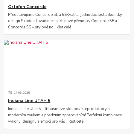
Ortofon Concorde
Představujeme Concorde 5E a 5SKvalita, jednoduchost a ikonický
design S radostí uvádíme na trh nové přenosky Concorde 5E a
Concorde 5S – stylové no...
číst celé
17
.
03
.
2025
Indiana Line UTAH 5
Indiana Line Utah 5 – třípásmové sloupové reproduktory s
moderním zvukem a precizním zpracováním! Perfektní kombinace
výkonu, designu a emocí pro váš ...
číst celé