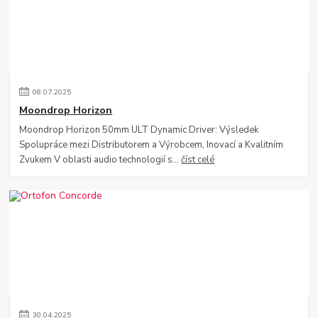
08
.
07
.
2025
Moondrop Horizon
Moondrop Horizon 50mm ULT Dynamic Driver: Výsledek
Spolupráce mezi Distributorem a Výrobcem, Inovací a Kvalitním
Zvukem V oblasti audio technologií s...
číst celé
30
.
04
.
2025