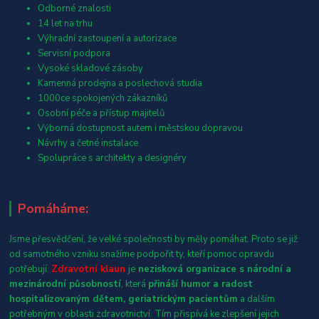
Odborné znalosti
14 let na trhu
Výhradní zastoupení a autorizace
Servisní podpora
Vysoké skladové zásoby
Kamenná prodejna a poslechová studia
1000ce spokojených zákazníků
Osobní péče a přístup majitelů
Výborná dostupnost autem i městskou dopravou
Návrhy a četné instalace
Spolupráce s architekty a designéry
Pomáháme:
Jsme přesvědčení, že velké společnosti by měly pomáhat. Proto se již
od samotného vzniku snažíme podpořit ty, kteří pomoc opravdu
potřebují.
Zdravotní klaun
je
nezisková organizace s národní a
mezinárodní působností
, která
přináší humor a radost
hospitalizovaným dětem, geriatrickým pacientům
a dalším
potřebným v oblasti zdravotnictví. Tím přispívá ke zlepšení jejich