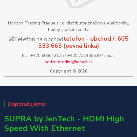
H
orizon
T
rading
P
rague s.r.o. distributor značkové elektroniky,
hudby a příslušenství
telefon - obchod /: 605
333 663 (pevná linka)
tel: +420 606642175 / +420 731488630 / email:
horizontrading@email.cz
Copyright © 2026
Doporučujeme:
SUPRA by JenTech - HDMI High
Speed With Ethernet