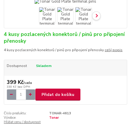
4 kusy pozlacených konektorů / pinů pro připojení
přenosky
4 kusy pozlacených konektorů / pinů pro připojení přenosky
celý popis
Dostupnost
Skladem
399 Kč
/
sada
330 Kč
bez DPH
Přidat do košíku
Číslo produktu:
TONAR-4613
Výrobce:
Tonar
Hlídat cenu / dostupnost