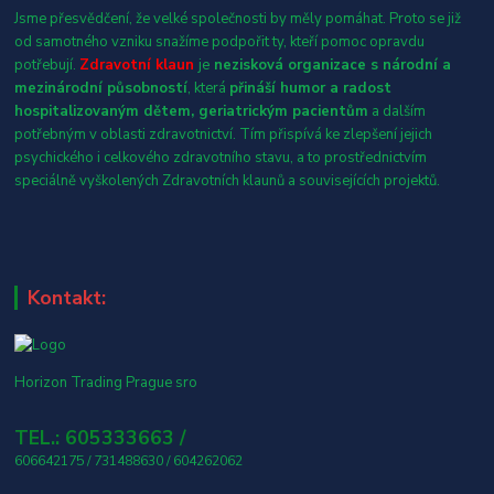
Jsme přesvědčení, že velké společnosti by měly pomáhat. Proto se již
od samotného vzniku snažíme podpořit ty, kteří pomoc opravdu
potřebují.
Zdravotní klaun
je
nezisková organizace s národní a
mezinárodní působností
, která
přináší humor a radost
hospitalizovaným dětem, geriatrickým pacientům
a dalším
potřebným v oblasti zdravotnictví. Tím přispívá ke zlepšení jejich
psychického i celkového zdravotního stavu, a to prostřednictvím
speciálně vyškolených Zdravotních klaunů a souvisejících projektů.
Kontakt:
Horizon Trading Prague sro
TEL.: 605333663 /
606642175 / 731488630 / 604262062