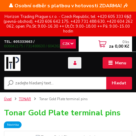
👤 Osobní odběr s platbou v hotovosti ZDARMA! 🎶
Horizon Trading Prague s.r.o. - Czech Republic, tel: +420 605 333 663
(pevná-obchod), +420 606 642 175, +420 731 488 630, +420 604 262
062, open: Po,St: 9.00-16.30 ++ Út,Čt: 9.00-18.00 ++ Pá: 9.00-15.00
hodin
0
ks
TEL.: 605333663 /
CZK
za
0,00 Kč
606642175 / 731488630 / 604262062
Menu
Hledat
Úvod
TONAR
Tonar Gold Plate terminal pins
Tonar Gold Plate terminal pins
Novinka