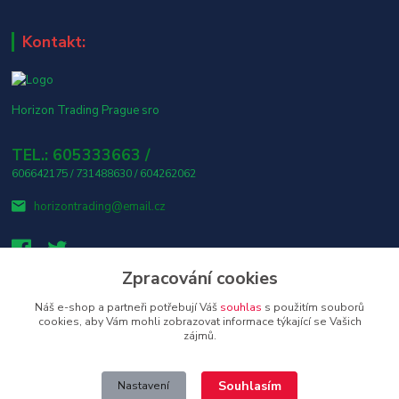
Kontakt:
Horizon Trading Prague sro
TEL.: 605333663 /
606642175 / 731488630 / 604262062
horizontrading@email.cz
Zpracování cookies
Náš e-shop a partneři potřebují Váš
souhlas
s použitím souborů
👤 Osobní odběr s platbou v hotovosti ZDARMA! 🎶
cookies, aby Vám mohli zobrazovat informace týkající se Vašich
zájmů.
Upravit sběr cookies.
Souhlasím
Nastavení