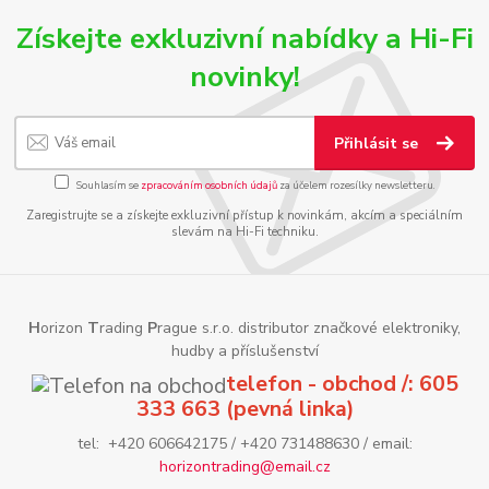
Získejte exkluzivní nabídky a Hi-Fi
novinky!
Přihlásit se
Souhlasím se
zpracováním osobních údajů
za účelem rozesílky newsletteru.
Zaregistrujte se a získejte exkluzivní přístup k novinkám, akcím a speciálním
slevám na Hi-Fi techniku.
H
orizon
T
rading
P
rague s.r.o. distributor značkové elektroniky,
hudby a příslušenství
telefon - obchod /: 605
333 663 (pevná linka)
tel: +420 606642175 / +420 731488630 / email:
horizontrading@email.cz