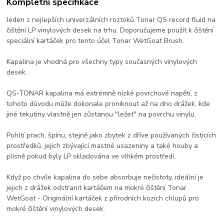
Kompletní specifikace
Jeden z nejlepších univerzálních roztoků Tonar QS record fluid na
čištění LP vinylových desek na trhu. Doporučujeme použít k čištění
speciální kartáček pro tento účel Tonar WetGoat Brush.
Kapalina je vhodná pro všechny typy současných vinylových
desek.
QS-TONAR kapalina má extrémně nízké povrchové napětí, z
tohoto důvodu může dokonale proniknout až na dno drážek, kde
jiné tekutiny vlastně jen zůstanou "ležet" na povrchu vinylu.
Pohltí prach, špínu, stejně jako zbytek z dříve používaných čisticích
prostředků, jejich zbývající mastné usazeniny a také houby a
plísně pokud byly LP skladována ve vlhkém prostředí.
Když po chvíle kapalina do sebe absorbuje nečistoty, ideální je
jejich z drážek odstranit kartáčem na mokré čištění Tonar
WetGoat - Originální kartáček z přírodních kozích chlupů pro
mokré čištění vinylových desek.