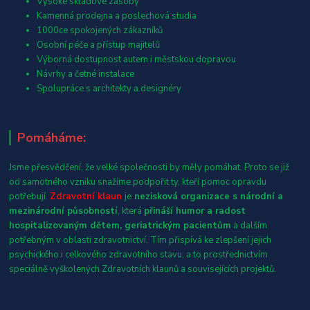
Vysoké skladové zásoby
Kamenná prodejna a poslechová studia
1000ce spokojených zákazníků
Osobní péče a přístup majitelů
Výborná dostupnost autem i městskou dopravou
Návrhy a četné instalace
Spolupráce s architekty a designéry
Pomáháme:
Jsme přesvědčení, že velké společnosti by měly pomáhat. Proto se již
od samotného vzniku snažíme podpořit ty, kteří pomoc opravdu
potřebují.
Zdravotní klaun
je
nezisková organizace s národní a
mezinárodní působností
, která
přináší humor a radost
hospitalizovaným dětem, geriatrickým pacientům
a dalším
potřebným v oblasti zdravotnictví. Tím přispívá ke zlepšení jejich
psychického i celkového zdravotního stavu, a to prostřednictvím
speciálně vyškolených Zdravotních klaunů a souvisejících projektů.