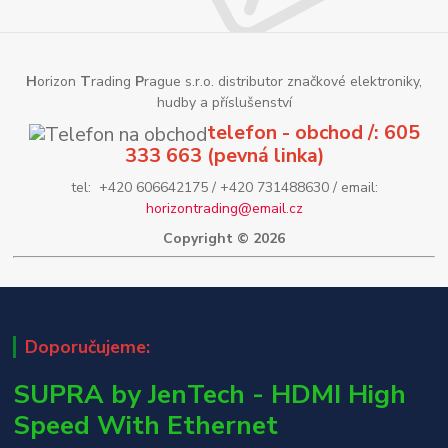
H
orizon
T
rading
P
rague s.r.o. distributor značkové elektroniky,
hudby a příslušenství
telefon - obchod /: 605
333 663 (pevná linka)
tel: +420 606642175 / +420 731488630 / email:
horizontrading@email.cz
Copyright © 2026
Doporučujeme:
SUPRA by JenTech - HDMI High
Speed With Ethernet