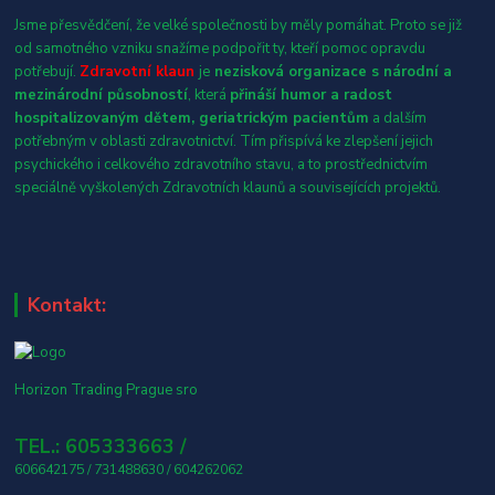
Jsme přesvědčení, že velké společnosti by měly pomáhat. Proto se již
od samotného vzniku snažíme podpořit ty, kteří pomoc opravdu
potřebují.
Zdravotní klaun
je
nezisková organizace s národní a
mezinárodní působností
, která
přináší humor a radost
hospitalizovaným dětem, geriatrickým pacientům
a dalším
potřebným v oblasti zdravotnictví. Tím přispívá ke zlepšení jejich
psychického i celkového zdravotního stavu, a to prostřednictvím
speciálně vyškolených Zdravotních klaunů a souvisejících projektů.
Kontakt:
Horizon Trading Prague sro
TEL.: 605333663 /
606642175 / 731488630 / 604262062