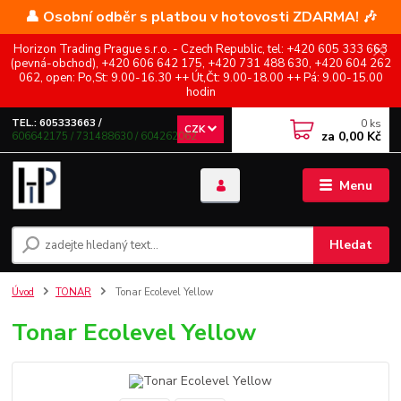
👤 Osobní odběr s platbou v hotovosti ZDARMA! 🎶
Horizon Trading Prague s.r.o. - Czech Republic, tel: +420 605 333 663
(pevná-obchod), +420 606 642 175, +420 731 488 630, +420 604 262
062, open: Po,St: 9.00-16.30 ++ Út,Čt: 9.00-18.00 ++ Pá: 9.00-15.00
hodin
0
ks
TEL.: 605333663 /
CZK
za
0,00 Kč
606642175 / 731488630 / 604262062
Menu
Hledat
Úvod
TONAR
Tonar Ecolevel Yellow
Tonar Ecolevel Yellow