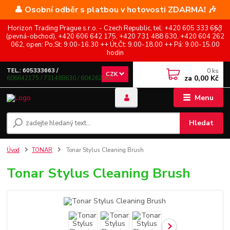
👤 Osobní odběr s platbou v hotovosti ZDARMA! 🎶
Horizon Trading Prague s.r.o. - Czech Republic, tel: +420 605 333 663
(pevná-obchod), +420 606 642 175, +420 731 488 630, +420 604 262
062, open: Po,St: 9.00-16.30 ++ Út,Čt: 9.00-18.00 ++ Pá: 9.00-15.00
hodin
0
ks
TEL.: 605333663 /
CZK
za
0,00 Kč
606642175 / 731488630 / 604262062
Menu
Hledat
Úvod
TONAR
Tonar Stylus Cleaning Brush
Tonar Stylus Cleaning Brush