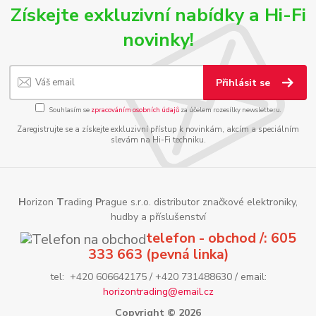
Získejte exkluzivní nabídky a Hi-Fi
novinky!
Přihlásit se
Souhlasím se
zpracováním osobních údajů
za účelem rozesílky newsletteru.
Zaregistrujte se a získejte exkluzivní přístup k novinkám, akcím a speciálním
slevám na Hi-Fi techniku.
H
orizon
T
rading
P
rague s.r.o. distributor značkové elektroniky,
hudby a příslušenství
telefon - obchod /: 605
333 663 (pevná linka)
tel: +420 606642175 / +420 731488630 / email:
horizontrading@email.cz
Copyright © 2026