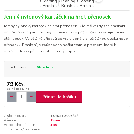
Jemný nylonový kartáček na hrot přenosek
Jemný nylonový kartáček na hrot přenosek Zřejmě každý zná praskání
při přehrávání gramofonových desek. Jeho příčinu často svalujeme na
stáří desek. Ve většině případů se však jedná o znečištěnou desku nebo
přenosku. Praskání je způsobeno nečistotami a prachem, které k
povrchu desky přitahuje stati...
celý popis
Dostupnost
Skladem
79 Kč
/
ks
65 Kč
bez DPH
Přidat do košíku
Číslo produktu:
TONAR-3008*4*
Výrobce:
Tonar
Velkoobchodní balení:
4 ks
Hlídat cenu / dostupnost