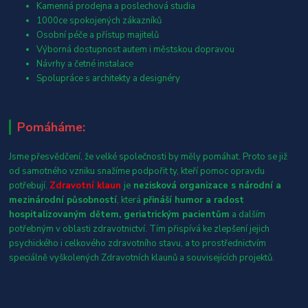
Kamenná prodejna a poslechová studia
1000ce spokojených zákazníků
Osobní péče a přístup majitelů
Výborná dostupnost autem i městskou dopravou
Návrhy a četné instalace
Spolupráce s architekty a designéry
Pomáháme:
Jsme přesvědčení, že velké společnosti by měly pomáhat. Proto se již
od samotného vzniku snažíme podpořit ty, kteří pomoc opravdu
potřebují.
Zdravotní klaun
je
nezisková organizace s národní a
mezinárodní působností
, která
přináší humor a radost
hospitalizovaným dětem, geriatrickým pacientům
a dalším
potřebným v oblasti zdravotnictví. Tím přispívá ke zlepšení jejich
psychického i celkového zdravotního stavu, a to prostřednictvím
speciálně vyškolených Zdravotních klaunů a souvisejících projektů.