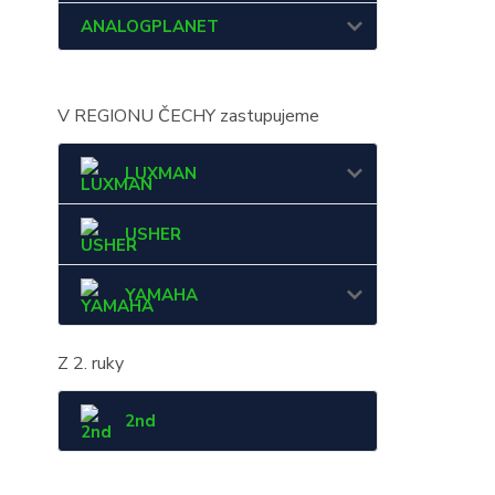
ANALOGPLANET
V REGIONU ČECHY zastupujeme
LUXMAN
USHER
YAMAHA
Z 2. ruky
2nd