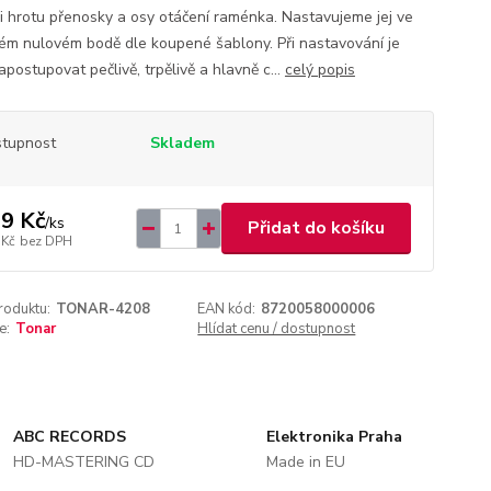
ci hrotu přenosky a osy otáčení raménka. Nastavujeme jej ve
ém nulovém bodě dle koupené šablony. Při nastavování je
postupovat pečlivě, trpělivě a hlavně c...
celý popis
tupnost
Skladem
9 Kč
/
ks
Přidat do košíku
 Kč
bez DPH
roduktu:
TONAR-4208
EAN kód:
8720058000006
e:
Tonar
Hlídat cenu / dostupnost
ABC RECORDS
Elektronika Praha
HD-MASTERING CD
Made in EU