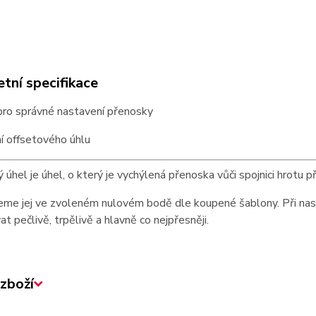
tní specifikace
pro správné nastavení přenosky
í offsetového úhlu
 úhel je úhel, o který je vychýlená přenoska vůči spojnici hrotu 
eme jej ve zvoleném nulovém bodě dle koupené šablony. Při nas
t pečlivě, trpělivě a hlavně co nejpřesněji.
zboží