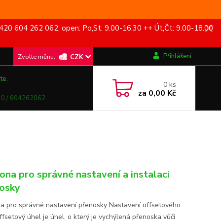
420 604 262 062, open: Po,St: 9.00-16.30 ++ Út,Čt: 9.00-18.00
Přihlášení
CZK
te.
0
ks
za
0,00 Kč
0 / 604262062
ona pro správné nastavení a instalaci
osky
a pro správné nastavení přenosky Nastavení offsetového
ffsetový úhel je úhel, o který je vychýlená přenoska vůči