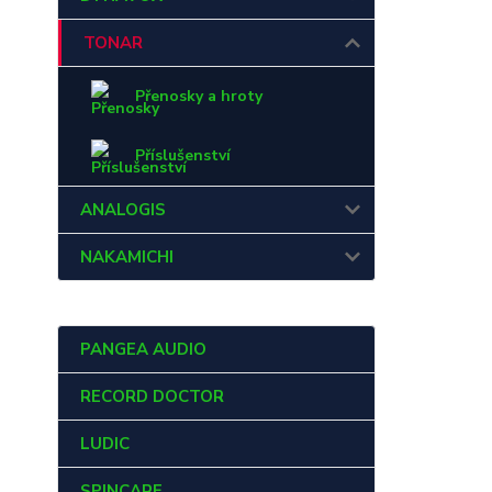
TONAR
Přenosky a hroty
Příslušenství
ANALOGIS
NAKAMICHI
PANGEA AUDIO
RECORD DOCTOR
LUDIC
SPINCARE