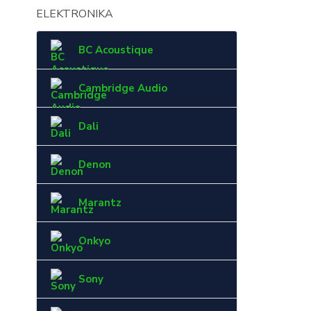
ELEKTRONIKA
BC Acoustique
Cambridge Audio
Dali
Denon
Marantz
Onkyo
Sony