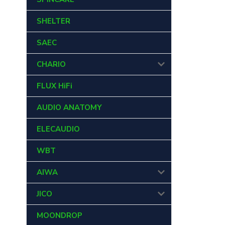
SHELTER
SAEC
CHARIO
FLUX HiFi
AUDIO ANATOMY
ELECAUDIO
WBT
AIWA
JICO
MOONDROP