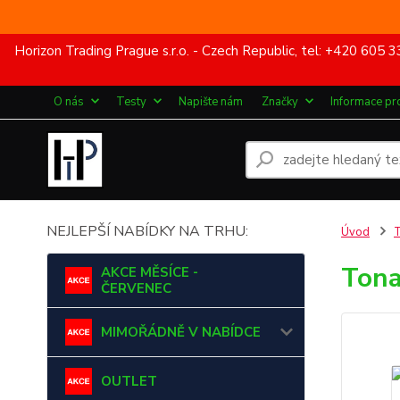
Horizon Trading Prague s.r.o. - Czech Republic, tel: +420 60
O nás
Testy
Napište nám
Značky
Informace pr
NEJLEPŠÍ NABÍDKY NA TRHU:
Úvod
Tona
AKCE MĚSÍCE -
ČERVENEC
MIMOŘÁDNĚ V NABÍDCE
OUTLET