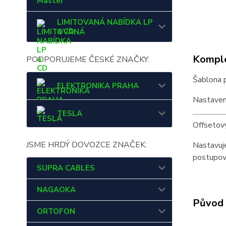
Master
LIMITOVANÁ NABÍDKA LP
a CD
Komple
PODPORUJEME ČESKÉ ZNAČKY:
Šablona 
ELEKTRONIKA PRAHA
Nastaven
TESLA
Offsetový
JSME HRDÝ DOVOZCE ZNAČEK:
Nastavuj
postupova
SUPRA CABLES
NAGAOKA
Původ 
ORTOFON