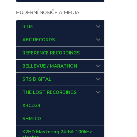
HUDEBNÍ NOSIČE A MÉDIA:
RTM
ABC RECORDS
REFERENCE RECORDINGS
BELLEVUE / MARATHON
STS DIGITAL
THE LOST RECORDINGS
XRCD24
SHM-CD
K2HD Mastering 24-bit 100kHz