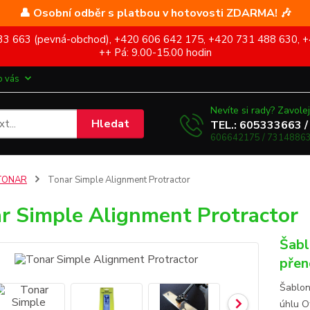
👤 Osobní odběr s platbou v hotovosti ZDARMA! 🎶
5 333 663 (pevná-obchod), +420 606 642 175, +420 731 488 630, +
++ Pá: 9.00-15.00 hodin
o vás
Nevíte si rady? Zavolej
Hledat
TEL.: 605333663 /
606642175 / 73148863
TONAR
Tonar Simple Alignment Protractor
r Simple Alignment Protractor
Šabl
přen
Šablon
úhlu O