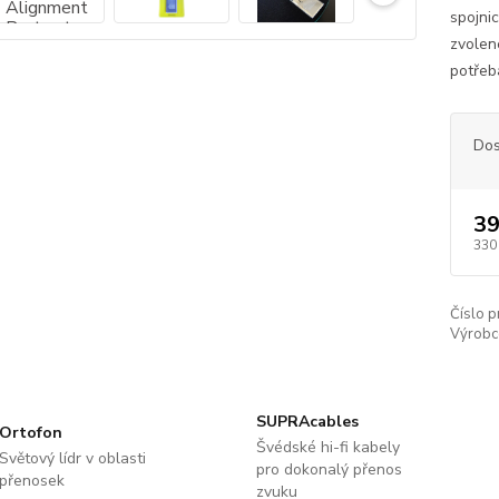
spojni
zvolen
potřeba
Dos
39
330
Číslo p
Výrobc
SUPRAcables
Ortofon
Švédské hi-fi kabely
Světový lídr v oblasti
pro dokonalý přenos
přenosek
zvuku