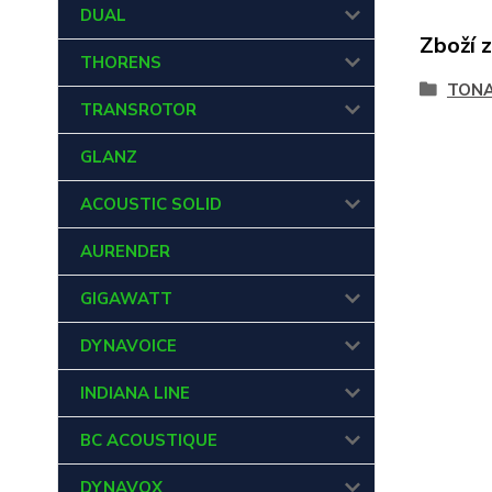
DUAL
Zboží 
THORENS
TON
TRANSROTOR
GLANZ
ACOUSTIC SOLID
AURENDER
GIGAWATT
DYNAVOICE
INDIANA LINE
BC ACOUSTIQUE
DYNAVOX