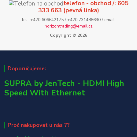
telefon - obchod /: 605
333 663 (pevná linka)
tel: +420 606642175 / +420 731488630 / email:
horizontrading@email.cz
Copyright © 2026
Doporučujeme:
SUPRA by JenTech - HDMI High
Speed With Ethernet
Proč nakupovat u nás ??