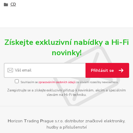
CD
Získejte exkluzivní nabídky a Hi-Fi
novinky!
Přihlásit se
Souhlasím se
zpracováním osobních údajů
za účelem rozesílky newsletteru.
Zaregistrujte se a získejte exkluzivní přístup k novinkám, akcím a speciálním
slevám na Hi-Fi techniku.
H
orizon
T
rading
P
rague s.r.o. distributor značkové elektroniky,
hudby a příslušenství