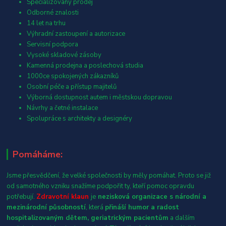
Specializovaný prodej
Odborné znalosti
14 let na trhu
Výhradní zastoupení a autorizace
Servisní podpora
Vysoké skladové zásoby
Kamenná prodejna a poslechová studia
1000ce spokojených zákazníků
Osobní péče a přístup majitelů
Výborná dostupnost autem i městskou dopravou
Návrhy a četné instalace
Spolupráce s architekty a designéry
Pomáháme:
Jsme přesvědčení, že velké společnosti by měly pomáhat. Proto se již
od samotného vzniku snažíme podpořit ty, kteří pomoc opravdu
potřebují.
Zdravotní klaun
je
nezisková organizace s národní a
mezinárodní působností
, která
přináší humor a radost
hospitalizovaným dětem, geriatrickým pacientům
a dalším