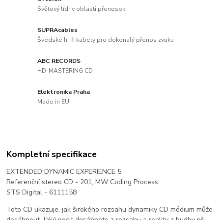
Světový lídr v oblasti přenosek
SUPRAcables
Švédské hi-fi kabely pro dokonalý přenos zvuku
ABC RECORDS
HD-MASTERING CD
Elektronika Praha
Made in EU
Kompletní specifikace
EXTENDED DYNAMIC EXPERIENCE 5
Referenční stereo CD - 201, MW Coding Process
STS Digital - 6111158
Toto CD ukazuje, jak širokého rozsahu dynamiky CD médium může
dosáhnout. Jaký pocit dosáhnete z rozsahu a reality z hudby při