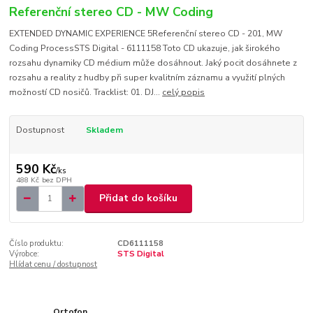
Referenční stereo CD - MW Coding
EXTENDED DYNAMIC EXPERIENCE 5Referenční stereo CD - 201, MW
Coding ProcessSTS Digital - 6111158 Toto CD ukazuje, jak širokého
rozsahu dynamiky CD médium může dosáhnout. Jaký pocit dosáhnete z
rozsahu a reality z hudby při super kvalitním záznamu a využití plných
možností CD nosičů. Tracklist: 01. DJ...
celý popis
Dostupnost
Skladem
590 Kč
/
ks
488 Kč
bez DPH
Přidat do košíku
Číslo produktu:
CD6111158
Výrobce:
STS Digital
Hlídat cenu / dostupnost
Ortofon