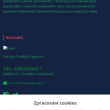
potřebným v oblasti zdravotnictví. Tím přispívá ke zlepšení jejich
psychického i celkového zdravotního stavu, a to prostřednictvím
speciálně vyškolených Zdravotních klaunů a souvisejících projektů.
Kontakt:
Horizon Trading Prague sro
TEL.: 605333663 /
606642175 / 731488630 / 604262062
horizontrading@email.cz
Zpracování cookies