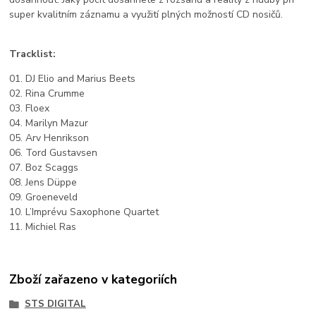
super kvalitním záznamu a využití plných možností CD nosičů.
Tracklist:
01. DJ Elio and Marius Beets
02. Rina Crumme
03. Floex
04. Marilyn Mazur
05. Arv Henrikson
06. Tord Gustavsen
07. Boz Scaggs
08. Jens Düppe
09. Groeneveld
10. L’Imprévu Saxophone Quartet
11. Michiel Ras
Zboží zařazeno v kategoriích
STS DIGITAL