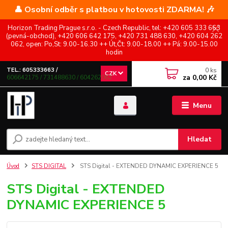
👤 Osobní odběr s platbou v hotovosti ZDARMA! 🎶
Horizon Trading Prague s.r.o. - Czech Republic, tel: +420 605 333 663
(pevná-obchod), +420 606 642 175, +420 731 488 630, +420 604 262
062, open: Po,St: 9.00-16.30 ++ Út,Čt: 9.00-18.00 ++ Pá: 9.00-15.00
hodin
0
ks
TEL.: 605333663 /
CZK
za
0,00 Kč
606642175 / 731488630 / 604262062
Menu
Hledat
Úvod
STS DIGITAL
STS Digital - EXTENDED DYNAMIC EXPERIENCE 5
STS Digital - EXTENDED
DYNAMIC EXPERIENCE 5