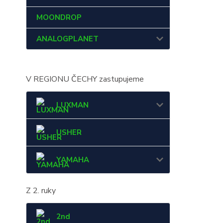
MOONDROP
ANALOGPLANET
V REGIONU ČECHY zastupujeme
LUXMAN
USHER
YAMAHA
Z 2. ruky
2nd