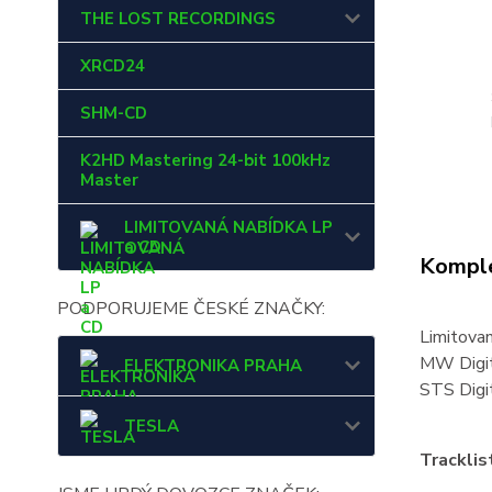
THE LOST RECORDINGS
XRCD24
SHM-CD
K2HD Mastering 24-bit 100kHz
Master
LIMITOVANÁ NABÍDKA LP
a CD
Komple
PODPORUJEME ČESKÉ ZNAČKY:
Limitova
MW Digit
ELEKTRONIKA PRAHA
STS Digi
TESLA
Tracklis