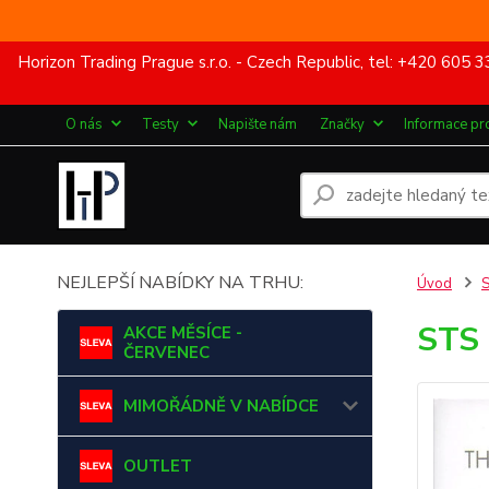
Horizon Trading Prague s.r.o. - Czech Republic, tel: +420 60
O nás
Testy
Napište nám
Značky
Informace pr
NEJLEPŠÍ NABÍDKY NA TRHU:
Úvod
STS
AKCE MĚSÍCE -
ČERVENEC
MIMOŘÁDNĚ V NABÍDCE
OUTLET