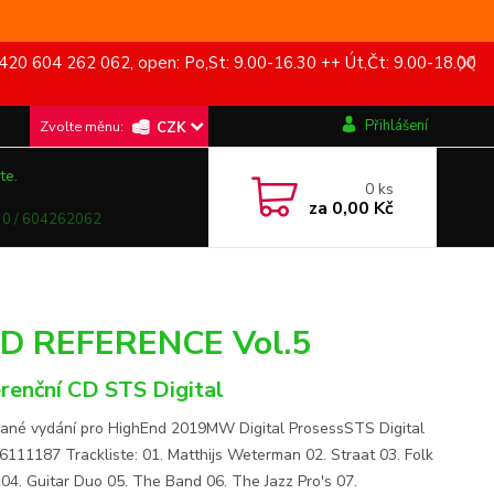
420 604 262 062, open: Po,St: 9.00-16.30 ++ Út,Čt: 9.00-18.00
Přihlášení
CZK
te.
0
ks
za
0,00 Kč
0 / 604262062
ND REFERENCE Vol.5
renční CD STS Digital
vané vydání pro HighEnd 2019MW Digital ProsessSTS Digital
 6111187 Trackliste: 01. Matthijs Weterman 02. Straat 03. Folk
 04. Guitar Duo 05. The Band 06. The Jazz Pro's 07.