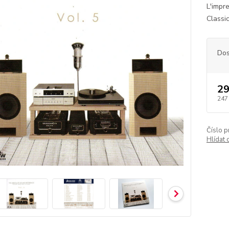
L'impr
Classi
Dos
29
247
Číslo p
Hlídat 