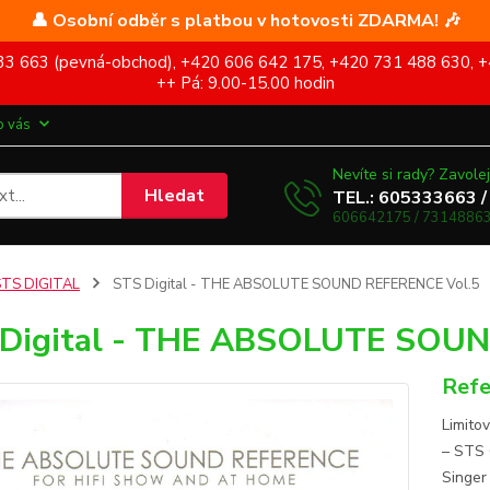
👤 Osobní odběr s platbou v hotovosti ZDARMA! 🎶
5 333 663 (pevná-obchod), +420 606 642 175, +420 731 488 630, +
++ Pá: 9.00-15.00 hodin
o vás
Nevíte si rady? Zavolej
Hledat
TEL.: 605333663 /
606642175 / 73148863
STS DIGITAL
STS Digital - THE ABSOLUTE SOUND REFERENCE Vol.5
 Digital - THE ABSOLUTE SOU
Refe
Limito
‎– STS
Singer