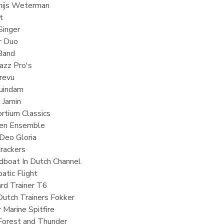
hijs Weterman
at
Singer
ar Duo
 Band
Jazz Pro's
prevu
Duindam
h Jamin
ortium Classics
ten Ensemble
 Deo Gloria
Crackers
dboat In Dutch Channel
atic Flight
ard Trainer T6
Dutch Trainers Fokker
 Marine Spitfire
 Forest and Thunder