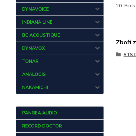
20. Birds
DYNAVOICE
INDIANA LINE
BC ACOUSTIQUE
Zboží 
DYNAVOX
STS 
TONAR
ANALOGIS
NAKAMICHI
PANGEA AUDIO
RECORD DOCTOR