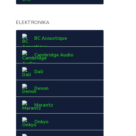
ELEKTRONIKA
BC Acoustique
Cambridge Audio
Dali
Denon
Marantz
Onkyo