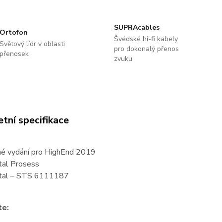
SUPRAcables
Ortofon
Švédské hi-fi kabely
Světový lídr v oblasti
pro dokonalý přenos
přenosek
zvuku
tní specifikace
né vydání pro HighEnd 2019
al Prosess
tal ‎– STS 6111187
te: