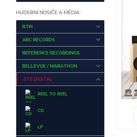
HUDEBNÍ NOSIČE A MÉDIA:
RTM
ABC RECORDS
REFERENCE RECORDINGS
BELLEVUE / MARATHON
STS DIGITAL
REEL TO REEL
CD
LP