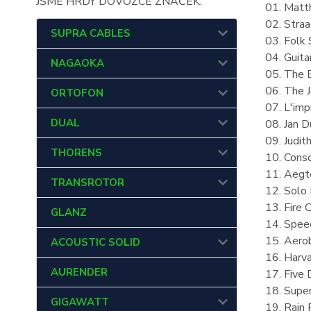
JSME HRDÝ DOVOZCE ZNAČEK:
01. Matt
02. Stra
SUPRA CABLES
03. Folk 
04. Guit
NAGAOKA
05. The
06. The 
ORTOFON
07. L'im
DUAL
08. Jan 
09. Judit
THORENS
10. Cons
11. Aeg
TRANSROTOR
12. Solo
13. Fire 
GLANZ
14. Spee
15. Aerob
ACOUSTIC SOLID
16. Harv
AURENDER
17. Five 
18. Super
GIGAWATT
19. Rain