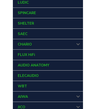
LUDIC
SPINCARE
SHELTER
SAEC
CHARIO
FLUX HiFi
AUDIO ANATOMY
ELECAUDIO
WBT
AIWA
JICO