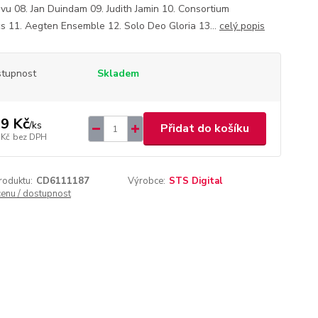
evu 08. Jan Duindam 09. Judith Jamin 10. Consortium
cs 11. Aegten Ensemble 12. Solo Deo Gloria 13...
celý popis
tupnost
Skladem
9 Kč
/
ks
Přidat do košíku
 Kč
bez DPH
roduktu:
CD6111187
Výrobce:
STS Digital
cenu / dostupnost