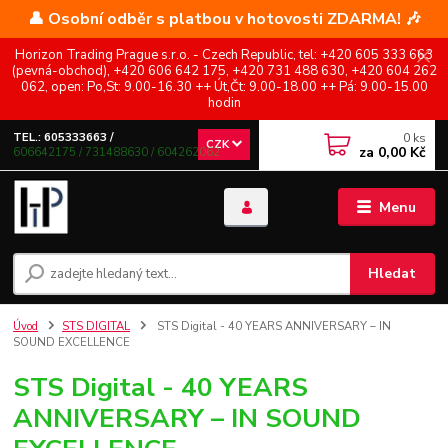
👤 Osobní odběr s platbou v hotovosti ZDARMA! 🎶
Horizon Trading Prague s.r.o. - Czech Republic, tel: +420 605 333 663
(pevná-obchod), +420 606 642 175, +420 731 488 630, +420 604 262
062, open: Po,St: 9.00-16.30 ++ Út,Čt: 9.00-18.00 ++ Pá: 9.00-15.00
hodin
0
ks
TEL.: 605333663 /
CZK
za
0,00 Kč
606642175 / 731488630 / 604262062
Menu
Hledat
Úvod
STS DIGITAL
STS Digital - 40 YEARS ANNIVERSARY – IN
SOUND EXCELLENCE
STS Digital - 40 YEARS
ANNIVERSARY – IN SOUND