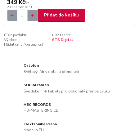
349 Kč
/
ks
288 Kč
bez DPH
Přidat do košíku
Číslo produktu:
CD6111195
Výrobce:
STS Digital
Hlídat cenu / dostupnost
Ortofon
Světový lídr v oblasti přenosek
SUPRAcables
Švédské hi-fi kabely pro dokonalý přenos zvuku
ABC RECORDS
HD-MASTERING CD
Elektronika Praha
Made in EU