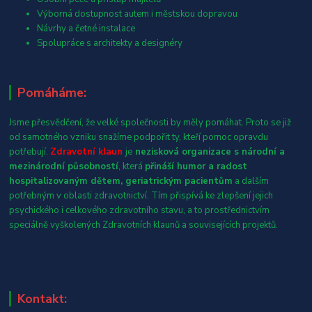
Výborná dostupnost autem i městskou dopravou
Návrhy a četné instalace
Spolupráce s architekty a designéry
Pomáháme:
Jsme přesvědčení, že velké společnosti by měly pomáhat. Proto se již
od samotného vzniku snažíme podpořit ty, kteří pomoc opravdu
potřebují.
Zdravotní klaun
je
nezisková organizace s národní a
mezinárodní působností
, která
přináší humor a radost
hospitalizovaným dětem, geriatrickým pacientům
a dalším
potřebným v oblasti zdravotnictví. Tím přispívá ke zlepšení jejich
psychického i celkového zdravotního stavu, a to prostřednictvím
speciálně vyškolených Zdravotních klaunů a souvisejících projektů.
Kontakt: