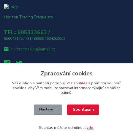
Horizon Trading Prague sro
TEL.: 605333663 /
606642175 / 731488630 / 604262062
horizontrading@email.cz
Zpracování cookies
Náš e-shop a partneři potřebují Váš
souhlas
s použitím souborů
👤 Osobní odběr s platbou v hotovosti ZDARMA! 🎶
cookies, aby Vám mohli zobrazovat informace týkající se Vašich
zájmů.
Upravit sběr cookies.
Souhlasím
Nastavení
Copyright © 2026 Horizon Trading Prague s.r.o. distributor značkové
elektroniky a příslušenství
Souhlas můžete odmítnout
zde
.