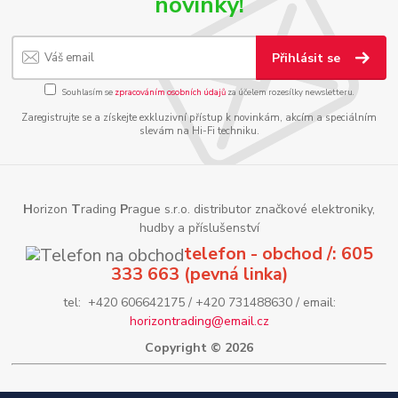
novinky!
Přihlásit se
Souhlasím se
zpracováním osobních údajů
za účelem rozesílky newsletteru.
Zaregistrujte se a získejte exkluzivní přístup k novinkám, akcím a speciálním
slevám na Hi-Fi techniku.
H
orizon
T
rading
P
rague s.r.o. distributor značkové elektroniky,
hudby a příslušenství
telefon - obchod /: 605
333 663 (pevná linka)
tel: +420 606642175 / +420 731488630 / email:
horizontrading@email.cz
Copyright © 2026