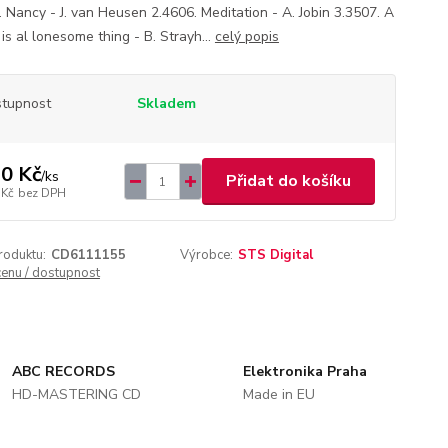
. Nancy - J. van Heusen 2.4606. Meditation - A. Jobin 3.3507. A
is al lonesome thing - B. Strayh...
celý popis
tupnost
Skladem
0 Kč
/
ks
Přidat do košíku
 Kč
bez DPH
roduktu:
CD6111155
Výrobce:
STS Digital
cenu / dostupnost
ABC RECORDS
Elektronika Praha
HD-MASTERING CD
Made in EU