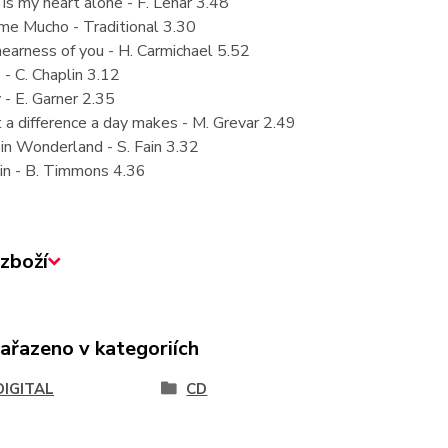
 is my heart alone - F. Lehar 3.48
me Mucho - Traditional 3.30
earness of you - H. Carmichael 5.52
 - C. Chaplin 3.12
 - E. Garner 2.35
a difference a day makes - M. Grevar 2.49
 in Wonderland - S. Fain 3.32
in - B. Timmons 4.36
zboží
zařazeno v kategoriích
DIGITAL
CD