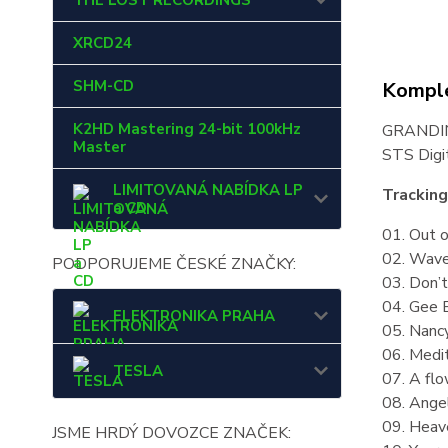
THE LOST RECORDINGS
XRCD24
SHM-CD
Komple
K2HD Mastering 24-bit 100kHz
GRANDI
Master
STS Digi
LIMITOVANÁ NABÍDKA LP
Tracking 
a CD
01. Out o
02. Wave
PODPORUJEME ČESKÉ ZNAČKY:
03. Don’
04. Gee 
ELEKTRONIKA PRAHA
05. Nancy
06. Medit
TESLA
07. A flo
08. Ange
09. Heave
JSME HRDÝ DOVOZCE ZNAČEK: