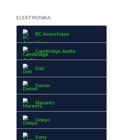
ELEKTRONIKA
BC Acoustique
Cambridge Audio
Dali
Denon
Marantz
Onkyo
Sony