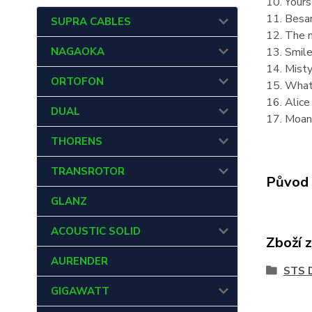
10. Yours
11. Besa
SUPRA CABLES
12. The n
13. Smile
NAGAOKA
14. Misty
ORTOFON
15. What 
16. Alice
DUAL
17. Moan
THORENS
TRANSROTOR
Původ 
GLANZ
ACOUSTIC SOLID
Zboží 
AURENDER
STS 
GIGAWATT