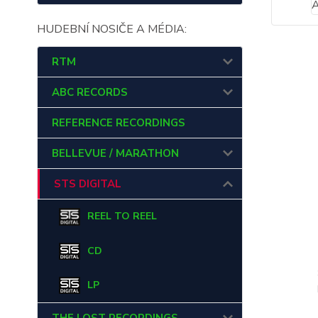
HUDEBNÍ NOSIČE A MÉDIA:
RTM
ABC RECORDS
REFERENCE RECORDINGS
BELLEVUE / MARATHON
STS DIGITAL
REEL TO REEL
CD
LP