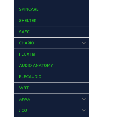
SPINCARE
SHELTER
SAEC
CHARIO
FLUX HiFi
AUDIO ANATOMY
ELECAUDIO
WBT
AIWA
JICO