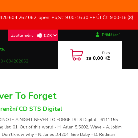
420 604 262 062, open: Po,St: 9.00-16.30 ++ Út,Čt: 9.00-18.00
Přihlášení
CZK
te.
0
ks
za
0,00 Kč
0 / 604262062
ver To Forget
renční CD STS Digital
INOTE A NIGHT NEVER TO FORGETSTS Digital - 6111155
g list: 01. Out of this world - H. Arlen 5.5602. Wave - A. Jobim
. Don’t know why - N. Jones 3.4204. Gee Baby - D. Redman