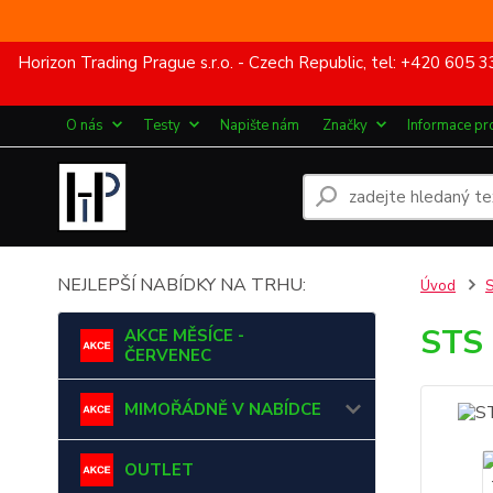
Horizon Trading Prague s.r.o. - Czech Republic, tel: +420 60
O nás
Testy
Napište nám
Značky
Informace pr
NEJLEPŠÍ NABÍDKY NA TRHU:
Úvod
STS 
AKCE MĚSÍCE -
ČERVENEC
MIMOŘÁDNĚ V NABÍDCE
OUTLET