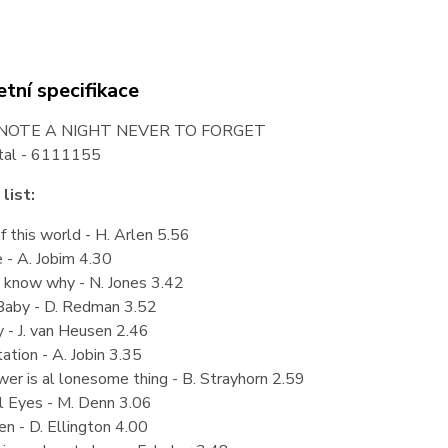
tní specifikace
NOTE A NIGHT NEVER TO FORGET
tal - 6111155
list:
f this world - H. Arlen 5.56
 - A. Jobim 4.30
t know why - N. Jones 3.42
Baby - D. Redman 3.52
 - J. van Heusen 2.46
ation - A. Jobin 3.35
wer is al lonesome thing - B. Strayhorn 2.59
l Eyes - M. Denn 3.06
n - D. Ellington 4.00