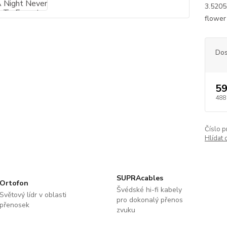
3.5205
flower 
Dos
59
488
Číslo p
Hlídat 
SUPRAcables
Ortofon
Švédské hi-fi kabely
Světový lídr v oblasti
pro dokonalý přenos
přenosek
zvuku