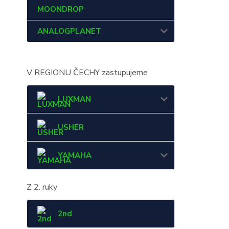
MOONDROP
ANALOGPLANET
V REGIONU ČECHY zastupujeme
LUXMAN
USHER
YAMAHA
Z 2. ruky
2nd