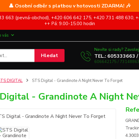
👤 Osobní odběr s platbou v hotovosti ZDARMA! 🎶
5 333 663 (pevná-obchod), +420 606 642 175, +420 731 488 630, +
++ Pá: 9.00-15.00 hodin
o vás
Nevíte si rady? Zavolej
Hledat
TEL.: 605333663 /
606642175 / 73148863
STS DIGITAL
STS Digital - Grandinote A Night Never To Forget
Digital - Grandinote A Night Ne
Refe
GRAND
Trackin
4.3003