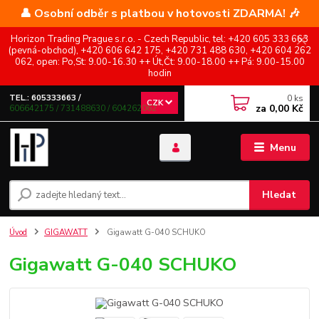
👤 Osobní odběr s platbou v hotovosti ZDARMA! 🎶
Horizon Trading Prague s.r.o. - Czech Republic, tel: +420 605 333 663
(pevná-obchod), +420 606 642 175, +420 731 488 630, +420 604 262
062, open: Po,St: 9.00-16.30 ++ Út,Čt: 9.00-18.00 ++ Pá: 9.00-15.00
hodin
0
ks
TEL.: 605333663 /
CZK
za
0,00 Kč
606642175 / 731488630 / 604262062
Menu
Hledat
Úvod
GIGAWATT
Gigawatt G-040 SCHUKO
Gigawatt G-040 SCHUKO