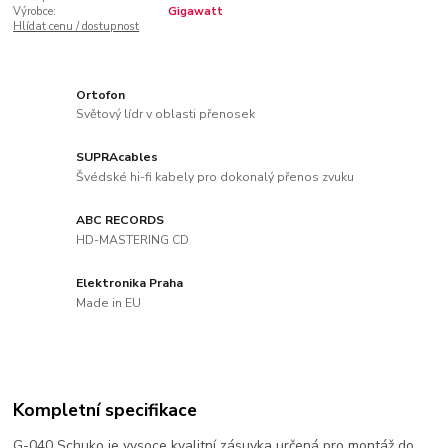
Výrobce:
Gigawatt
Hlídat cenu / dostupnost
Ortofon
Světový lídr v oblasti přenosek
SUPRAcables
Švédské hi-fi kabely pro dokonalý přenos zvuku
ABC RECORDS
HD-MASTERING CD
Elektronika Praha
Made in EU
Kompletní specifikace
G-040 Schuko je vysoce kvalitní zásuvka určená pro montáž do