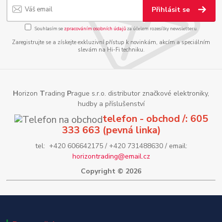
Přihlásit se
Souhlasím se
zpracováním osobních údajů
za účelem rozesílky newsletteru.
Zaregistrujte se a získejte exkluzivní přístup k novinkám, akcím a speciálním
slevám na Hi-Fi techniku.
H
orizon
T
rading
P
rague s.r.o. distributor značkové elektroniky,
hudby a příslušenství
telefon - obchod /: 605
333 663 (pevná linka)
tel: +420 606642175 / +420 731488630 / email:
horizontrading@email.cz
Copyright © 2026