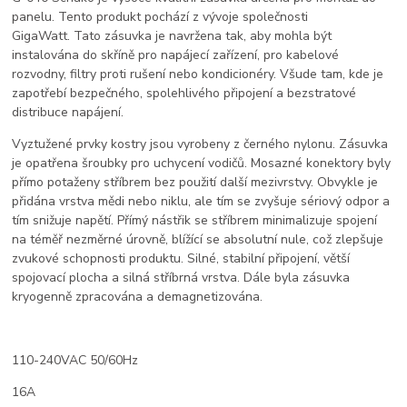
panelu. Tento produkt pochází z vývoje společnosti
GigaWatt. Tato zásuvka je navržena tak, aby mohla být
instalována do skříně pro napájecí zařízení, pro kabelové
rozvodny, filtry proti rušení nebo kondicionéry. Všude tam, kde je
zapotřebí bezpečného, ​​spolehlivého připojení a bezstratové
distribuce napájení.
Vyztužené prvky kostry jsou vyrobeny z černého nylonu. Zásuvka
je opatřena šroubky pro uchycení vodičů. Mosazné konektory byly
přímo potaženy stříbrem bez použití další mezivrstvy. Obvykle je
přidána vrstva mědi nebo niklu, ale tím se zvyšuje sériový odpor a
tím snižuje napětí. Přímý nástřik se stříbrem minimalizuje spojení
na téměř nezměrné úrovně, blížící se absolutní nule, což zlepšuje
zvukové schopnosti produktu. Silné, stabilní připojení, větší
spojovací plocha a silná stříbrná vrstva. Dále byla zásuvka
kryogenně zpracována a demagnetizována.
110-240VAC 50/60Hz
16A