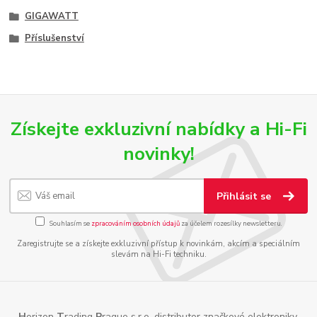
GIGAWATT
Příslušenství
Získejte exkluzivní nabídky a Hi-Fi
novinky!
Přihlásit se
Souhlasím se
zpracováním osobních údajů
za účelem rozesílky newsletteru.
Zaregistrujte se a získejte exkluzivní přístup k novinkám, akcím a speciálním
slevám na Hi-Fi techniku.
H
orizon
T
rading
P
rague s.r.o. distributor značkové elektroniky,