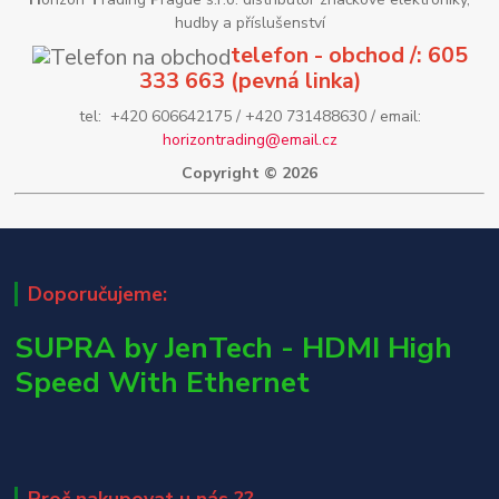
hudby a příslušenství
telefon - obchod /: 605
333 663 (pevná linka)
tel: +420 606642175 / +420 731488630 / email:
horizontrading@email.cz
Copyright © 2026
Doporučujeme:
SUPRA by JenTech - HDMI High
Speed With Ethernet