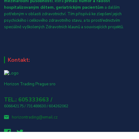
mezinárodní působností
, která
přináší humor a radost
hospitalizovaným dětem, geriatrickým pacientům
a dalším
potřebným v oblasti zdravotnictví. Tím přispívá ke zlepšení jejich
psychického i celkového zdravotního stavu, a to prostřednictvím
speciálně vyškolených Zdravotních klaunů a souvisejících projektů.
Kontakt:
Horizon Trading Prague sro
TEL.: 605333663 /
606642175 / 731488630 / 604262062
horizontrading@email.cz