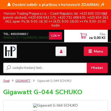
👤 Osobní odběr s platbou v hotovosti ZDARMA! 🎶
Horizon Trading Prague s.r.o. - Czech Republic, tel: +420 605 333 663
(pevná-obchod), +420 606 642 175, +420 731 488 630, +420 604 262
062, open: Po,St: 9.00-16.30 ++ Út,Čt: 9.00-18.00 ++ Pá: 9.00-15.00
hodin
0
ks
TEL.: 605333663 /
CZK
za
0,00 Kč
606642175 / 731488630 / 604262062
Menu
Hledat
Úvod
GIGAWATT
Gigawatt G-044 SCHUKO
Gigawatt G-044 SCHUKO