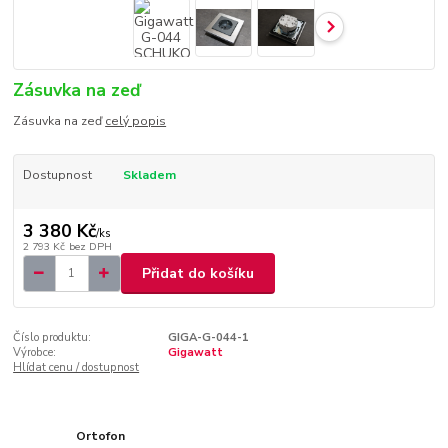
Zásuvka na zeď
Zásuvka na zeď
celý popis
Dostupnost
Skladem
3 380 Kč
/
ks
2 793 Kč
bez DPH
Přidat do košíku
Číslo produktu:
GIGA-G-044-1
Výrobce:
Gigawatt
Hlídat cenu / dostupnost
Ortofon