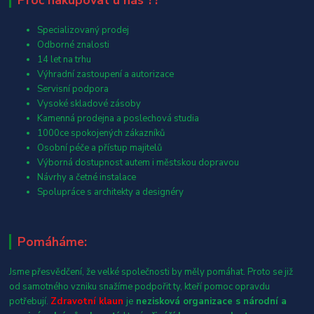
Proč nakupovat u nás ??
Specializovaný prodej
Odborné znalosti
14 let na trhu
Výhradní zastoupení a autorizace
Servisní podpora
Vysoké skladové zásoby
Kamenná prodejna a poslechová studia
1000ce spokojených zákazníků
Osobní péče a přístup majitelů
Výborná dostupnost autem i městskou dopravou
Návrhy a četné instalace
Spolupráce s architekty a designéry
Pomáháme:
Jsme přesvědčení, že velké společnosti by měly pomáhat. Proto se již
od samotného vzniku snažíme podpořit ty, kteří pomoc opravdu
potřebují.
Zdravotní klaun
je
nezisková organizace s národní a