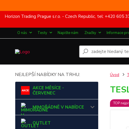
Horizon Trading Prague s.r.o. - Czech Republic, tel: +420 60
O nás
Testy
Napište nám
Značky
Informace pr
NEJLEPŠÍ NABÍDKY NA TRHU:
Úvod
TESL
AKCE MĚSÍCE -
ČERVENEC
TOP nejpr
MIMOŘÁDNĚ V NABÍDCE
OUTLET