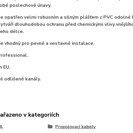
obé poslechové únavy.
je opatřen velmi robusním a silným plášťem z PVC odolné 
vytváří dlouhodobou ochranu před chemickými vlivy vnějšíh
jeho délce.
je vhodný pro pevné a vestavné instalace.
rofessional.
n EU.
ě odlišené kanály.
zařazeno v kategoriích
A
Propojovací kabely