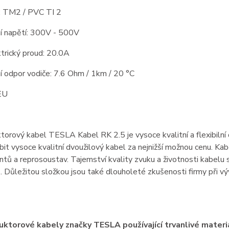
 TM2 / PVC TI 2
í napětí: 300V - 500V
trický proud: 20.0A
 odpor vodiče: 7.6 Ohm / 1km / 20 °C
EU
orový kabel TESLA Kabel RK 2.5 je vysoce kvalitní a flexibiln
bit vysoce kvalitní dvoužilový kabel za nejnižší možnou cenu. Kab
ů a reprosoustav. Tajemství kvality zvuku a životnosti kabelu sp
. Důležitou složkou jsou také dlouholeté zkušenosti firmy při vý
ktorové kabely značky TESLA používající trvanlivé materiál