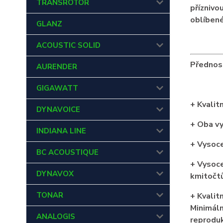
TRANSROTOR
příznivou
oblíbené
GLANZ
ACOUSTIC SOLID
Přednost
AURENDER
GIGAWATT
+ Kvalit
DYNAVOICE
+ Oba vy
INDIANA LINE
+ Vysoce
BC ACOUSTIQUE
+ Vysoce
DYNAVOX
kmitočtů
TONAR
+ Kvalit
Minimáln
ANALOGIS
reproduk