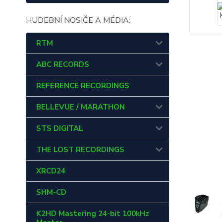
HUDEBNÍ NOSIČE A MÉDIA:
RTM
ABC RECORDS
REFERENCE RECORDINGS
BELLEVUE / MARATHON
STS DIGITAL
THE LOST RECORDINGS
XRCD24
SHM-CD
K2HD Mastering 24-bit 100kHz