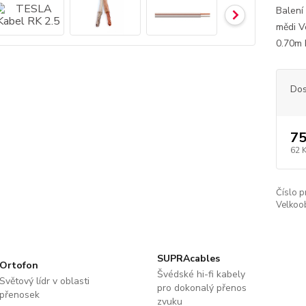
Balení
mědi V
0.70m P
Dos
75
62 
Číslo p
Velkoob
SUPRAcables
Ortofon
Švédské hi-fi kabely
Světový lídr v oblasti
pro dokonalý přenos
přenosek
zvuku