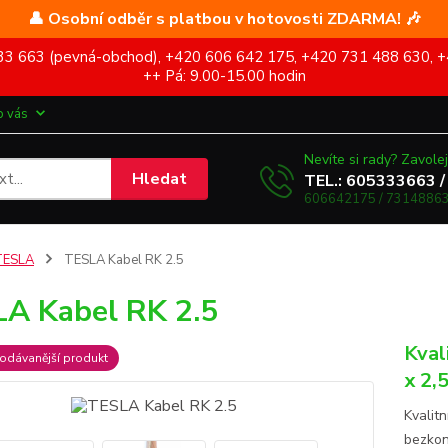
👤 Osobní odběr s platbou v hotovosti ZDARMA! 🎶
5 333 663 (pevná-obchod), +420 606 642 175, +420 731 488 630, +
++ Pá: 9.00-15.00 hodin
o vás
Nevíte si rady? Zavolej
Hledat
TEL.: 605333663 /
606642175 / 73148863
TESLA
TESLA Kabel RK 2.5
A Kabel RK 2.5
Kval
odávanější produkt
x 2,
Kvalit
bezkon