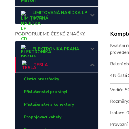
Master
LIMITOVANÁ NABÍDKA LP
a CD
Komple
PODPORUJEME ČESKÉ ZNAČKY:
Kvalitní 
ELEKTRONIKA PRAHA
proveden
Balení o
TESLA
4N čistá
Čistící prostředky
Vodiče 5
Příslušenství pro vinyl
Rozměry:
Příslušenství a konektory
Izolace:
Propojovací kabely
Provozní 