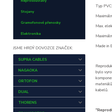
Reprosoustavy
Typ PVC:
Stojany
Maximáln
Gramofonové přenosky
Max. elek
Elektronika
Maximální
Made in 
JSME HRDÝ DOVOZCE ZNAČEK:
SUPRA CABLES
Reprodukt
NAGAOKA
bylo vyro
komponent
ORTOFON
materiálů
kabelů.
DUAL
THORENS
"Reprodu