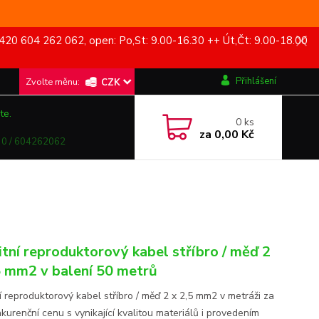
420 604 262 062, open: Po,St: 9.00-16.30 ++ Út,Čt: 9.00-18.00
Přihlášení
CZK
te.
0
ks
za
0,00 Kč
0 / 604262062
itní reproduktorový kabel stříbro / měď 2
5 mm2 v balení 50 metrů
ní reproduktorový kabel stříbro / měď 2 x 2,5 mm2 v metráži za
kurenční cenu s vynikající kvalitou materiálů i provedením