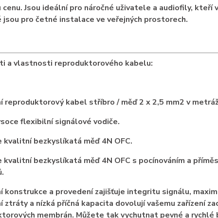
 cenu. Jsou ideální pro náročné uživatele a audiofily, kteří 
 jsou pro četné instalace ve veřejných prostorech.
i a vlastnosti reproduktorového kabelu:
ní reproduktorový kabel stříbro / měď 2 x 2,5 mm2 v metráž
soce flexibilní signálové vodiče.
 kvalitní bezkyslíkatá měď 4N OFC.
 kvalitní bezkyslíkatá měď 4N OFC s pocínováním a příměs
.
ní konstrukce a provedení zajišťuje integritu signálu, maxim
í ztráty a nízká příčná kapacita dovolují vašemu zařízení
za
torových membrán. Můžete tak vychutnat pevné a rychlé ba