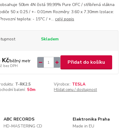
 obsahuje 50bm 4N čistá 99,99% Pure OFC / stříbřená vlákna
odiče 50 x 0.25 / +- 0.01mm Rozměry: 3.60 x 7.30mm Izolace:
rovozní teplota: - 15°C / +...
celý popis
tupnost
Skladem
 Kč
/
běžný metr
Přidat do košíku
Kč
bez DPH
roduktu:
T-RK2.5
Výrobce::
TESLA
chodní balení:
50m
Hlídat cenu / dostupnost
ABC RECORDS
Elektronika Praha
HD-MASTERING CD
Made in EU