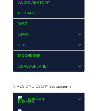
AUDIO ANATOMY
ELECAUDIO
WBT
AIWA
JICO
MOONDROP
ANALOGPLANET
V REGIONU ČECHY zastupujeme
LUXMAN