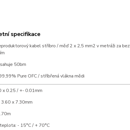
tní specifikace
reproduktorový kabel stříbro / měď 2 x 2,5 mm2 v metráži za bezko
ím
bsahuje 50bm
 99,99% Pure OFC / stříbřená vlákna mědi
0 x 0.25 / +- 0.01mm
 3.60 x 7.30mm
 0.70m
teplota: - 15°C / + 70°C