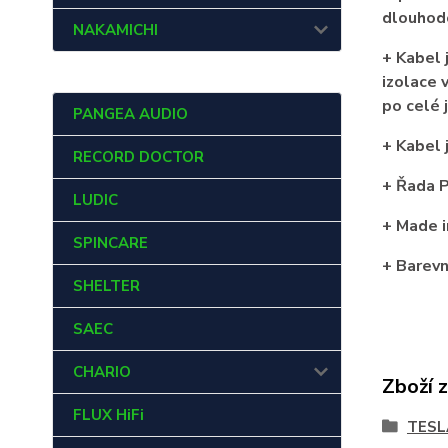
dlouhod
NAKAMICHI
+ Kabel 
izolace 
po celé 
PANGEA AUDIO
+ Kabel 
RECORD DOCTOR
+ Řada P
LUDIC
+ Made i
SPINCARE
+ Barevn
SHELTER
SAEC
CHARIO
Zboží 
FLUX HiFi
TESL