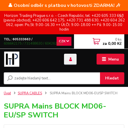
👤 Osobní odběr s platbou v hotovosti ZDARMA! 🎶
Horizon Trading Prague s.r.o. - Czech Republic, tel: +420 605 333 663
(pevná-obchod), +420 606 642 175, +420 731 488 630, +420 604 262
062, open: Po,St: 9.00-16.30 ++ Út,Čt: 9.00-18.00 ++ Pá: 9.00-15.00
hodin
0
ks
TEL.: 605333663 /
CZK
za
0,00 Kč
606642175 / 731488630 / 604262062
Menu
Hledat
Úvod
SUPRA CABLES
SUPRA Mains BLOCK MD06-EU/SP SWITCH
SUPRA Mains BLOCK MD06-
EU/SP SWITCH