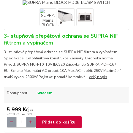
3- stupňová přepěťová ochrana se SUPRA NIF
filtrem a vypínačem
3- stupňová přepěťová ochrana se SUPRA NIF filtrem a vypínačem
Specifikace: Celohliníková konstrukce Zásuvky: Evropská norma
Přívod: SUPRA MCH-10, 10A IEC320 Zásuvky: 6 x SUPRA MCH-16 /
EU, Schuko Maximální AC proud: 10A Max AC napětí: 250V Maximální
trvalý výkon: 2300W Pojistka: pomalá keramická...
celý popis
Dostupnost
Skladem
5 999 Kč
/
ks
4 958 Kč
bez DPH
Přidat do košíku