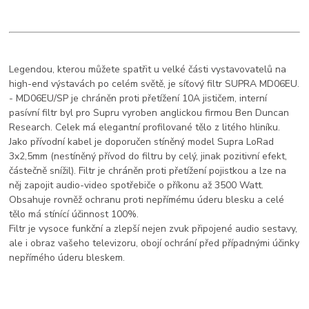
Legendou, kterou můžete spatřit u velké části vystavovatelů na
high-end výstavách po celém světě, je síťový filtr SUPRA MD06EU.
- MD06EU/SP je chráněn proti přetížení 10A jističem, interní
pasívní filtr byl pro Supru vyroben anglickou firmou Ben Duncan
Research. Celek má elegantní profilované tělo z litého hliníku.
Jako přívodní kabel je doporučen stíněný model Supra LoRad
3x2,5mm (nestíněný přívod do filtru by celý, jinak pozitivní efekt,
částečně snížil). Filtr je chráněn proti přetížení pojistkou a lze na
něj zapojit audio-video spotřebiče o příkonu až 3500 Watt.
Obsahuje rovněž ochranu proti nepřímému úderu blesku a celé
tělo má stínící účinnost 100%.
Filtr je vysoce funkční a zlepší nejen zvuk připojené audio sestavy,
ale i obraz vašeho televizoru, obojí ochrání před případnými účinky
nepřímého úderu bleskem.