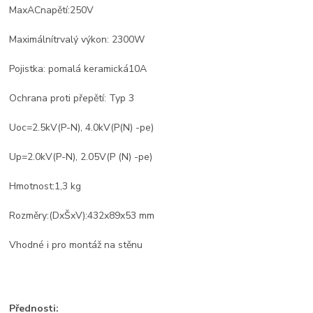
Max
AC
napětí:
250V
Maximální
trvalý výkon
:
2300W
Pojistka
: pomalá
keramická
10A
Ochrana proti přepětí
:
Typ 3
Uoc
=
2.5kV
(
P-
N),
4.0kV
(P
(
N)
-pe
)
Up
=
2.0kV
(
P
-
N),
2.05V
(
P
(
N)
-pe
)
Hmotnost:
1,3 kg
Rozměry:
(DxŠxV):
432
x
89
x
53 mm
Vhodné i p
ro montáž na stěnu
Přednosti: