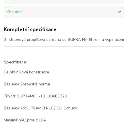
Ke stažení
Kompletní specifikace
3- stupňová přepěťová ochrana se SUPRA NIF filtrem a vypínačem
Specifikace:
Celohliníková konstrukce
Zásuvky
: Evropská
norma
Přívod
:
SUPRA
MCH
-
10,
10A
IEC320
Zásuvky
:
6
x
SUPRA
MCH
-
16
/ EU
,
Schuko
Maximální
AC
proud:
10A