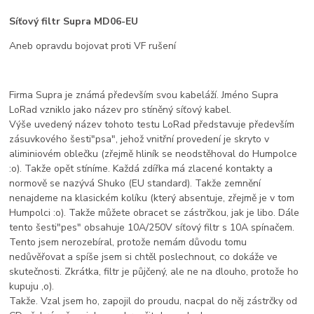
Síťový filtr Supra MD06-EU
Aneb opravdu bojovat proti VF rušení
Firma Supra je známá především svou kabeláží. Jméno Supra
LoRad vzniklo jako název pro stíněný síťový kabel.
Výše uvedený název tohoto testu LoRad představuje především
zásuvkového šesti"psa", jehož vnitřní provedení je skryto v
aliminiovém oblečku (zřejmě hliník se neodstěhoval do Humpolce
:o). Takže opět stíníme. Každá zdířka má zlacené kontakty a
normově se nazývá Shuko (EU standard). Takže zemnění
nenajdeme na klasickém kolíku (který absentuje, zřejmě je v tom
Humpolci :o). Takže můžete obracet se zástrčkou, jak je libo. Dále
tento šesti"pes" obsahuje 10A/250V síťový filtr s 10A spínačem.
Tento jsem nerozebíral, protože nemám důvodu tomu
nedůvěřovat a spíše jsem si chtěl poslechnout, co dokáže ve
skutečnosti. Zkrátka, filtr je půjčený, ale ne na dlouho, protože ho
kupuju ,o).
Takže. Vzal jsem ho, zapojil do proudu, nacpal do něj zástrčky od