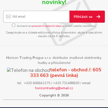
novinky!
Přihlásit se
Souhlasím se
zpracováním osobních údajů
za účelem rozesílky newsletteru.
Zaregistrujte se a získejte exkluzivní přístup k novinkám, akcím a speciálním
slevám na Hi-Fi techniku.
H
orizon
T
rading
P
rague s.r.o. distributor značkové elektroniky,
hudby a příslušenství
telefon - obchod /: 605
333 663 (pevná linka)
tel: +420 606642175 / +420 731488630 / email:
horizontrading@email.cz
Copyright © 2026