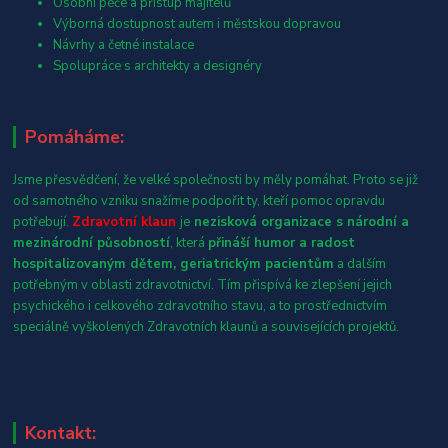
Osobní péče a přístup majitelů
Výborná dostupnost autem i městskou dopravou
Návrhy a četné instalace
Spolupráce s architekty a designéry
Pomáháme:
Jsme přesvědčení, že velké společnosti by měly pomáhat. Proto se již
od samotného vzniku snažíme podpořit ty, kteří pomoc opravdu
potřebují.
Zdravotní klaun
je
nezisková organizace s národní a
mezinárodní působností
, která
přináší humor a radost
hospitalizovaným dětem, geriatrickým pacientům
a dalším
potřebným v oblasti zdravotnictví. Tím přispívá ke zlepšení jejich
psychického i celkového zdravotního stavu, a to prostřednictvím
speciálně vyškolených Zdravotních klaunů a souvisejících projektů.
Kontakt: