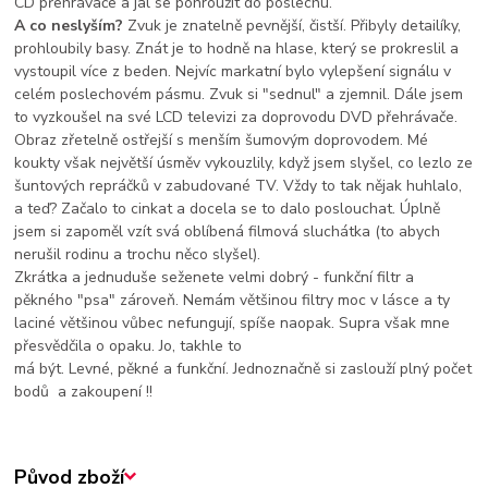
CD přehrávače a jal se pohroužit do poslechu.
A co neslyším?
Zvuk je znatelně pevnější, čistší. Přibyly detailíky,
prohloubily basy. Znát je to hodně na hlase, který se prokreslil a
vystoupil více z beden. Nejvíc markatní bylo vylepšení signálu v
celém poslechovém pásmu. Zvuk si "sednul" a zjemnil. Dále jsem
to vyzkoušel na své LCD televizi za doprovodu DVD přehrávače.
Obraz zřetelně ostřejší s menším šumovým doprovodem. Mé
koukty však největší úsměv vykouzlily, když jsem slyšel, co lezlo ze
šuntových repráčků v zabudované TV. Vždy to tak nějak huhlalo,
a teď? Začalo to cinkat a docela se to dalo poslouchat. Úplně
jsem si zapoměl vzít svá oblíbená filmová sluchátka (to abych
nerušil rodinu a trochu něco slyšel).
Zkrátka a jednuduše seženete velmi dobrý - funkční filtr a
pěkného "psa" zároveň. Nemám většinou filtry moc v lásce a ty
laciné většinou vůbec nefungují, spíše naopak. Supra však mne
přesvědčila o opaku. Jo, takhle to
má být. Levné, pěkné a funkční. Jednoznačně si zaslouží plný počet
bodů a zakoupení !!
Původ zboží