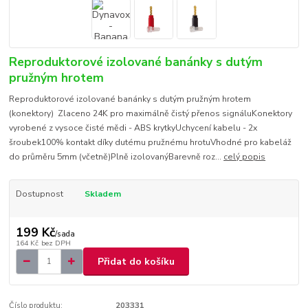
Reproduktorové izolované banánky s dutým
pružným hrotem
Reproduktorové izolované banánky s dutým pružným hrotem
(konektory) Zlaceno 24K pro maximálně čistý přenos signáluKonektory
vyrobené z vysoce čisté mědi - ABS krytkyUchycení kabelu - 2x
šroubek100% kontakt díky dutému pružnému hrotuVhodné pro kabeláž
do průměru 5mm (včetně)Plně izolovanýBarevně roz...
celý popis
Dostupnost
Skladem
199 Kč
/
sada
164 Kč
bez DPH
Přidat do košíku
Číslo produktu:
203331