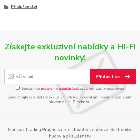
Příslušenství
Získejte exkluzivní nabídky a Hi-Fi
novinky!
Přihlásit se
Souhlasím se
zpracováním osobních údajů
za účelem rozesílky newsletteru.
Zaregistrujte se a získejte exkluzivní přístup k novinkám, akcím a speciálním
slevám na Hi-Fi techniku.
H
orizon
T
rading
P
rague s.r.o. distributor značkové elektroniky,
hudby a příslušenství