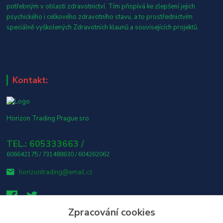
potřebným v oblasti zdravotnictví. Tím přispívá ke zlepšení jejich
psychického i celkového zdravotního stavu, a to prostřednictvím
speciálně vyškolených Zdravotních klaunů a souvisejících projektů.
Kontakt:
Horizon Trading Prague sro
TEL.: 605333663 /
606642175 / 731488630 / 604262062
horizontrading@email.cz
Zpracování cookies