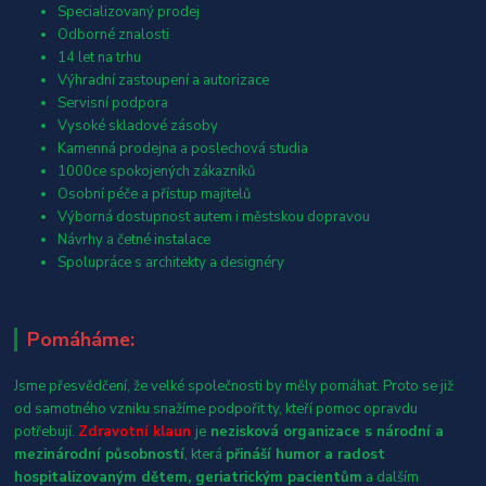
Specializovaný prodej
Odborné znalosti
14 let na trhu
Výhradní zastoupení a autorizace
Servisní podpora
Vysoké skladové zásoby
Kamenná prodejna a poslechová studia
1000ce spokojených zákazníků
Osobní péče a přístup majitelů
Výborná dostupnost autem i městskou dopravou
Návrhy a četné instalace
Spolupráce s architekty a designéry
Pomáháme:
Jsme přesvědčení, že velké společnosti by měly pomáhat. Proto se již
od samotného vzniku snažíme podpořit ty, kteří pomoc opravdu
potřebují.
Zdravotní klaun
je
nezisková organizace s národní a
mezinárodní působností
, která
přináší humor a radost
hospitalizovaným dětem, geriatrickým pacientům
a dalším