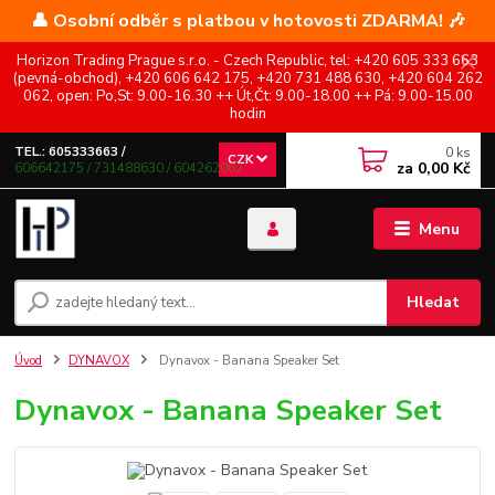
👤 Osobní odběr s platbou v hotovosti ZDARMA! 🎶
Horizon Trading Prague s.r.o. - Czech Republic, tel: +420 605 333 663
(pevná-obchod), +420 606 642 175, +420 731 488 630, +420 604 262
062, open: Po,St: 9.00-16.30 ++ Út,Čt: 9.00-18.00 ++ Pá: 9.00-15.00
hodin
0
ks
TEL.: 605333663 /
CZK
za
0,00 Kč
606642175 / 731488630 / 604262062
Menu
Hledat
Úvod
DYNAVOX
Dynavox - Banana Speaker Set
Dynavox - Banana Speaker Set