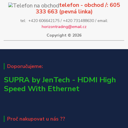
telefon - obchod /: 605
333 663 (pevná linka)
tel: +420 606642175 / +420 731488630 / email:
horizontrading@email.cz
Copyright © 2026
Doporučujeme:
SUPRA by JenTech - HDMI High
Speed With Ethernet
Proč nakupovat u nás ??