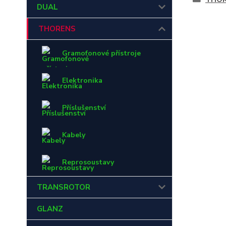
DUAL
THORENS
Gramofonové přístroje
Elektronika
Příslušenství
Kabely
Reprosoustavy
TRANSROTOR
GLANZ