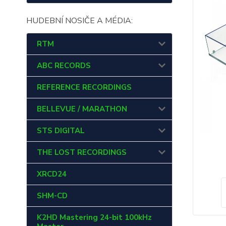
HUDEBNÍ NOSIČE A MÉDIA:
RTM
ABC RECORDS
REFERENCE RECORDINGS
BELLEVUE / MARATHON
STS DIGITAL
THE LOST RECORDINGS
XRCD24
SHM-CD
K2HD Mastering 24-bit 100kHz