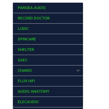
PANGEA AUDIO
RECORD DOCTOR
LUDIC
SPINCARE
SHELTER
SAEC
CHARIO
FLUX HiFi
AUDIO ANATOMY
ELECAUDIO