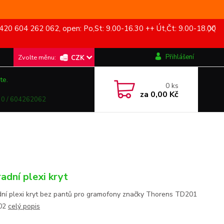
420 604 262 062, open: Po,St: 9.00-16.30 ++ Út,Čt: 9.00-18.00
Přihlášení
CZK
te.
0
ks
za
0,00 Kč
0 / 604262062
adní plexi kryt
ní plexi kryt bez pantů pro gramofony značky Thorens TD201
02
celý popis