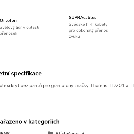
SUPRAcables
Ortofon
Švédské hi-fi kabely
Světový lídr v oblasti
pro dokonalý přenos
přenosek
zvuku
tní specifikace
 plexi kryt bez pantů pro gramofony značky Thorens TD201 a
zařazeno v kategoriích
RENS
Příslušenství