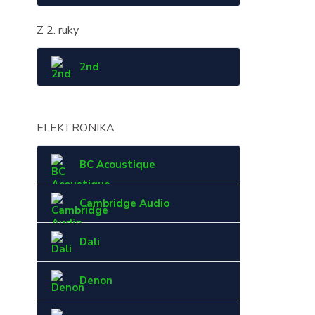
Z 2. ruky
2nd
ELEKTRONIKA
BC Acoustique
Cambridge Audio
Dali
Denon