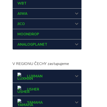
WBT
AIWA
JICO
MOONDROP
ANALOGPLANET
V REGIONU ČECHY zastupujeme
LUXMAN
USHER
YAMAHA