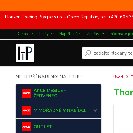
Horizon Trading Prague s.r.o. - Czech Republic, tel: +420 60
O nás
Testy
Napište nám
Značky
Informace pr
NEJLEPŠÍ NABÍDKY NA TRHU:
Úvod
Thor
AKCE MĚSÍCE -
ČERVENEC
MIMOŘÁDNĚ V NABÍDCE
OUTLET