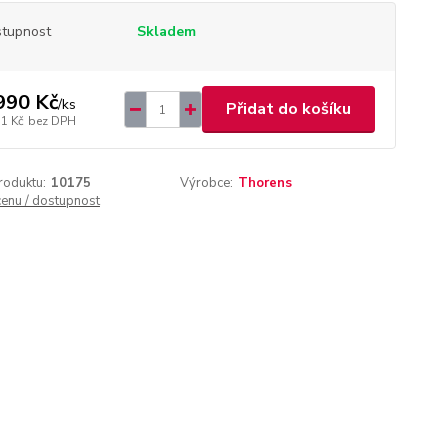
tupnost
Skladem
990 Kč
/
ks
Přidat do košíku
71 Kč
bez DPH
roduktu:
10175
Výrobce:
Thorens
cenu / dostupnost