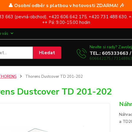
👤 Osobní odběr s platbou v hotovosti ZDARMA! 🎶
5 333 663 (pevná-obchod), +420 606 642 175, +420 731 488 630, +
++ Pá: 9.00-15.00 hodin
o vás
Nevíte si rady? Zavolej
Hledat
TEL.: 605333663 /
606642175 / 73148863
THORENS
Thorens Dustcover TD 201-202
ens Dustcover TD 201-202
Náhr
Náhrad
a TD2