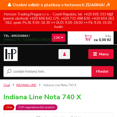
👤 Osobní odběr s platbou v hotovosti ZDARMA! 🎶
Horizon Trading Prague s.r.o. - Czech Republic, tel: +420 605 333 663
(pevná-obchod), +420 606 642 175, +420 731 488 630, +420 604 262
062, open: Po,St: 9.00-16.30 ++ Út,Čt: 9.00-18.00 ++ Pá: 9.00-15.00
hodin
0
ks
TEL.: 605333663 /
CZK
za
0,00 Kč
606642175 / 731488630 / 604262062
Menu
Hledat
Úvod
INDIANA LINE
Indiana Line Nota 740 X
Indiana Line Nota 740 X
Akce
TOP nejprodávanější produkt