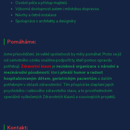
Osobní péče a přístup majitelů
Výborná dostupnost autem i městskou dopravou
Návrhy a četné instalace
Spolupráce s architekty a designéry
Pomáháme:
Jsme přesvědčení, že velké společnosti by měly pomáhat. Proto se již
od samotného vzniku snažíme podpořit ty, kteří pomoc opravdu
potřebují.
Zdravotní klaun
je
nezisková organizace s národní a
mezinárodní působností
, která
přináší humor a radost
hospitalizovaným dětem, geriatrickým pacientům
a dalším
potřebným v oblasti zdravotnictví. Tím přispívá ke zlepšení jejich
psychického i celkového zdravotního stavu, a to prostřednictvím
speciálně vyškolených Zdravotních klaunů a souvisejících projektů.
Kontakt: