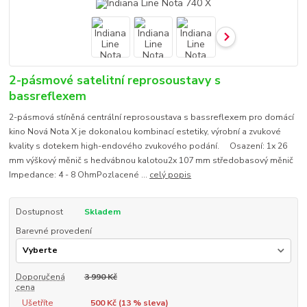
2-pásmové satelitní reprosoustavy s
bassreflexem
2-pásmová stíněná centrální reprosoustava s bassreflexem pro domácí
kino Nová Nota X je dokonalou kombinací estetiky, výrobní a zvukové
kvality s dotekem high-endového zvukového podání. Osazení: 1x 26
mm výškový měnič s hedvábnou kalotou2x 107 mm středobasový měnič
Impedance: 4 - 8 OhmPozlacené ...
celý popis
Dostupnost
Skladem
Barevné provedení
Doporučená
3 990 Kč
cena
Ušetříte
500 Kč (
13
% sleva)