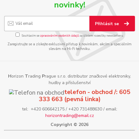
novinky!
Přihlásit se
Souhlasím se
zpracováním osobních údajů
za účelem rozesílky newsletteru.
Zaregistrujte se a získejte exkluzivní přístup k novinkám, akcím a speciálním
slevám na Hi-Fi techniku.
H
orizon
T
rading
P
rague s.r.o. distributor značkové elektroniky,
hudby a příslušenství
telefon - obchod /: 605
333 663 (pevná linka)
tel: +420 606642175 / +420 731488630 / email:
horizontrading@email.cz
Copyright © 2026