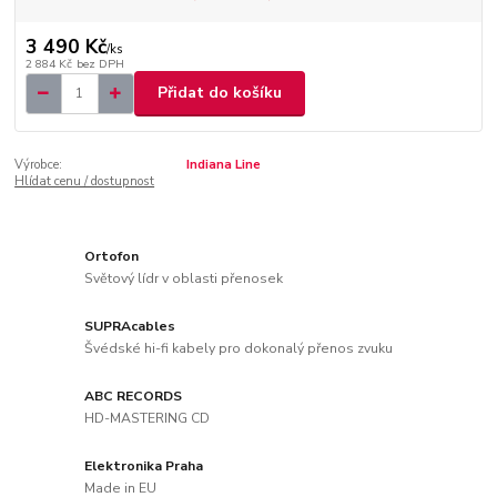
3 490 Kč
/
ks
2 884 Kč
bez DPH
Přidat do košíku
Výrobce:
Indiana Line
Hlídat cenu / dostupnost
Ortofon
Světový lídr v oblasti přenosek
SUPRAcables
Švédské hi-fi kabely pro dokonalý přenos zvuku
ABC RECORDS
HD-MASTERING CD
Elektronika Praha
Made in EU