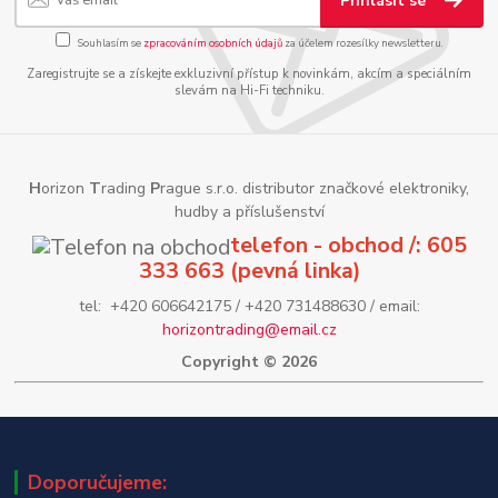
Přihlásit se
Souhlasím se
zpracováním osobních údajů
za účelem rozesílky newsletteru.
Zaregistrujte se a získejte exkluzivní přístup k novinkám, akcím a speciálním
slevám na Hi-Fi techniku.
H
orizon
T
rading
P
rague s.r.o. distributor značkové elektroniky,
hudby a příslušenství
telefon - obchod /: 605
333 663 (pevná linka)
tel: +420 606642175 / +420 731488630 / email:
horizontrading@email.cz
Copyright © 2026
Doporučujeme: