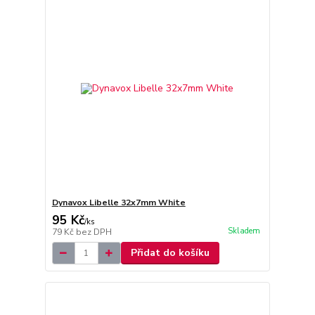
Dynavox Libelle 32x7mm White
95 Kč
/
ks
Skladem
79 Kč
bez DPH
Přidat do košíku