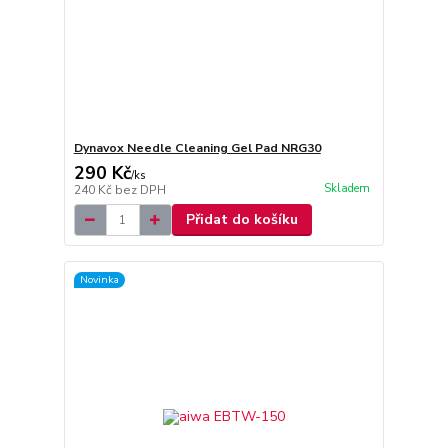
Dynavox Needle Cleaning Gel Pad NRG30
290 Kč
/
ks
Skladem
240 Kč
bez DPH
Přidat do košíku
Novinka