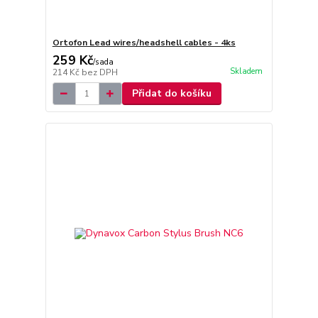
Ortofon Lead wires/headshell cables - 4ks
259 Kč
/
sada
Skladem
214 Kč
bez DPH
Přidat do košíku