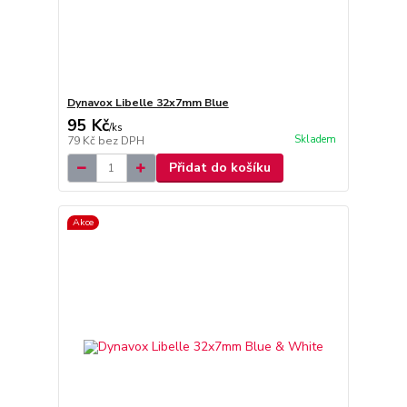
Dynavox Libelle 32x7mm Blue
95 Kč
/
ks
Skladem
79 Kč
bez DPH
Přidat do košíku
Akce