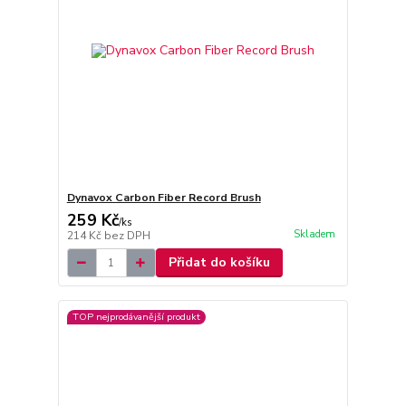
Dynavox Carbon Fiber Record Brush
259 Kč
/
ks
Skladem
214 Kč
bez DPH
Přidat do košíku
TOP nejprodávanější produkt