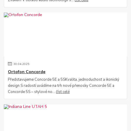
Zvukem V oblasti audio technologií s...
číst celé
30
.
04
.
2025
Ortofon Concorde
Představujeme Concorde 5E a 5SKvalita, jednoduchost a ikonický
design S radostí uvádíme na trh nové přenosky Concorde 5E a
Concorde 5S – stylové no...
číst celé