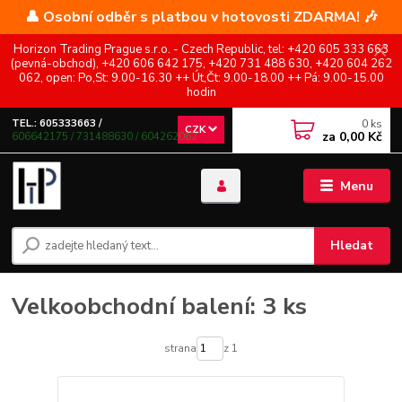
👤 Osobní odběr s platbou v hotovosti ZDARMA! 🎶
Horizon Trading Prague s.r.o. - Czech Republic, tel: +420 605 333 663
(pevná-obchod), +420 606 642 175, +420 731 488 630, +420 604 262
062, open: Po,St: 9.00-16.30 ++ Út,Čt: 9.00-18.00 ++ Pá: 9.00-15.00
hodin
0
ks
TEL.: 605333663 /
CZK
za
0,00 Kč
606642175 / 731488630 / 604262062
Menu
Hledat
Velkoobchodní balení: 3 ks
strana
z 1