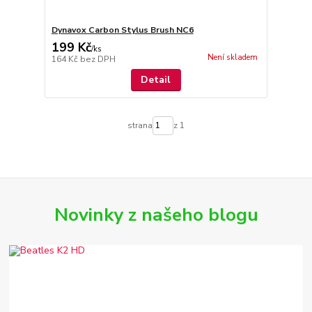
Dynavox Carbon Stylus Brush NC6
199 Kč
/
ks
Není skladem
164 Kč
bez DPH
Detail
strana
z 1
Novinky z našeho blogu