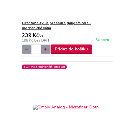
Ortofon Stylus pressure gauge/Scale -
mechanická váha
239 Kč
/
ks
Skladem
198 Kč
bez DPH
Přidat do košíku
TOP nejprodávanější produkt