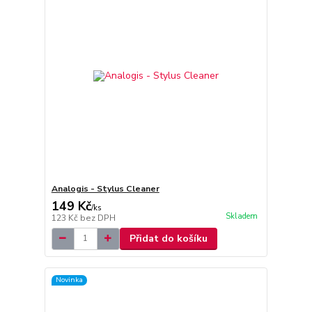
Analogis - Stylus Cleaner
149 Kč
/
ks
Skladem
123 Kč
bez DPH
Přidat do košíku
Novinka