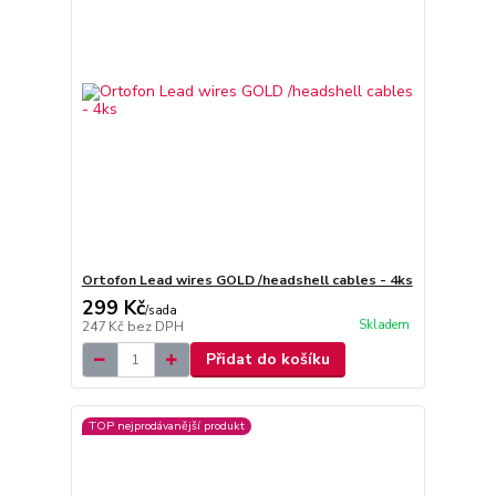
Ortofon Lead wires GOLD /headshell cables - 4ks
299 Kč
/
sada
Skladem
247 Kč
bez DPH
Přidat do košíku
TOP nejprodávanější produkt