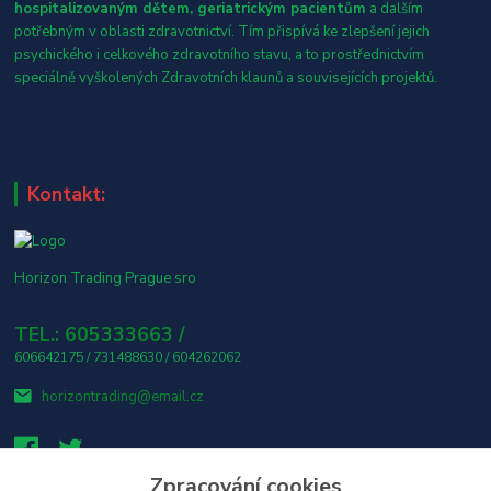
hospitalizovaným dětem, geriatrickým pacientům
a dalším
potřebným v oblasti zdravotnictví. Tím přispívá ke zlepšení jejich
psychického i celkového zdravotního stavu, a to prostřednictvím
speciálně vyškolených Zdravotních klaunů a souvisejících projektů.
Kontakt:
Horizon Trading Prague sro
TEL.: 605333663 /
606642175 / 731488630 / 604262062
horizontrading@email.cz
Zpracování cookies