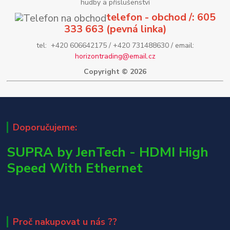
hudby a příslušenství
telefon - obchod /: 605
333 663 (pevná linka)
tel: +420 606642175 / +420 731488630 / email:
horizontrading@email.cz
Copyright © 2026
Doporučujeme:
SUPRA by JenTech - HDMI High
Speed With Ethernet
Proč nakupovat u nás ??