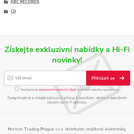
ABC RECORDS
CD
Získejte exkluzivní nabídky a Hi-Fi
novinky!
Přihlásit se
Souhlasím se
zpracováním osobních údajů
za účelem rozesílky newsletteru.
Zaregistrujte se a získejte exkluzivní přístup k novinkám, akcím a speciálním
slevám na Hi-Fi techniku.
H
orizon
T
rading
P
rague s.r.o. distributor značkové elektroniky,