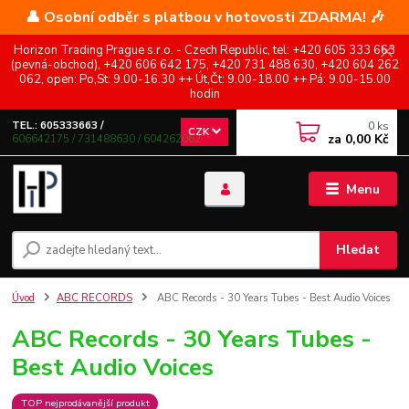
👤 Osobní odběr s platbou v hotovosti ZDARMA! 🎶
Horizon Trading Prague s.r.o. - Czech Republic, tel: +420 605 333 663
(pevná-obchod), +420 606 642 175, +420 731 488 630, +420 604 262
062, open: Po,St: 9.00-16.30 ++ Út,Čt: 9.00-18.00 ++ Pá: 9.00-15.00
hodin
0
ks
TEL.: 605333663 /
CZK
za
0,00 Kč
606642175 / 731488630 / 604262062
Menu
Hledat
Úvod
ABC RECORDS
ABC Records - 30 Years Tubes - Best Audio Voices
ABC Records - 30 Years Tubes -
Best Audio Voices
TOP nejprodávanější produkt