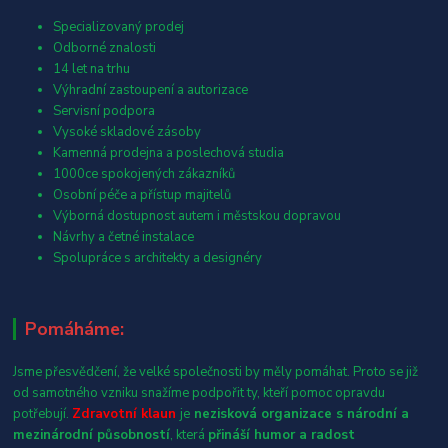
Specializovaný prodej
Odborné znalosti
14 let na trhu
Výhradní zastoupení a autorizace
Servisní podpora
Vysoké skladové zásoby
Kamenná prodejna a poslechová studia
1000ce spokojených zákazníků
Osobní péče a přístup majitelů
Výborná dostupnost autem i městskou dopravou
Návrhy a četné instalace
Spolupráce s architekty a designéry
Pomáháme:
Jsme přesvědčení, že velké společnosti by měly pomáhat. Proto se již
od samotného vzniku snažíme podpořit ty, kteří pomoc opravdu
potřebují.
Zdravotní klaun
je
nezisková organizace s národní a
mezinárodní působností
, která
přináší humor a radost