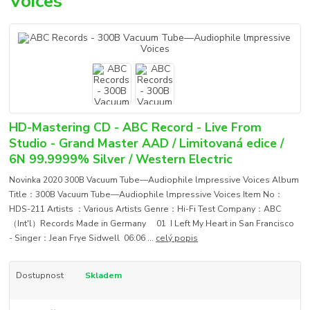
Voices
HD-Mastering CD - ABC Record - Live From
Studio - Grand Master AAD / Limitovaná edice /
6N 99.9999% Silver / Western Electric
Novinka 2020 300B Vacuum Tube—Audiophile lmpressive Voices Album
Title：300B Vacuum Tube—Audiophile lmpressive Voices Item No：
HDS-211 Artists ：Various Artists Genre：Hi-Fi Test Company：ABC
（Int'l）Records Made in Germany 01 I Left My Heart in San Francisco
- Singer：Jean Frye Sidwell 06:06 ...
celý popis
Dostupnost
Skladem