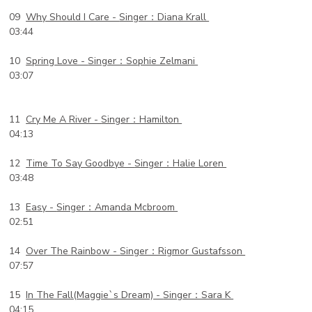
09
Why Should I Care -
Singer：Diana Krall
03:44
10
Spring Love -
Singer：Sophie Zelmani
03:07
11
Cry Me A River -
Singer：Hamilton
04:13
12
Time To Say Goodbye -
Singer：Halie Loren
03:48
13
Easy -
Singer：Amanda Mcbroom
02:51
14
Over The Rainbow -
Singer：Rigmor Gustafsson
07:57
15
In The Fall(Maggie`s Dream) -
Singer：Sara K
04:15