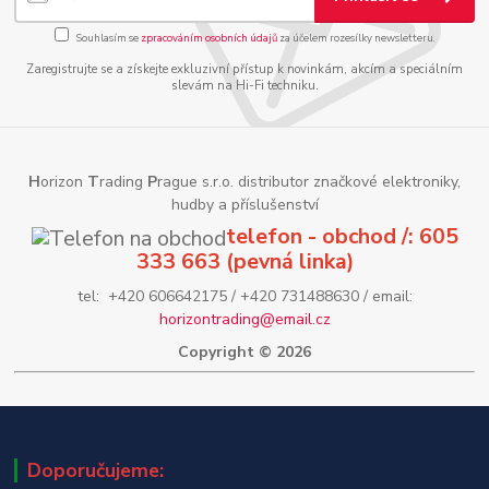
Souhlasím se
zpracováním osobních údajů
za účelem rozesílky newsletteru.
Zaregistrujte se a získejte exkluzivní přístup k novinkám, akcím a speciálním
slevám na Hi-Fi techniku.
H
orizon
T
rading
P
rague s.r.o. distributor značkové elektroniky,
hudby a příslušenství
telefon - obchod /: 605
333 663 (pevná linka)
tel: +420 606642175 / +420 731488630 / email:
horizontrading@email.cz
Copyright © 2026
Doporučujeme: