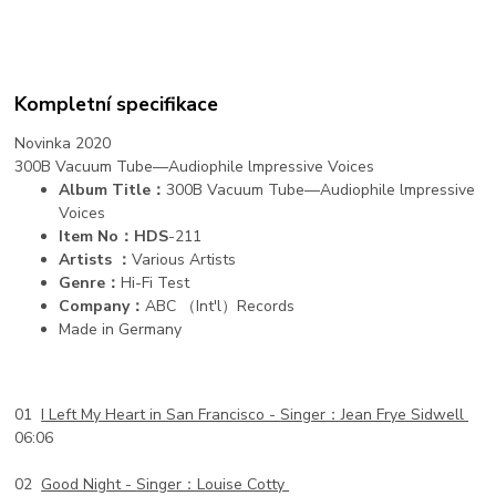
Kompletní specifikace
Novinka 2020
300B Vacuum Tube—Audiophile lmpressive Voices
Album Title：
300B Vacuum Tube—Audiophile lmpressive
Voices
Item No：HDS
-211
Artists ：
Various Artists
Genre：
Hi-Fi Test
Company：
ABC （Int'l）Records
Made in Germany
01
I Left My Heart in San Francisco -
Singer：Jean Frye Sidwell
06:06
02
Good Night -
Singer：Louise Cotty