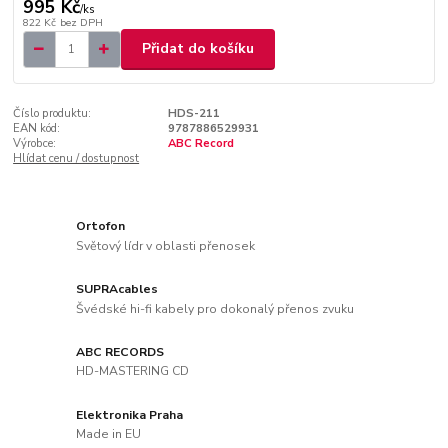
995 Kč
/
ks
822 Kč
bez DPH
Přidat do košíku
Číslo produktu:
HDS-211
EAN kód:
9787886529931
Výrobce:
ABC Record
Hlídat cenu / dostupnost
Ortofon
Světový lídr v oblasti přenosek
SUPRAcables
Švédské hi-fi kabely pro dokonalý přenos zvuku
ABC RECORDS
HD-MASTERING CD
Elektronika Praha
Made in EU