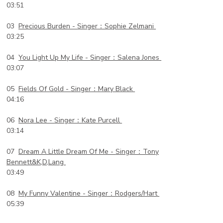
03:51
03
Precious Burden -
Singer：Sophie Zelmani
03:25
04
You Light Up My Life -
Singer：Salena Jones
03:07
05
Fields Of Gold -
Singer：Mary Black
04:16
06
Nora Lee -
Singer：Kate Purcell
03:14
07
Dream A Little Dream Of Me -
Singer：Tony
Bennett&K,D,Lang
03:49
08
My Funny Valentine -
Singer：Rodgers/Hart
05:39