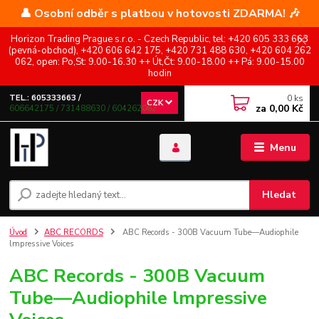
👤 Osobní odběr s platbou v hotovosti ZDARMA! 🎶
Horizon Trading Prague s.r.o. - Czech Republic, tel: +420 605 333 663
(pevná-obchod), +420 606 642 175, +420 731 488 630, +420 604 262
062, open: Po,St: 9.00-16.30 ++ Út,Čt: 9.00-18.00 ++ Pá: 9.00-15.00
hodin
0
ks
TEL.: 605333663 /
CZK
za
0,00 Kč
606642175 / 731488630 / 604262062
Menu
Hledat
Úvod
ABC RECORDS
ABC Records - 300B Vacuum Tube—Audiophile
lmpressive Voices
ABC Records - 300B Vacuum
Tube—Audiophile lmpressive