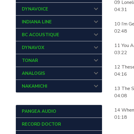
09 Loneli
DYNAVOICE
04:31
INDIANA LINE
10 I’m Ge
02:48
BC ACOUSTIQUE
11 You A
DYNAVOX
03:22
TONAR
12 These
ANALOGIS
04:16
NAKAMICHI
13 The S
04:08
14 When 
PANGEA AUDIO
01:18
RECORD DOCTOR