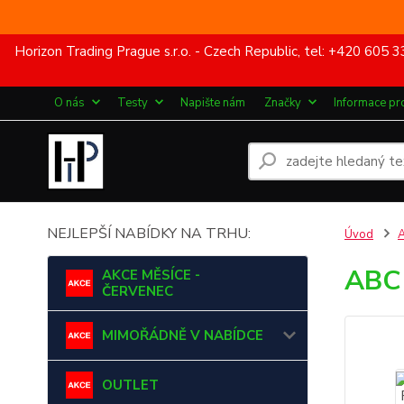
Horizon Trading Prague s.r.o. - Czech Republic, tel: +420 60
O nás
Testy
Napište nám
Značky
Informace pr
NEJLEPŠÍ NABÍDKY NA TRHU:
Úvod
ABC 
AKCE MĚSÍCE -
ČERVENEC
MIMOŘÁDNĚ V NABÍDCE
OUTLET