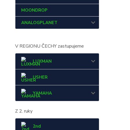
MOONDROP
ANALOGPLANET
V REGIONU ČECHY zastupujeme
LUXMAN
USHER
YAMAHA
Z 2. ruky
2nd