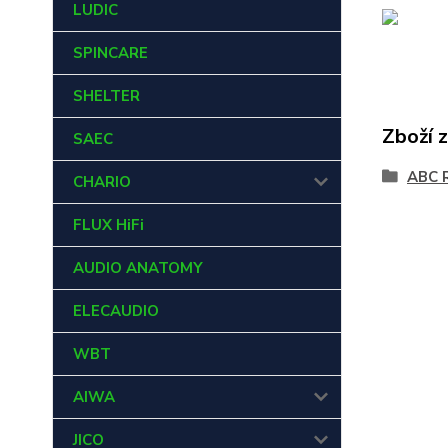
LUDIC
SPINCARE
SHELTER
Zboží 
SAEC
ABC 
CHARIO
FLUX HiFi
AUDIO ANATOMY
ELECAUDIO
WBT
AIWA
JICO