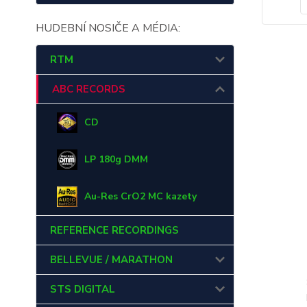
HUDEBNÍ NOSIČE A MÉDIA:
RTM
ABC RECORDS
CD
LP 180g DMM
Au-Res CrO2 MC kazety
REFERENCE RECORDINGS
BELLEVUE / MARATHON
STS DIGITAL