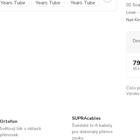
01 Sca
Love -
Nat Ki
Dos
79
653
Číslo p
Výrobc
SUPRAcables
Ortofon
Švédské hi-fi kabely
Světový lídr v oblasti
pro dokonalý přenos
přenosek
zvuku