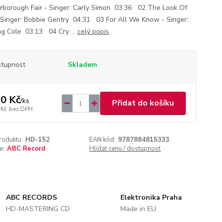
rborough Fair - Singer: Carly Simon 03:36 02 The Look Of
 Singer: Bobbie Gentry 04:31 03 For All We Know - Singer:
ng Cole 03:13 04 Cry ...
celý popis
tupnost
Skladem
0 Kč
/
ks
Přidat do košíku
 Kč
bez DPH
roduktu:
HD-152
EAN kód:
9787884815333
e:
ABC Record
Hlídat cenu / dostupnost
ABC RECORDS
Elektronika Praha
HD-MASTERING CD
Made in EU