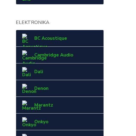
ELEKTRONIKA
BC Acoustique
Cambridge Audio
Dali
Denon
Marantz
Onkyo