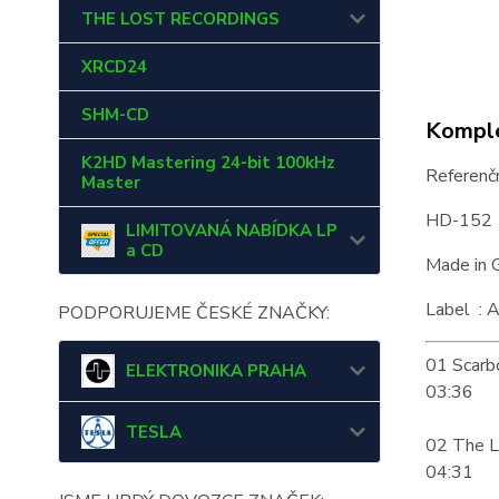
THE LOST RECORDINGS
XRCD24
SHM-CD
Komple
K2HD Mastering 24-bit 100kHz
Referenčn
Master
HD-152
LIMITOVANÁ NABÍDKA LP
a CD
Made in 
Label : A
PODPORUJEME ČESKÉ ZNAČKY:
01 Scarbo
ELEKTRONIKA PRAHA
03:36
TESLA
02 The L
04:31