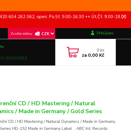
420 604 262 062, open: Po,St: 9.00-16.30 ++ Út,Čt: 9.00-18.00
Přihlášení
CZK
te.
0
ks
za
0,00 Kč
0 / 604262062
renční CD / HD Mastering / Natural
mics / Made in Germany / Gold Series
nční CD / HD Mastering / Natural Dynamics / Made in Germany
 Series HD-152 Made in Germany Label : ABC Int. Records