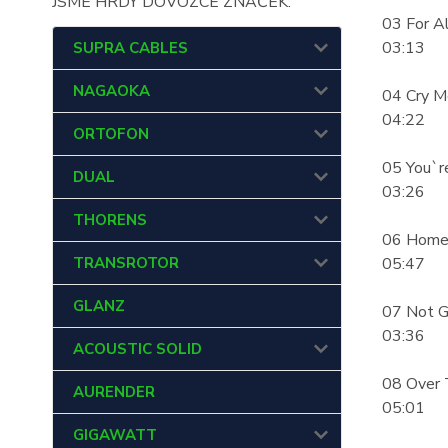
JSME HRDÝ DOVOZCE ZNAČEK:
03 For A
03:13
SUPRA CABLES
NAGAOKA
04 Cry Me
04:22
ORTOFON
05 You`re
DUAL
03:26
THORENS
06 Home 
TRANSROTOR
05:47
GLANZ
07 Not G
03:36
ACOUSTIC SOLID
08 Over 
AURENDER
05:01
GIGAWATT