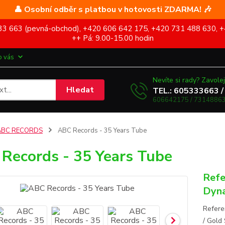
👤 Osobní odběr s platbou v hotovosti ZDARMA! 🎶
5 333 663 (pevná-obchod), +420 606 642 175, +420 731 488 630, +
++ Pá: 9.00-15.00 hodin
o vás
Nevíte si rady? Zavolej
Hledat
TEL.: 605333663 /
606642175 / 73148863
ABC RECORDS
ABC Records - 35 Years Tube
Records - 35 Years Tube
Refe
Dyna
Refere
/ Gold