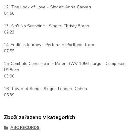
12.
The Look of Love -
Singer: Anna Carven
04:56
13. Ain't No Sunshine - Singer: Christy Baron
02:23
14. Endless Journey - Performer: Portland Taiko
07:55
15. Cembalo Concerto in F Minor, BWV 1056: Largo - Composer:
J.S.Bach
03:06
16. Tower of Song - Singer: Leonard Cohen
05:39
Zboží zařazeno v kategoriích
ABC RECORDS