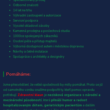
Odborné znalosti
14 let na trhu
Výhradní zastoupení a autorizace
Servisní podpora
Vysoké skladové zásoby
Kamenná prodejna a poslechová studia
1000ce spokojených zákazníků
Osobní péče a přístup majitelů
Výborná dostupnost autem i městskou dopravou
Návrhy a četné instalace
Spolupráce s architekty a designéry
Pomáháme:
Jsme přesvědčení, že velké společnosti by měly pomáhat. Proto se již
od samotného vzniku snažíme podpořit ty, kteří pomoc opravdu
potřebují.
Zdravotní klaun
je
nezisková organizace s národní a
mezinárodní působností
, která
přináší humor a radost
hospitalizovaným dětem, geriatrickým pacientům
a dalším