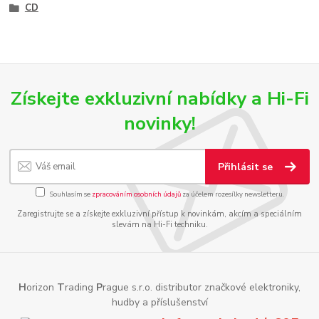
CD
Získejte exkluzivní nabídky a Hi-Fi
novinky!
Přihlásit se
Souhlasím se
zpracováním osobních údajů
za účelem rozesílky newsletteru.
Zaregistrujte se a získejte exkluzivní přístup k novinkám, akcím a speciálním
slevám na Hi-Fi techniku.
H
orizon
T
rading
P
rague s.r.o. distributor značkové elektroniky,
hudby a příslušenství