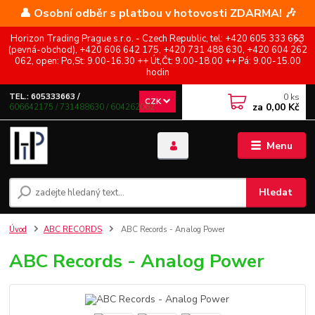
👤 Osobní odběr s platbou v hotovosti ZDARMA! 🎶
Horizon Trading Prague s.r.o. - Czech Republic, tel: +420 605 333 663
(pevná-obchod), +420 606 642 175, +420 731 488 630, +420 604 262
062, open: Po,St: 9.00-16.30 ++ Út,Čt: 9.00-18.00 ++ Pá: 9.00-15.00
hodin
0
ks
TEL.: 605333663 /
CZK
za
0,00 Kč
606642175 / 731488630 / 604262062
Menu
Hledat
Úvod
ABC RECORDS
ABC Records - Analog Power
ABC Records - Analog Power