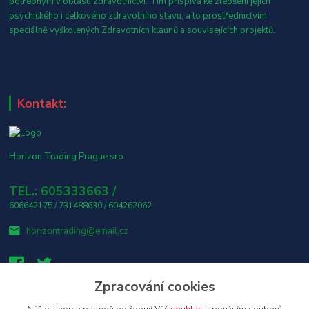
potřebným v oblasti zdravotnictví. Tím přispívá ke zlepšení jejich
psychického i celkového zdravotního stavu, a to prostřednictvím
speciálně vyškolených Zdravotních klaunů a souvisejících projektů.
Kontakt:
Horizon Trading Prague sro
TEL.: 605333663 /
606642175 / 731488630 / 604262062
horizontrading@email.cz
Zpracování cookies