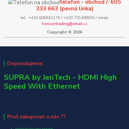
telefon - obchod /: 605
333 663 (pevná linka)
tel: +420 606642175 / +420 731488630 / email:
horizontrading@email.cz
Copyright © 2026
Doporučujeme:
SUPRA by JenTech - HDMI High
Speed With Ethernet
Proč nakupovat u nás ??
Specializovaný prodej