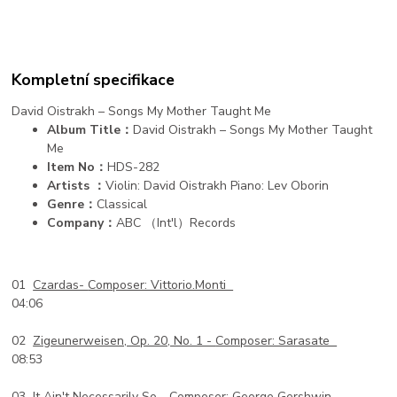
Kompletní specifikace
David Oistrakh – Songs My Mother Taught Me
Album Title：
David Oistrakh – Songs My Mother Taught
Me
Item No：
HDS-282
Artists ：
Violin: David Oistrakh Piano: Lev Oborin
Genre：
Classical
Company：
ABC （Int'l）Records
01
Czardas-
Composer: Vittorio.Monti
04:06
02
Zigeunerweisen, Op. 20, No. 1 -
Composer: Sarasate
08:53
03
It Ain't Necessarily So -
Composer: George Gershwin