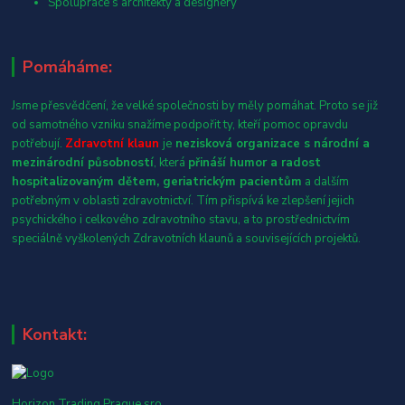
Spolupráce s architekty a designéry
Pomáháme:
Jsme přesvědčení, že velké společnosti by měly pomáhat. Proto se již
od samotného vzniku snažíme podpořit ty, kteří pomoc opravdu
potřebují.
Zdravotní klaun
je
nezisková organizace s národní a
mezinárodní působností
, která
přináší humor a radost
hospitalizovaným dětem, geriatrickým pacientům
a dalším
potřebným v oblasti zdravotnictví. Tím přispívá ke zlepšení jejich
psychického i celkového zdravotního stavu, a to prostřednictvím
speciálně vyškolených Zdravotních klaunů a souvisejících projektů.
Kontakt:
Horizon Trading Prague sro