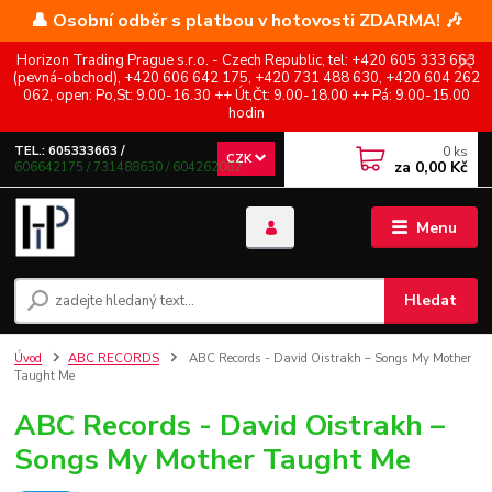
👤 Osobní odběr s platbou v hotovosti ZDARMA! 🎶
Horizon Trading Prague s.r.o. - Czech Republic, tel: +420 605 333 663
(pevná-obchod), +420 606 642 175, +420 731 488 630, +420 604 262
062, open: Po,St: 9.00-16.30 ++ Út,Čt: 9.00-18.00 ++ Pá: 9.00-15.00
hodin
0
ks
TEL.: 605333663 /
CZK
za
0,00 Kč
606642175 / 731488630 / 604262062
Menu
Hledat
Úvod
ABC RECORDS
ABC Records - David Oistrakh – Songs My Mother
Taught Me
ABC Records - David Oistrakh –
Songs My Mother Taught Me