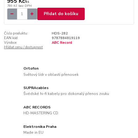
955 Kč
/
ks
789 Kč
bez DPH
Přidat do košíku
Číslo produktu:
HDS-282
EAN kód:
9787884819119
Výrobce:
ABC Record
Hlídat cenu / dostupnost
Ortofon
Světový lídr v oblasti přenosek
SUPRAcables
Švédské hi-fi kabely pro dokonalý přenos zvuku
ABC RECORDS
HD-MASTERING CD
Elektronika Praha
Made in EU