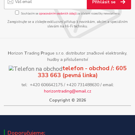
Přihlásit se
Souhlasím se
zpracováním osobních údajů
za účelem rozesílky newsletteru.
Zaregistrujte se a získejte exkluzivní přístup k novinkám, akcím a speciálním
slevám na Hi-Fi techniku.
H
orizon
T
rading
P
rague s.r.o. distributor značkové elektroniky,
hudby a příslušenství
telefon - obchod /: 605
333 663 (pevná linka)
tel: +420 606642175 / +420 731488630 / email:
horizontrading@email.cz
Copyright © 2026
Doporučujeme: