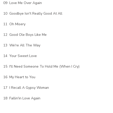
09 Love Me Over Again
10 Goodbye Isn't Really Good At All
11 Oh Misery
12 Good Ole Boys Like Me
13 We're All The Way
14 Your Sweet Love
15 I'll Need Someone To Hold Me (When I Cry)
16 My Heart to You
17 I Recall A Gypsy Woman
18 Fallin'in Love Again