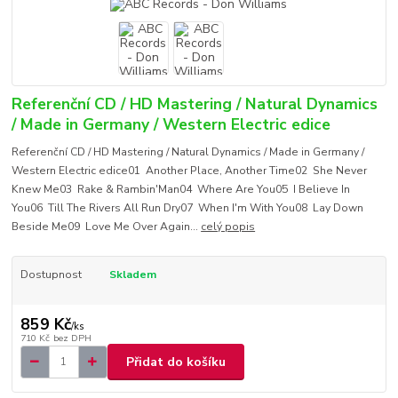
Referenční CD / HD Mastering / Natural Dynamics
/ Made in Germany / Western Electric edice
Referenční CD / HD Mastering / Natural Dynamics / Made in Germany /
Western Electric edice01 Another Place, Another Time02 She Never
Knew Me03 Rake & Rambin'Man04 Where Are You05 I Believe In
You06 Till The Rivers All Run Dry07 When I'm With You08 Lay Down
Beside Me09 Love Me Over Again...
celý popis
Dostupnost
Skladem
859 Kč
/
ks
710 Kč
bez DPH
Přidat do košíku