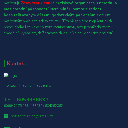
potřebují.
Zdravotní klaun
je
nezisková organizace s národní a
mezinárodní působností
, která
přináší humor a radost
hospitalizovaným dětem, geriatrickým pacientům
a dalším
potřebným v oblasti zdravotnictví. Tím přispívá ke zlepšení jejich
psychického i celkového zdravotního stavu, a to prostřednictvím
speciálně vyškolených Zdravotních klaunů a souvisejících projektů.
Kontakt:
Horizon Trading Prague sro
TEL.: 605333663 /
606642175 / 731488630 / 604262062
horizontrading@email.cz