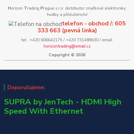
H
orizon
T
rading
P
rague s.r.o. distributor značkové elektroniky,
hudby a příslušenství
telefon - obchod /: 605
333 663 (pevná linka)
tel: +420 606642175 / +420 731488630 / email:
horizontrading@email.cz
Copyright © 2026
Doporučujeme:
SUPRA by JenTech - HDMI High
Speed With Ethernet