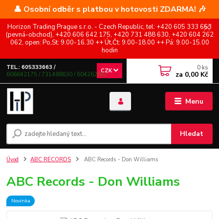
👤 Osobní odběr s platbou v hotovosti ZDARMA! 🎶
Horizon Trading Prague s.r.o. - Czech Republic, tel: +420 605 333 663
(pevná-obchod), +420 606 642 175, +420 731 488 630, +420 604 262
062, open: Po,St: 9.00-16.30 ++ Út,Čt: 9.00-18.00 ++ Pá: 9.00-15.00
hodin
0
ks
TEL.: 605333663 /
CZK
za
0,00 Kč
606642175 / 731488630 / 604262062
Menu
Hledat
Úvod
ABC RECORDS
ABC Records - Don Williams
ABC Records - Don Williams
Novinka