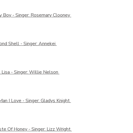
y Boy -
Singer: Rosemary Clooney
ond Shell -
Singer: Annekei
 Lisa -
Singer: Willie Nelson
Man I Love -
Singer: Gladys Knight
ste Of Honey -
Singer: Lizz Wright