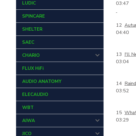
LUDIC
03:47
SPINCARE
12
Autu
SHELTER
04:40
SAEC
13
I'll 
CHARIO
03:04
FLUX HiFi
AUDIO ANATOMY
14
Raind
03:52
ELECAUDIO
WBT
15
What 
03:29
AIWA
JICO