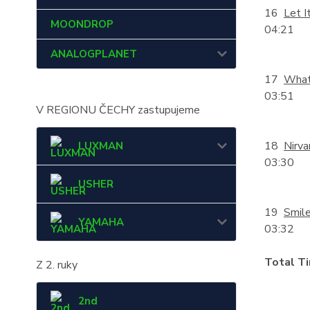
16
Let I
MOONDROP
04:21
ANALOGPLANET
17
What
03:51
V REGIONU ČECHY zastupujeme
18
Nirva
LUXMAN
03:30
USHER
19
Smil
YAMAHA
03:32
Total Ti
Z 2. ruky
2nd