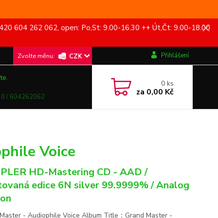
420 604 262 062, open: Po,St: 9.00-16.30 ++ Út,Čt: 9.00-18.00
Přihlášení
CZK
te.
0
ks
za
0,00 Kč
0 / 604262062
phile Voice
PLER HD-Mastering CD - AAD /
tovaná edice 6N silver 99.9999% / Analog
ion
Master - Audiophile Voice Album Title：Grand Master -