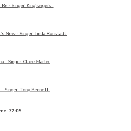
t Be -
Singer: King'singers
's New -
Singer: Linda Ronstadt
na -
Singer: Claire Martin
e -
Singer: Tony Bennett
me: 72:05