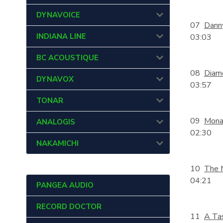
DYNAVOICE
07
Dann
INDIANA LINE
03:03
BC ACOUSTIQUE
08
Diam
DYNAVOX
03:57
TONAR
09
Mona
ANALOGIS
02:30
NAKAMICHI
10
The 
04:21
PANGEA AUDIO
RECORD DOCTOR
11
A Ta