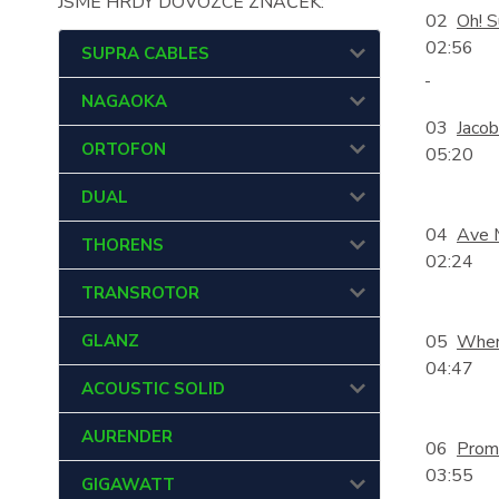
JSME HRDÝ DOVOZCE ZNAČEK:
02
Oh! 
02:56
SUPRA CABLES
NAGAOKA
03
Jaco
ORTOFON
05:20
DUAL
04
Ave 
THORENS
02:24
TRANSROTOR
GLANZ
05
When 
04:47
ACOUSTIC SOLID
AURENDER
06
Prom
03:55
GIGAWATT