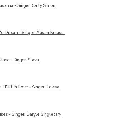
Susanna -
Singer: Carly Simon
b's Dream -
Singer: Alison Krauss
Maria -
Singer: Slava
I Fall In Love -
Singer: Lovisa
ises -
Singer: Daryle Singletary