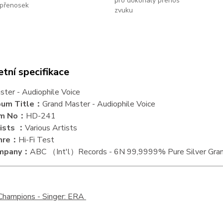
pro dokonalý přenos
přenosek
zvuku
tní specifikace
ter - Audiophile Voice
bum Title：
Grand Master - Audiophile Voice
em No：
HD-241
ists ：
Various Artists
nre：
Hi-Fi Test
mpany：
ABC （Int'l）Records - 6N 99,9999% Pure Silver Gra
Champions -
Singer: ERA