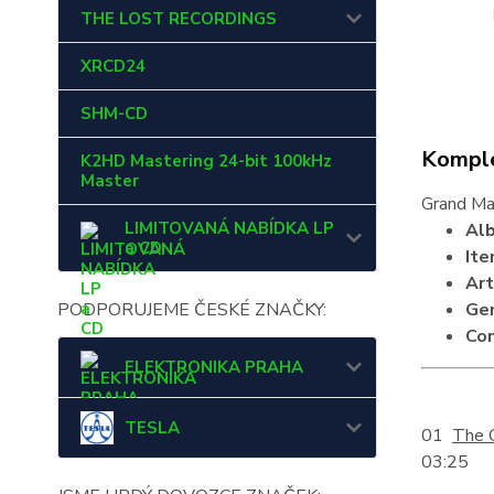
THE LOST RECORDINGS
XRCD24
SHM-CD
Komple
K2HD Mastering 24-bit 100kHz
Master
Grand Mas
LIMITOVANÁ NABÍDKA LP
Al
a CD
It
Art
PODPORUJEME ČESKÉ ZNAČKY:
Ge
Co
ELEKTRONIKA PRAHA
TESLA
01
The 
03:25