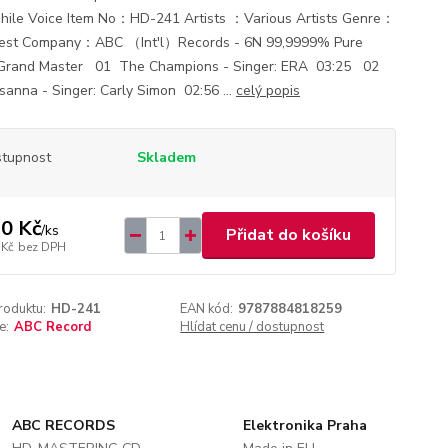
hile Voice Item No：HD-241 Artists ：Various Artists Genre：
Test Company：ABC （Int'l）Records - 6N 99,9999% Pure
 Grand Master 01 The Champions - Singer: ERA 03:25 02
sanna - Singer: Carly Simon 02:56 ...
celý popis
tupnost
Skladem
0 Kč
/
ks
Přidat do košíku
 Kč
bez DPH
roduktu:
HD-241
EAN kód:
9787884818259
e:
ABC Record
Hlídat cenu / dostupnost
ABC RECORDS
Elektronika Praha