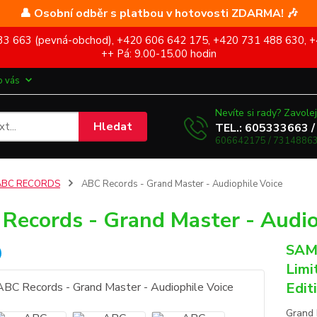
👤 Osobní odběr s platbou v hotovosti ZDARMA! 🎶
5 333 663 (pevná-obchod), +420 606 642 175, +420 731 488 630, +
++ Pá: 9.00-15.00 hodin
o vás
Nevíte si rady? Zavolej
Hledat
TEL.: 605333663 /
606642175 / 73148863
ABC RECORDS
ABC Records - Grand Master - Audiophile Voice
Records - Grand Master - Audio
SAM
Limi
Edit
Grand 