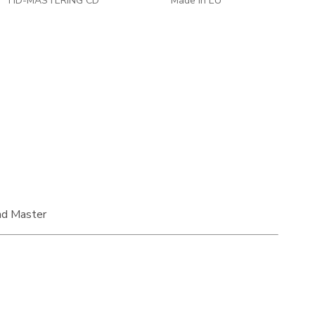
HD-MASTERING CD
Made in EU
nd Master