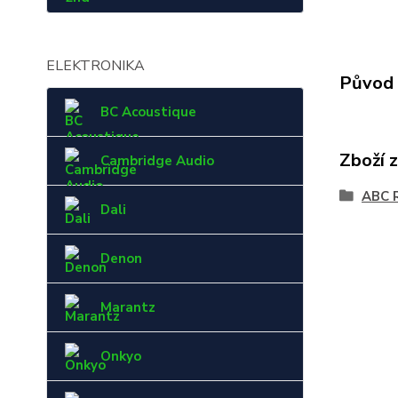
ELEKTRONIKA
Původ 
BC Acoustique
Zboží 
Cambridge Audio
ABC 
Dali
Denon
Marantz
Onkyo