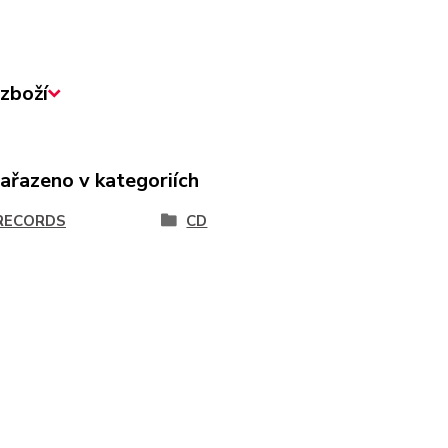
zboží
zařazeno v kategoriích
RECORDS
CD