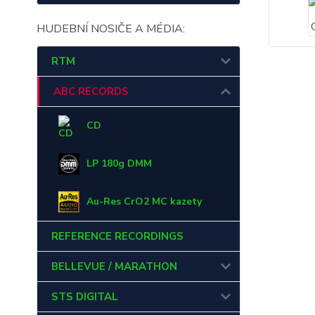
HUDEBNÍ NOSIČE A MÉDIA:
RTM
ABC RECORDS
CD
LP 180g DMM
Au-Res CrO2 MC kazety
REFERENCE RECORDINGS
BELLEVUE / MARATHON
STS DIGITAL