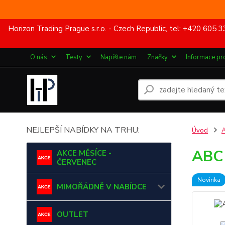
Horizon Trading Prague s.r.o. - Czech Republic, tel: +420 60
O nás
Testy
Napište nám
Značky
Informace pr
NEJLEPŠÍ NABÍDKY NA TRHU:
Úvod
ABC 
AKCE MĚSÍCE -
ČERVENEC
Novinka
MIMOŘÁDNĚ V NABÍDCE
OUTLET