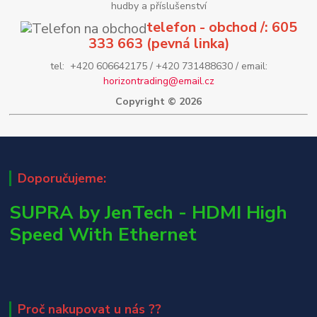
hudby a příslušenství
telefon - obchod /: 605
333 663 (pevná linka)
tel: +420 606642175 / +420 731488630 / email:
horizontrading@email.cz
Copyright © 2026
Doporučujeme:
SUPRA by JenTech - HDMI High
Speed With Ethernet
Proč nakupovat u nás ??