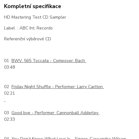
Kompletní specifikace
HD Mastering Test CD Sampler
Label : ABC Int. Records
Referenční výběrové CD
01
BWV. 565 Toccata -
Composer: Bach
03:48
02
Friday Night Shuffle -
Performer: Larry Carlton
02:21
03
Good bye -
Performer: Cannonball Adderley
02:33
04
You Don’t Know What Love Is -
Singer: Cassandra Wilson