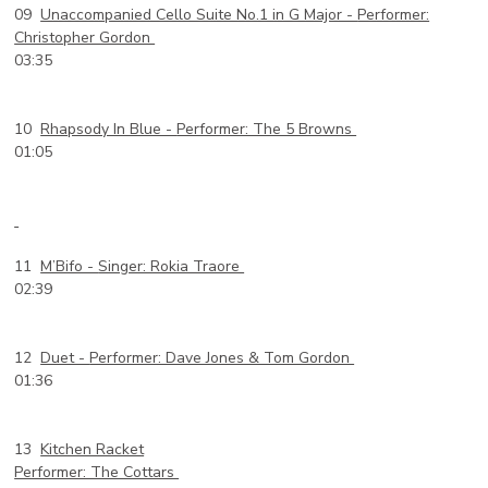
09
Unaccompanied Cello Suite No.1 in G Major -
Performer:
Christopher Gordon
03:35
10
Rhapsody In Blue -
Performer: The 5 Browns
01:05
11
M’Bifo -
Singer: Rokia Traore
02:39
12
Duet -
Performer: Dave Jones & Tom Gordon
01:36
13
Kitchen Racket
Performer: The Cottars