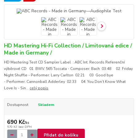
HD Mastering Hi-Fi Collection / Limitovaná edice /
Made in Germany /
HD Mastering Test CD Sampler Label : ABC Int. Records Referenční
výběrové CD 01 BWV. 565 Toccata - Composer: Bach 03:48 02 Friday
Night Shuffle - Performer: Larry Carlton 02:21 03 Good bye
- Performer: Cannonball Adderley 02:33 04 You Don’t Know What
Love Is - Sin...
celý popis
Dostupnost
Skladem
690 Kč
/
ks
570 Kč
bez DPH
Přidat do košíku