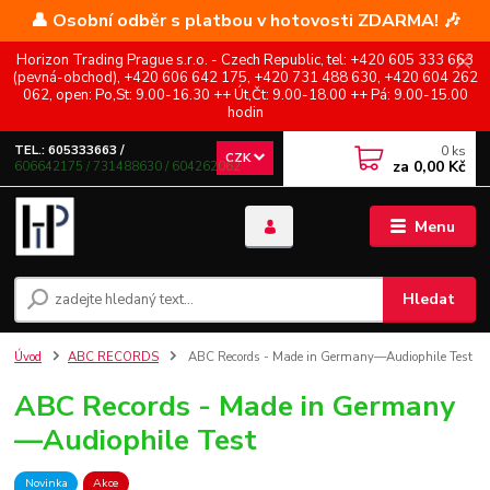
👤 Osobní odběr s platbou v hotovosti ZDARMA! 🎶
Horizon Trading Prague s.r.o. - Czech Republic, tel: +420 605 333 663
(pevná-obchod), +420 606 642 175, +420 731 488 630, +420 604 262
062, open: Po,St: 9.00-16.30 ++ Út,Čt: 9.00-18.00 ++ Pá: 9.00-15.00
hodin
0
ks
TEL.: 605333663 /
CZK
za
0,00 Kč
606642175 / 731488630 / 604262062
Menu
Hledat
Úvod
ABC RECORDS
ABC Records - Made in Germany—Audiophile Test
ABC Records - Made in Germany
—Audiophile Test
Novinka
Akce