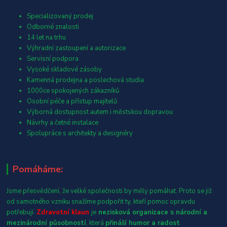
Specializovaný prodej
Odborné znalosti
14 let na trhu
Výhradní zastoupení a autorizace
Servisní podpora
Vysoké skladové zásoby
Kamenná prodejna a poslechová studia
1000ce spokojených zákazníků
Osobní péče a přístup majitelů
Výborná dostupnost autem i městskou dopravou
Návrhy a četné instalace
Spolupráce s architekty a designéry
Pomáháme:
Jsme přesvědčení, že velké společnosti by měly pomáhat. Proto se již
od samotného vzniku snažíme podpořit ty, kteří pomoc opravdu
potřebují.
Zdravotní klaun
je
nezisková organizace s národní a
mezinárodní působností
, která
přináší humor a radost