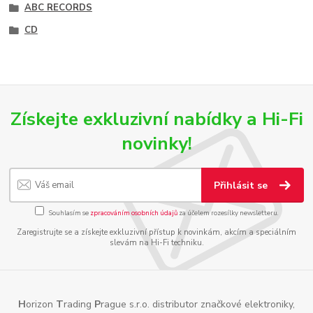
ABC RECORDS
CD
Získejte exkluzivní nabídky a Hi-Fi
novinky!
Přihlásit se
Souhlasím se
zpracováním osobních údajů
za účelem rozesílky newsletteru.
Zaregistrujte se a získejte exkluzivní přístup k novinkám, akcím a speciálním
slevám na Hi-Fi techniku.
H
orizon
T
rading
P
rague s.r.o. distributor značkové elektroniky,