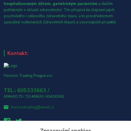
hospitalizovaným dětem, geriatrickým pacientům
a dalším
potřebným v oblasti zdravotnictví. Tím přispívá ke zlepšení jejich
psychického i celkového zdravotního stavu, a to prostřednictvím
speciálně vyškolených Zdravotních klaunů a souvisejících projektů.
Kontakt:
Horizon Trading Prague sro
TEL.: 605333663 /
606642175 / 731488630 / 604262062
horizontrading@email.cz
Zpracování cookies