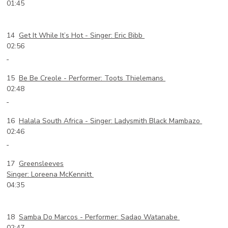
01:45
14
Get It While It’s Hot -
Singer: Eric Bibb
02:56
15
Be Be Creole -
Performer: Toots Thielemans
02:48
16
Halala South Africa -
Singer: Ladysmith Black Mambazo
02:46
17
Greensleeves
Singer: Loreena McKennitt
04:35
18
Samba Do Marcos -
Performer: Sadao Watanabe
02:47