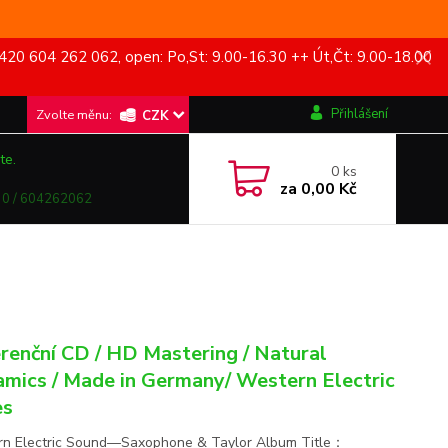
420 604 262 062, open: Po,St: 9.00-16.30 ++ Út,Čt: 9.00-18.00
Přihlášení
CZK
te.
0
ks
za
0,00 Kč
0 / 604262062
renční CD / HD Mastering / Natural
mics / Made in Germany/ Western Electric
es
n Electric Sound—Saxophone & Taylor Album Title：