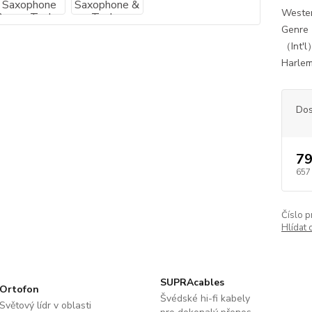
Weste
Genre：
（Int'l
Harlem
Dos
79
657
Číslo p
Hlídat 
SUPRAcables
Ortofon
Švédské hi-fi kabely
Světový lídr v oblasti