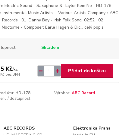
rn Electric Sound—Saxophone & Taylor Item No：HD-178
Instrumental Music Artists ：Various Artists Company：ABC
）Records 01 Danny Boy - Irish Folk Song 02:52 02
 Nocturne - Composer: Earle Hagen & Dic...
celý popis
tupnost
Skladem
5 Kč
/
ks
Přidat do košíku
 Kč
bez DPH
roduktu:
HD-178
Výrobce:
ABC Record
cenu / dostupnost
ABC RECORDS
Elektronika Praha