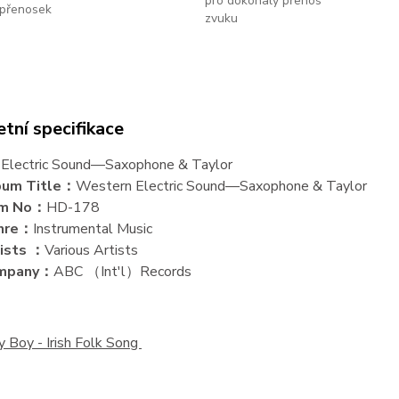
pro dokonalý přenos
přenosek
zvuku
tní specifikace
Electric Sound—Saxophone & Taylor
bum Title：
Western Electric Sound—Saxophone & Taylor
em No：
HD-178
nre：
Instrumental Music
ists ：
Various Artists
mpany：
ABC （Int'l）Records
y Boy -
Irish Folk Song