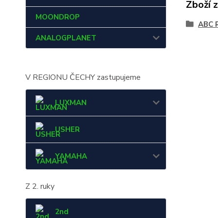
Zboží 
MOONDROP
ABC 
ANALOGPLANET
V REGIONU ČECHY zastupujeme
LUXMAN
USHER
YAMAHA
Z 2. ruky
2nd