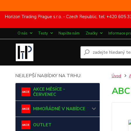
Horizon Trading Prague s.r.o. - Czech Republic, tel: +420 60
O nás
Testy
Napište nám
Značky
Informace pr
NEJLEPŠÍ NABÍDKY NA TRHU:
Úvod
ABC 
AKCE MĚSÍCE -
ČERVENEC
MIMOŘÁDNĚ V NABÍDCE
OUTLET