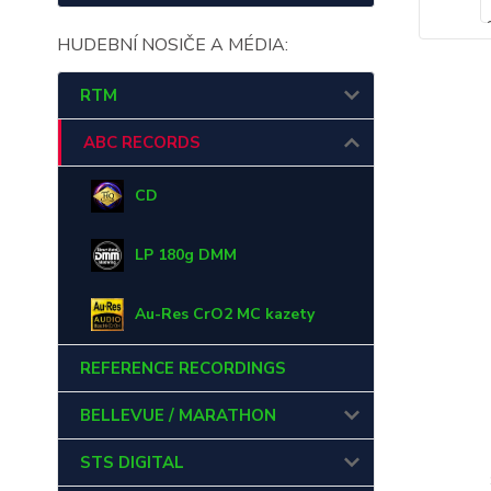
HUDEBNÍ NOSIČE A MÉDIA:
RTM
ABC RECORDS
CD
LP 180g DMM
Au-Res CrO2 MC kazety
REFERENCE RECORDINGS
BELLEVUE / MARATHON
STS DIGITAL