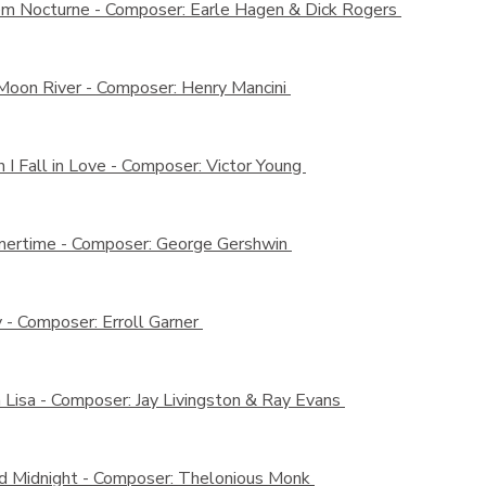
em Nocturne -
Composer: Earle Hagen & Dick Rogers
Moon River -
Composer: Henry Mancini
I Fall in Love -
Composer: Victor Young
ertime -
Composer: George Gershwin
y -
Composer: Erroll Garner
 Lisa -
Composer: Jay Livingston & Ray Evans
d Midnight -
Composer: Thelonious Monk