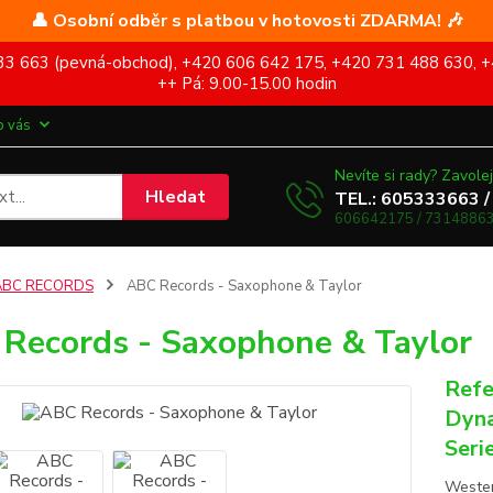
👤 Osobní odběr s platbou v hotovosti ZDARMA! 🎶
5 333 663 (pevná-obchod), +420 606 642 175, +420 731 488 630, +
++ Pá: 9.00-15.00 hodin
o vás
Nevíte si rady? Zavolej
Hledat
TEL.: 605333663 /
606642175 / 73148863
ABC RECORDS
ABC Records - Saxophone & Taylor
Records - Saxophone & Taylor
Refe
Dyna
Seri
Wester