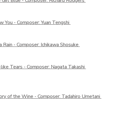
e Girl Blue -
Composer: Richard Rodgers
ow You -
Composer: Yuan Tengshi
a Rain -
Composer: Ichikawa Shosuke
-like Tears -
Composer: Nagata Takashi
ry of the Wine -
Composer: Tadahiro Umetani