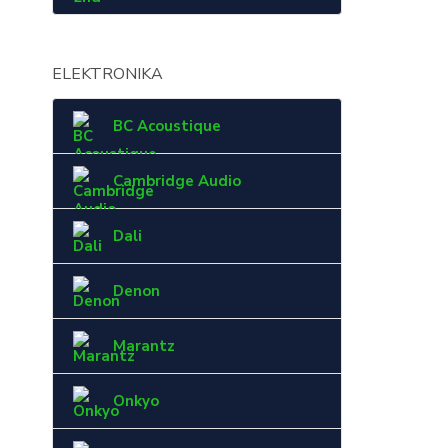
ELEKTRONIKA
BC Acoustique
Cambridge Audio
Dali
Denon
Marantz
Onkyo