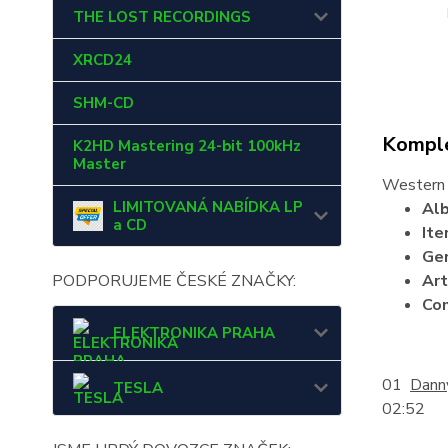
THE LOST RECORDINGS
XRCD24
SHM-CD
Komple
K2HD Mastering 24-bit 100kHz
Master
Western 
LIMITOVANÁ NABÍDKA LP
Al
a CD
It
Ge
PODPORUJEME ČESKÉ ZNAČKY:
Art
Co
ELEKTRONIKA PRAHA
01
Dann
TESLA
02:52