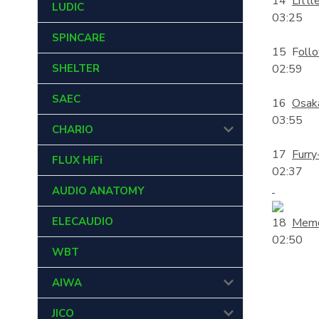
14
Littl
LUDIC
03:25
SPINCARE
15 F
oll
SHELTER
02:59
SAEC
16
Osak
03:55
CHARIO
17
Furry
FLUX HiFi
02:37
AUDIO ANATOMY
ELECAUDIO
18
Memo
02:50
WBT
AIWA
JICO