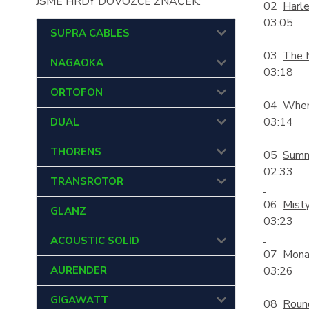
JSME HRDÝ DOVOZCE ZNAČEK:
02
Harl
03:05
SUPRA CABLES
03
The 
NAGAOKA
03:18
ORTOFON
04
When 
03:14
DUAL
THORENS
05
Summ
02:33
TRANSROTOR
06
Mist
GLANZ
03:23
ACOUSTIC SOLID
07
Mona
AURENDER
03:26
GIGAWATT
08
Roun