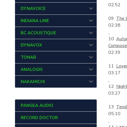
02:52
DYNAVOICE
09
The 
INDIANA LINE
02:38
BC ACOUSTIQUE
10
Autu
DYNAVOX
Compose
02:39
TONAR
11
Love
ANALOGIS
03:17
NAKAMICHI
12
Night
03:27
PANGEA AUDIO
13
Tend
05:10
RECORD DOCTOR