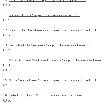
10
Tennessee Waltz -
Singer：Tennessee Ernie Ford
02:05
11
Sixteen Tons -
Singer：Tennessee Ernie Ford
04:48
12
Bringing In The Sheaves -
Singer：Tennessee Ernie Ford
01:58
13
Rainy Night In Georgia -
Singer：Tennessee Ernie Ford
04:41
14
What A Friend We Have In Jesus -
Singer：Tennessee Ernie
Ford
03:30
15
Since You’ve Been Gone -
Singer：Tennessee Ernie Ford
02:23
16
Holy, Holy, Holy -
Singer：Tennessee Ernie Ford
03:02