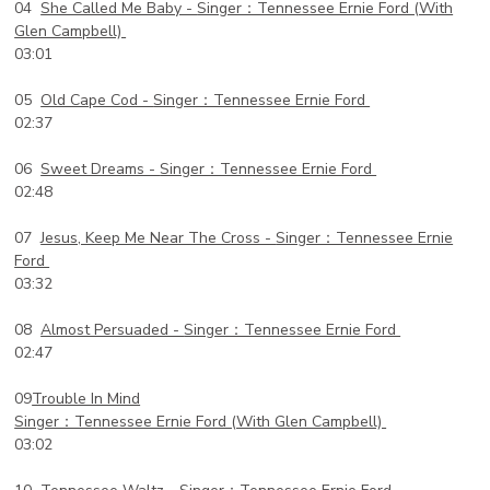
04
She Called Me Baby -
Singer：Tennessee Ernie Ford (With
Glen Campbell)
03:01
05
Old Cape Cod -
Singer：Tennessee Ernie Ford
02:37
06
Sweet Dreams -
Singer：Tennessee Ernie Ford
02:48
07
Jesus, Keep Me Near The Cross -
Singer：Tennessee Ernie
Ford
03:32
08
Almost Persuaded -
Singer：Tennessee Ernie Ford
02:47
09
Trouble In Mind
Singer：Tennessee Ernie Ford (With Glen Campbell)
03:02