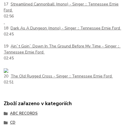
17
Streamlined Cannonball (mono) -
Singer：Tennessee Ernie
Ford
02:56
18
Dark As A Dungeon (mono) -
Singer：Tennessee Ernie Ford
02:45
19
Ain`t Goin` Down In The Ground Before My Time -
Singer：
Tennessee Ernie Ford
02:45
20
The Old Rugged Cross -
Singer：Tennessee Ernie Ford
02:51
Zboží zařazeno v kategoriích
ABC RECORDS
CD