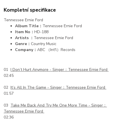
Kompletní specifikace
Tennessee Ernie Ford
Album Title：
Tennessee Ernie Ford
Item No：
HD-188
Artists ：
Tennessee Ernie Ford
Genre：
Country Music
Company：
ABC （Int'l）Records
01
I Don’t Hurt Anymore -
Singer：Tennessee Ernie Ford
02:45
02
It’s All In The Game -
Singer：Tennessee Ernie Ford
01:57
03
Take Me Back And Try Me One More Time -
Singer：
Tennessee Ernie Ford
02:36