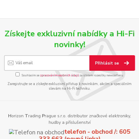
Získejte exkluzivní nabídky a Hi-Fi
novinky!
Přihlásit se
Souhlasím se
zpracováním osobních údajů
za účelem rozesílky newsletteru.
Zaregistrujte se a získejte exkluzivní přístup k novinkám, akcím a speciálním
slevám na Hi-Fi techniku.
H
orizon
T
rading
P
rague s.r.o. distributor značkové elektroniky,
hudby a příslušenství
telefon - obchod /: 605
333 663 (pevná linka)