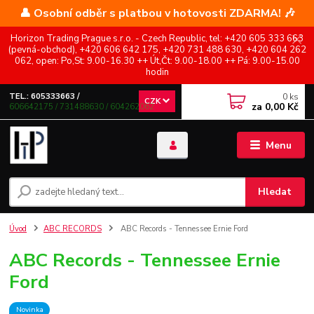
👤 Osobní odběr s platbou v hotovosti ZDARMA! 🎶
Horizon Trading Prague s.r.o. - Czech Republic, tel: +420 605 333 663
(pevná-obchod), +420 606 642 175, +420 731 488 630, +420 604 262
062, open: Po,St: 9.00-16.30 ++ Út,Čt: 9.00-18.00 ++ Pá: 9.00-15.00
hodin
0
ks
TEL.: 605333663 /
CZK
za
0,00 Kč
606642175 / 731488630 / 604262062
Menu
Hledat
Úvod
ABC RECORDS
ABC Records - Tennessee Ernie Ford
ABC Records - Tennessee Ernie
Ford
Novinka