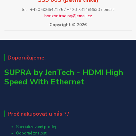
tel: +420 606642175 / +420 731488630 / email:
horizontrading@email.cz
Copyright © 2026
Doporučujeme:
SUPRA by JenTech - HDMI High
Speed With Ethernet
Proč nakupovat u nás ??
Specializovaný prodej
Odborné znalosti