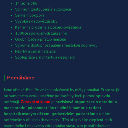
14 let na trhu
Výhradní zastoupení a autorizace
Servisní podpora
Vysoké skladové zásoby
Kamenná prodejna a poslechová studia
1000ce spokojených zákazníků
Osobní péče a přístup majitelů
Výborná dostupnost autem i městskou dopravou
Návrhy a četné instalace
Spolupráce s architekty a designéry
Pomáháme:
Jsme přesvědčení, že velké společnosti by měly pomáhat. Proto se již
od samotného vzniku snažíme podpořit ty, kteří pomoc opravdu
potřebují.
Zdravotní klaun
je
nezisková organizace s národní a
mezinárodní působností
, která
přináší humor a radost
hospitalizovaným dětem, geriatrickým pacientům
a dalším
potřebným v oblasti zdravotnictví. Tím přispívá ke zlepšení jejich
psychického i celkového zdravotního stavu, a to prostřednictvím