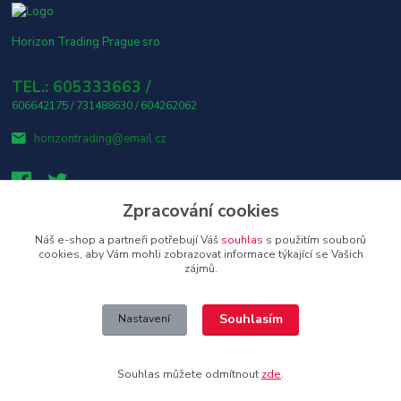
Horizon Trading Prague sro
TEL.: 605333663 /
606642175 / 731488630 / 604262062
horizontrading@email.cz
Zpracování cookies
Náš e-shop a partneři potřebují Váš
souhlas
s použitím souborů
👤 Osobní odběr s platbou v hotovosti ZDARMA! 🎶
cookies, aby Vám mohli zobrazovat informace týkající se Vašich
zájmů.
Upravit sběr cookies.
Souhlasím
Nastavení
Copyright © 2026 Horizon Trading Prague s.r.o. distributor značkové
elektroniky a příslušenství
Souhlas můžete odmítnout
zde
.