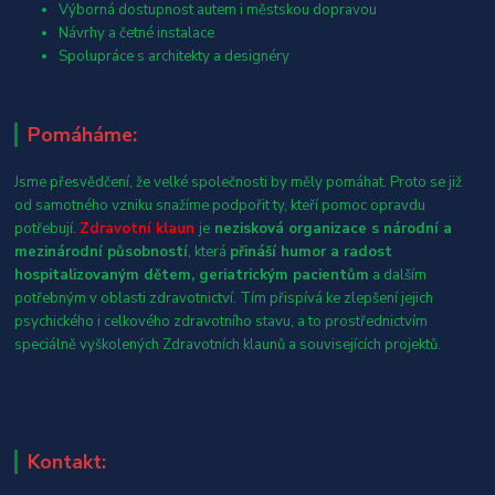
Výborná dostupnost autem i městskou dopravou
Návrhy a četné instalace
Spolupráce s architekty a designéry
Pomáháme:
Jsme přesvědčení, že velké společnosti by měly pomáhat. Proto se již
od samotného vzniku snažíme podpořit ty, kteří pomoc opravdu
potřebují.
Zdravotní klaun
je
nezisková organizace s národní a
mezinárodní působností
, která
přináší humor a radost
hospitalizovaným dětem, geriatrickým pacientům
a dalším
potřebným v oblasti zdravotnictví. Tím přispívá ke zlepšení jejich
psychického i celkového zdravotního stavu, a to prostřednictvím
speciálně vyškolených Zdravotních klaunů a souvisejících projektů.
Kontakt: