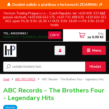
👤 Osobní odběr s platbou v hotovosti ZDARMA! 🎶
Horizon Trading Prague s.r.o. - Czech Republic, tel: +420 605 333 663
(pevná-obchod), +420 606 642 175, +420 731 488 630, +420 604 262
062, open: Po,St: 9.00-16.30 ++ Út,Čt: 9.00-18.00 ++ Pá: 9.00-15.00
hodin
0
ks
TEL.: 605333663 /
CZK
za
0,00 Kč
606642175 / 731488630 / 604262062
Menu
Hledat
Úvod
ABC RECORDS
ABC Records - The Brothers Four - Legendary Hits
ABC Records - The Brothers Four
- Legendary Hits
Novinka