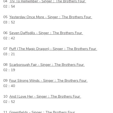
04
Try To Remember -
Singer：The Brothers Four
02：54
05
Yesterday Once More -
Singer：The Brothers Four
03：52
06
Seven Daffodils -
Singer：The Brothers Four
02：42
07
Puff (The Magic Dragon) -
Singer：The Brothers Four
03：21
08
Scarborough Fair -
Singer：The Brothers Four
02：19
09
Four Strong Winds -
Singer：The Brothers Four
02：40
10
And I Love Her -
Singer：The Brothers Four
02：52
11
Greenfields -
Singer：The Brothers Four