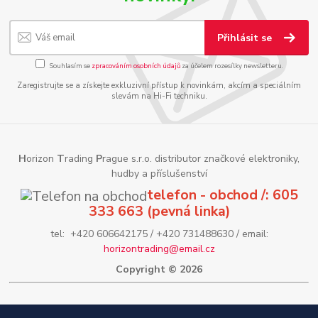
Přihlásit se
Souhlasím se
zpracováním osobních údajů
za účelem rozesílky newsletteru.
Zaregistrujte se a získejte exkluzivní přístup k novinkám, akcím a speciálním
slevám na Hi-Fi techniku.
H
orizon
T
rading
P
rague s.r.o. distributor značkové elektroniky,
hudby a příslušenství
telefon - obchod /: 605
333 663 (pevná linka)
tel: +420 606642175 / +420 731488630 / email:
horizontrading@email.cz
Copyright © 2026