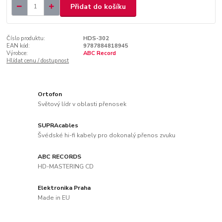
Přidat do košíku
Číslo produktu:
HDS-302
EAN kód:
9787884818945
Výrobce:
ABC Record
Hlídat cenu / dostupnost
Ortofon
Světový lídr v oblasti přenosek
SUPRAcables
Švédské hi-fi kabely pro dokonalý přenos zvuku
ABC RECORDS
HD-MASTERING CD
Elektronika Praha
Made in EU