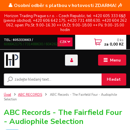
👤 Osobní odběr s platbou v hotovosti ZDARMA! 🎶
Horizon Trading Prague s.r.o. - Czech Republic, tel: +420 605 333 663
(pevná-obchod), +420 606 642 175, +420 731 488 630, +420 604 262
062, open: Po,St: 9.00-16.30 ++ Út,Čt: 9.00-18.00 ++ Pá: 9.00-15.00
hodin
0
ks
TEL.: 605333663 /
CZK
za
0,00 Kč
606642175 / 731488630 / 604262062
Menu
Hledat
Úvod
ABC RECORDS
ABC Records - The Fairfield Four - Audiophile
Selection
ABC Records - The Fairfield Four
- Audiophile Selection