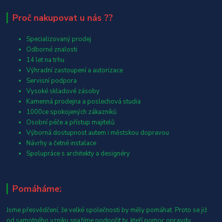
Proč nakupovat u nás ??
Specializovaný prodej
Odborné znalosti
14 let na trhu
Výhradní zastoupení a autorizace
Servisní podpora
Vysoké skladové zásoby
Kamenná prodejna a poslechová studia
1000ce spokojených zákazníků
Osobní péče a přístup majitelů
Výborná dostupnost autem i městskou dopravou
Návrhy a četné instalace
Spolupráce s architekty a designéry
Pomáháme:
Jsme přesvědčení, že velké společnosti by měly pomáhat. Proto se již
od samotného vzniku snažíme podpořit ty, kteří pomoc opravdu