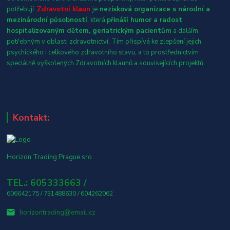
potřebují.
Zdravotní klaun
je
nezisková organizace s národní a
mezinárodní působností
, která
přináší humor a radost
hospitalizovaným dětem, geriatrickým pacientům
a dalším
potřebným v oblasti zdravotnictví. Tím přispívá ke zlepšení jejich
psychického i celkového zdravotního stavu, a to prostřednictvím
speciálně vyškolených Zdravotních klaunů a souvisejících projektů.
Kontakt:
Horizon Trading Prague sro
TEL.: 605333663 /
606642175 / 731488630 / 604262062
horizontrading@email.cz