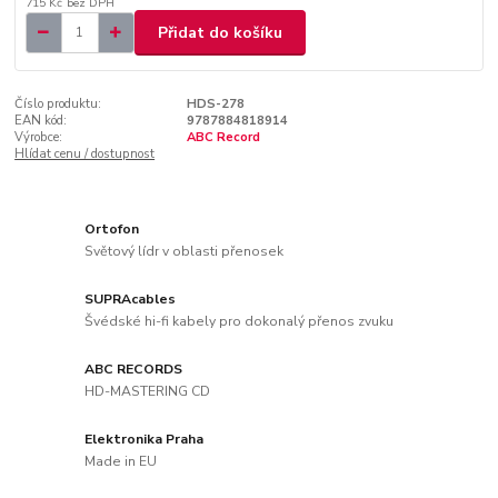
715 Kč
bez DPH
Přidat do košíku
Číslo produktu:
HDS-278
EAN kód:
9787884818914
Výrobce:
ABC Record
Hlídat cenu / dostupnost
Ortofon
Světový lídr v oblasti přenosek
SUPRAcables
Švédské hi-fi kabely pro dokonalý přenos zvuku
ABC RECORDS
HD-MASTERING CD
Elektronika Praha
Made in EU