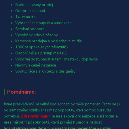
Specializovaný prodej
Odborné znalosti
14 let na trhu
Výhradní zastoupení a autorizace
Servisní podpora
Vysoké skladové zásoby
Kamenná prodejna a poslechová studia
1000ce spokojených zákazníků
Osobní péče a přístup majitelů
Výborná dostupnost autem i městskou dopravou
Návrhy a četné instalace
Spolupráce s architekty a designéry
Pomáháme:
Jsme přesvědčení, že velké společnosti by měly pomáhat. Proto se již
od samotného vzniku snažíme podpořit ty, kteří pomoc opravdu
potřebují.
Zdravotní klaun
je
nezisková organizace s národní a
mezinárodní působností
, která
přináší humor a radost
hospitalizovaným dětem, geriatrickým pacientům
a dalším