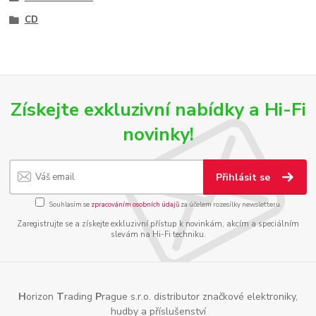
CD
Získejte exkluzivní nabídky a Hi-Fi
novinky!
Přihlásit se
Souhlasím se
zpracováním osobních údajů
za účelem rozesílky newsletteru.
Zaregistrujte se a získejte exkluzivní přístup k novinkám, akcím a speciálním
slevám na Hi-Fi techniku.
H
orizon
T
rading
P
rague s.r.o. distributor značkové elektroniky,
hudby a příslušenství