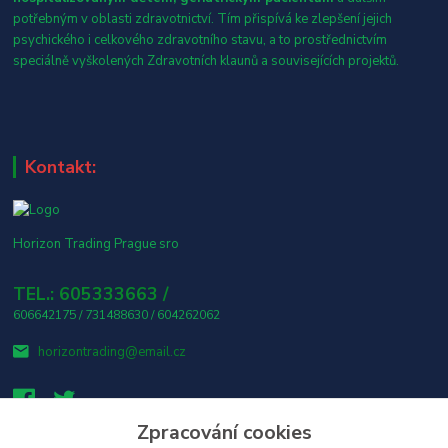
potřebným v oblasti zdravotnictví. Tím přispívá ke zlepšení jejich
psychického i celkového zdravotního stavu, a to prostřednictvím
speciálně vyškolených Zdravotních klaunů a souvisejících projektů.
Kontakt:
Horizon Trading Prague sro
TEL.: 605333663 /
606642175 / 731488630 / 604262062
horizontrading@email.cz
Zpracování cookies