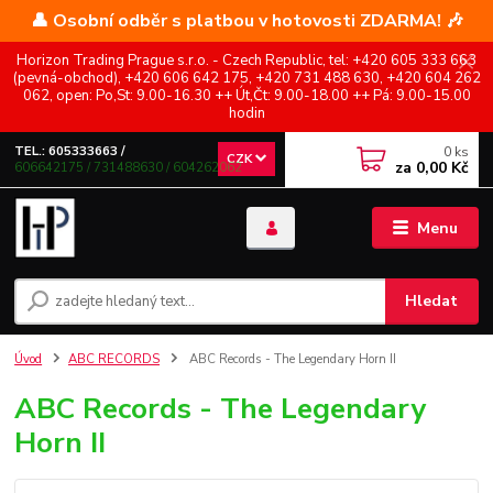
👤 Osobní odběr s platbou v hotovosti ZDARMA! 🎶
Horizon Trading Prague s.r.o. - Czech Republic, tel: +420 605 333 663
(pevná-obchod), +420 606 642 175, +420 731 488 630, +420 604 262
062, open: Po,St: 9.00-16.30 ++ Út,Čt: 9.00-18.00 ++ Pá: 9.00-15.00
hodin
0
ks
TEL.: 605333663 /
CZK
za
0,00 Kč
606642175 / 731488630 / 604262062
Menu
Hledat
Úvod
ABC RECORDS
ABC Records - The Legendary Horn II
ABC Records - The Legendary
Horn II