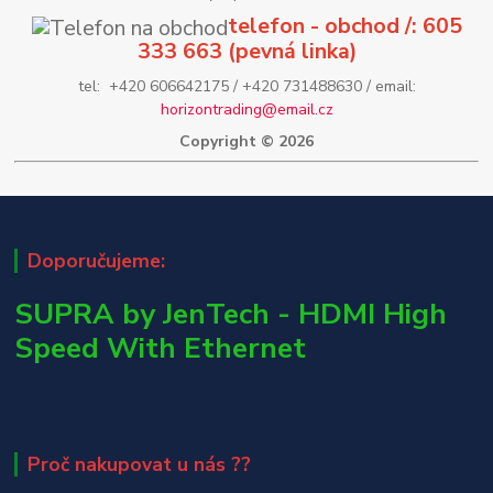
telefon - obchod /: 605
333 663 (pevná linka)
tel: +420 606642175 / +420 731488630 / email:
horizontrading@email.cz
Copyright © 2026
Doporučujeme:
SUPRA by JenTech - HDMI High
Speed With Ethernet
Proč nakupovat u nás ??