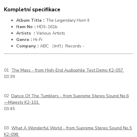
Kompletní specifikace
Album Title：
The Legendary Horn II
Item No：
HDS-161b
Artists ：
Various Artists
Genre：
Hi-Fi
Company：
ABC （Int'l）Records -
01
The Mass -
from High-End Audiophile Test Demo K2-057
03:39
02
Dance Of The Tumblers -
from Supreme Stereo Sound No.6
—Majesty K2-101
03:45
03
What A Wonderful World -
from Supreme Stereo Sound No.5
K2-098