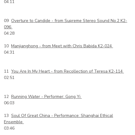
04:11
09
Overture to Candide -
from Supreme Stereo Sound No.2 K2-
096
04:28
10
Manjianghong -
from Meet with Chris Babida K2-024
04:31
11
You Are In My Heart -
from Recollection of Teresa K2-114
02:51
12
Running Water -
Performer: Gong Yi
06:03
13
Soul Of Great China -
Performance: Shanghai Ethical
Ensemble
03:46