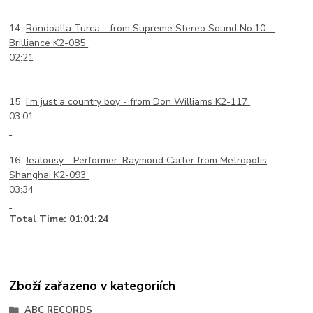
14
Rondoalla Turca -
from Supreme Stereo Sound No.10—
Brilliance K2-085
02:21
15
I’m just a country boy -
from Don Williams K2-117
03:01
16
Jealousy -
Performer: Raymond Carter from Metropolis
Shanghai K2-093
03:34
Total Time: 01:01:24
Zboží zařazeno v kategoriích
ABC RECORDS