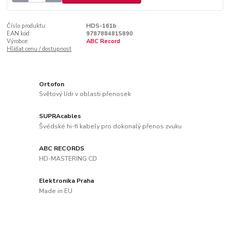
Číslo produktu:
HDS-161b
EAN kód:
9787884815890
Výrobce:
ABC Record
Hlídat cenu / dostupnost
Ortofon
Světový lídr v oblasti přenosek
SUPRAcables
Švédské hi-fi kabely pro dokonalý přenos zvuku
ABC RECORDS
HD-MASTERING CD
Elektronika Praha
Made in EU