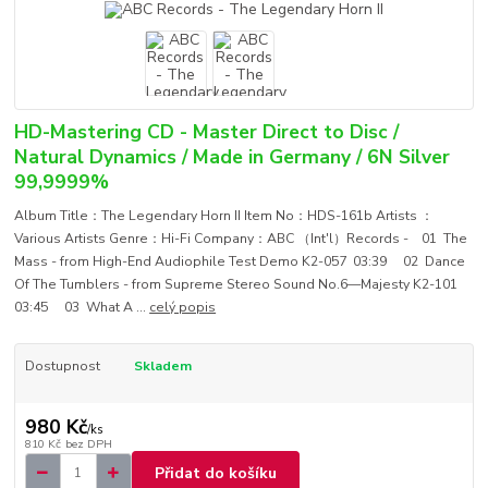
HD-Mastering CD - Master Direct to Disc /
Natural Dynamics / Made in Germany / 6N Silver
99,9999%
Album Title：The Legendary Horn II Item No：HDS-161b Artists ：
Various Artists Genre：Hi-Fi Company：ABC （Int'l）Records - 01 The
Mass - from High-End Audiophile Test Demo K2-057 03:39 02 Dance
Of The Tumblers - from Supreme Stereo Sound No.6—Majesty K2-101
03:45 03 What A ...
celý popis
Dostupnost
Skladem
980 Kč
/
ks
810 Kč
bez DPH
Přidat do košíku