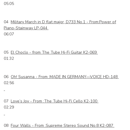
05:05
04
Military March in D flat major, D733 No.1 -
From:Power of
Piano-Stainway LP-044
06:07
05
El Choclo -
from The Tube Hi-Fi Guitar K2-069
01:32
06
Oh! Susanna -
From :MADE IN GERMANY—VOICE HD-148
02:56
07
Love’s Joy -
From :The Tube Hi-Fi Cello K2-100
02:29
08
Four Walls -
From :Supreme Stereo Sound No.8 K2-087