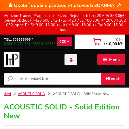
👤 Osobní odběr s platbou v hotovosti ZDARMA! 🎶
Horizon Trading Prague s.r.o. - Czech Republic, tel: +420 605 333 663
(pevná-obchod), +420 606 642 175, +420 731 488 630, +420 604 262
062, open: Po,St: 9.00-16.30 ++ Út,Čt: 9.00-18.00 ++ Pá: 9.00-15.00
hodin
0
ks
TEL.: 605333663 /
CZK
za
0,00 Kč
606642175 / 731488630 / 604262062
Menu
Hledat
Úvod
ACOUSTIC SOLID
ACOUSTIC SOLID - Solid Edition New
ACOUSTIC SOLID - Solid Edition
New