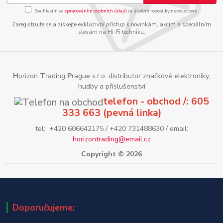
Souhlasím se
zpracováním osobních údajů
za účelem rozesílky newsletteru.
Zaregistrujte se a získejte exkluzivní přístup k novinkám, akcím a speciálním
slevám na Hi-Fi techniku.
H
orizon
T
rading
P
rague s.r.o. distributor značkové elektroniky,
hudby a příslušenství
telefon - obchod /: 605
333 663 (pevná linka)
tel: +420 606642175 / +420 731488630 / email:
horizontrading@email.cz
Copyright © 2026
Doporučujeme: