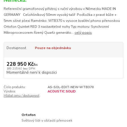
Německu.
Referenční gramofonový přístroj s ruční výrobou v Německu MADE IN
GERMANY Celohliníkový 50mm vysoký talíř Podložka z pravé kůže +
5mm silné plexi Raménko: WTB370 s vysoce kvalitní phono přenoskou
Ortofon Quintet RED 3 nastavitelné nohy Typ motoru: Synchronní
Mikroprocesorem řízený Quartz generáto...
celý popis
Dostupnost
Pouze na objednávku
228 950 Kč
/
ks
189 215 Kč
bez DPH
Momentálně není k dispozici
Číslo produktu:
AS-SOL-EDIT-NEW-WTB370
Výrobce:
ACOUSTIC SOLID
Hlídat cenu / dostupnost
Ortofon
Světový lídr v oblasti přenosek