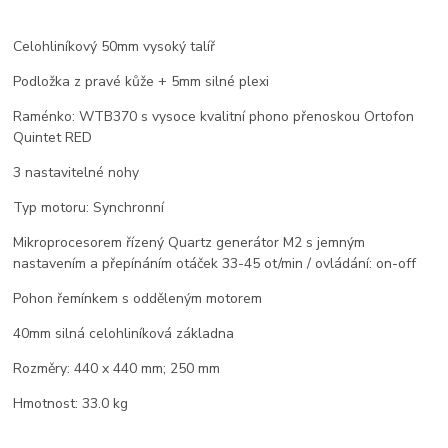
Celohliníkový 50mm vysoký talíř
Podložka z pravé kůže + 5mm silné plexi
Raménko: WTB370 s vysoce kvalitní phono přenoskou Ortofon
Quintet RED
3 nastavitelné nohy
Typ motoru: Synchronní
Mikroprocesorem řízený Quartz generátor M2 s jemným
nastavením a přepínáním otáček 33-45 ot/min / ovládání: on-off
Pohon řemínkem s odděleným motorem
40mm silná celohliníková základna
Rozměry: 440 x 440 mm; 250 mm
Hmotnost: 33.0 kg