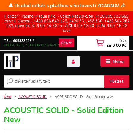
👤 Osobní odběr s platbou v hotovosti ZDARMA! 🎶
Horizon Trading Prague s.r.o. - Czech Republic, tel: +420 605 333 663
(pevná-obchod), +420 606 642 175, +420 731 488 630, +420 604 262
062, open: Po,St: 9.00-16.30 ++ Út,Čt: 9.00-18.00 ++ Pá: 9.00-15.00
hodin
0
ks
TEL.: 605333663 /
CZK
za
0,00 Kč
606642175 / 731488630 / 604262062
Menu
Hledat
Úvod
ACOUSTIC SOLID
ACOUSTIC SOLID - Solid Edition New
ACOUSTIC SOLID - Solid Edition
New