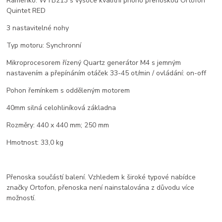
Raménko: WTB213 s vysoce kvalitní phono přenoskou Ortofon
Quintet RED
3 nastavitelné nohy
Typ motoru: Synchronní
Mikroprocesorem řízený Quartz generátor M4 s jemným
nastavením a přepínáním otáček 33-45 ot/min / ovládání: on-off
Pohon řemínkem s odděleným motorem
40mm silná celohliníková základna
Rozměry: 440 x 440 mm; 250 mm
Hmotnost: 33,0 kg
Přenoska součástí balení. Vzhledem k široké typové nabídce
značky Ortofon, přenoska není nainstalována z důvodu více
možností.