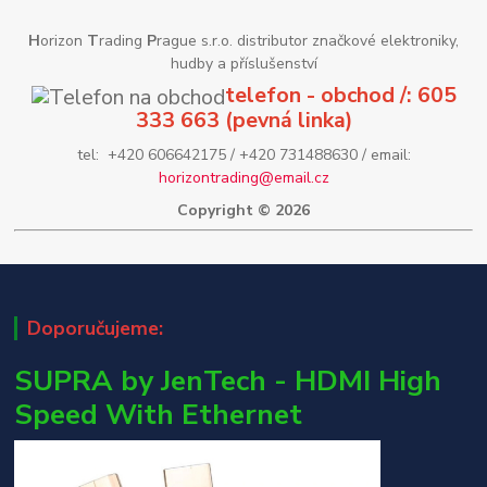
H
orizon
T
rading
P
rague s.r.o. distributor značkové elektroniky,
hudby a příslušenství
telefon - obchod /: 605
333 663 (pevná linka)
tel: +420 606642175 / +420 731488630 / email:
horizontrading@email.cz
Copyright © 2026
Doporučujeme:
SUPRA by JenTech - HDMI High
Speed With Ethernet