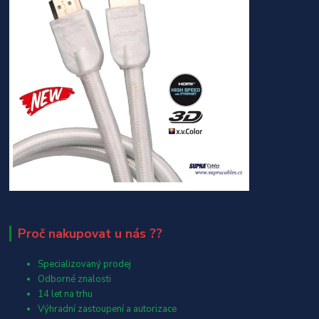
Proč nakupovat u nás ??
Specializovaný prodej
Odborné znalosti
14 let na trhu
Výhradní zastoupení a autorizace