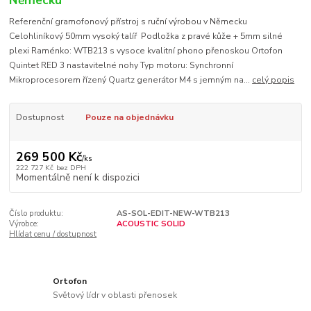
Německu
Referenční gramofonový přístroj s ruční výrobou v Německu
Celohliníkový 50mm vysoký talíř Podložka z pravé kůže + 5mm silné
plexi Raménko: WTB213 s vysoce kvalitní phono přenoskou Ortofon
Quintet RED 3 nastavitelné nohy Typ motoru: Synchronní
Mikroprocesorem řízený Quartz generátor M4 s jemným na...
celý popis
Dostupnost
Pouze na objednávku
269 500 Kč
/
ks
222 727 Kč
bez DPH
Momentálně není k dispozici
Číslo produktu:
AS-SOL-EDIT-NEW-WTB213
Výrobce:
ACOUSTIC SOLID
Hlídat cenu / dostupnost
Ortofon
Světový lídr v oblasti přenosek