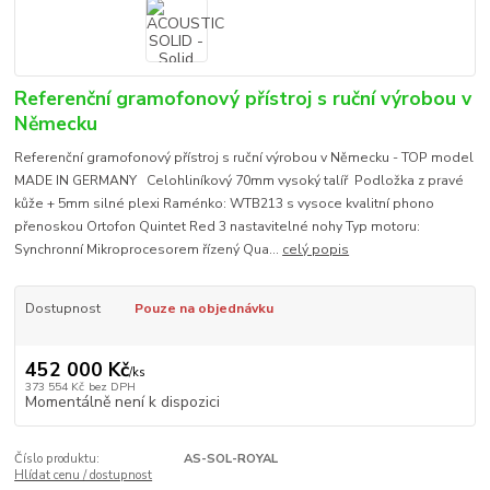
Referenční gramofonový přístroj s ruční výrobou v
Německu
Referenční gramofonový přístroj s ruční výrobou v Německu - TOP model
MADE IN GERMANY Celohliníkový 70mm vysoký talíř Podložka z pravé
kůže + 5mm silné plexi Raménko: WTB213 s vysoce kvalitní phono
přenoskou Ortofon Quintet Red 3 nastavitelné nohy Typ motoru:
Synchronní Mikroprocesorem řízený Qua...
celý popis
Dostupnost
Pouze na objednávku
452 000 Kč
/
ks
373 554 Kč
bez DPH
Momentálně není k dispozici
Číslo produktu:
AS-SOL-ROYAL
Hlídat cenu / dostupnost