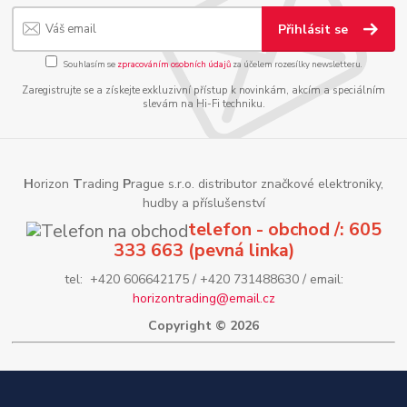
Přihlásit se
Souhlasím se
zpracováním osobních údajů
za účelem rozesílky newsletteru.
Zaregistrujte se a získejte exkluzivní přístup k novinkám, akcím a speciálním
slevám na Hi-Fi techniku.
H
orizon
T
rading
P
rague s.r.o. distributor značkové elektroniky,
hudby a příslušenství
telefon - obchod /: 605
333 663 (pevná linka)
tel: +420 606642175 / +420 731488630 / email:
horizontrading@email.cz
Copyright © 2026