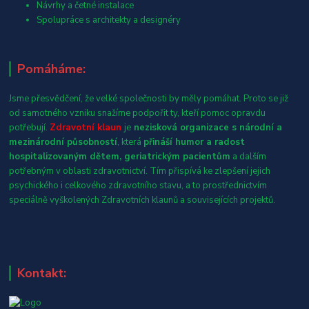
Návrhy a četné instalace
Spolupráce s architekty a designéry
Pomáháme:
Jsme přesvědčení, že velké společnosti by měly pomáhat. Proto se již
od samotného vzniku snažíme podpořit ty, kteří pomoc opravdu
potřebují.
Zdravotní klaun
je
nezisková organizace s národní a
mezinárodní působností
, která
přináší humor a radost
hospitalizovaným dětem, geriatrickým pacientům
a dalším
potřebným v oblasti zdravotnictví. Tím přispívá ke zlepšení jejich
psychického i celkového zdravotního stavu, a to prostřednictvím
speciálně vyškolených Zdravotních klaunů a souvisejících projektů.
Kontakt: