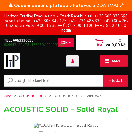
👤 Osobní odběr s platbou v hotovosti ZDARMA! 🎶
Horizon Trading Prague s.r.o. - Czech Republic, tel: +420 605 333 663
(pevná-obchod), +420 606 642 175, +420 731 488 630, +420 604 262
062, open: Po,St: 9.00-16.30 ++ Út,Čt: 9.00-18.00 ++ Pá: 9.00-15.00
hodin
0
ks
TEL.: 605333663 /
CZK
za
0,00 Kč
606642175 / 731488630 / 604262062
Menu
Hledat
Úvod
ACOUSTIC SOLID
ACOUSTIC SOLID - Solid Royal
ACOUSTIC SOLID - Solid Royal