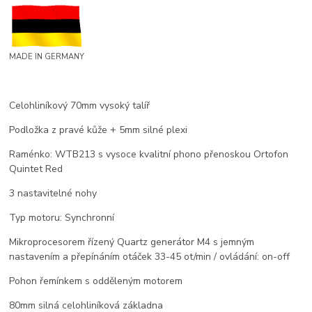
MADE IN GERMANY
Celohliníkový 70mm vysoký talíř
Podložka z pravé kůže + 5mm silné plexi
Raménko: WTB213 s vysoce kvalitní phono přenoskou Ortofon
Quintet Red
3 nastavitelné nohy
Typ motoru: Synchronní
Mikroprocesorem řízený Quartz generátor M4 s jemným
nastavením a přepínáním otáček 33-45 ot/min / ovládání: on-off
Pohon řemínkem s odděleným motorem
80mm silná celohliníková základna