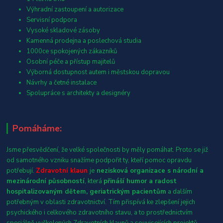
Výhradní zastoupení a autorizace
Servisní podpora
Vysoké skladové zásoby
Kamenná prodejna a poslechová studia
1000ce spokojených zákazníků
Osobní péče a přístup majitelů
Výborná dostupnost autem i městskou dopravou
Návrhy a četné instalace
Spolupráce s architekty a designéry
Pomáháme:
Jsme přesvědčení, že velké společnosti by měly pomáhat. Proto se již
od samotného vzniku snažíme podpořit ty, kteří pomoc opravdu
potřebují.
Zdravotní klaun
je
nezisková organizace s národní a
mezinárodní působností
, která
přináší humor a radost
hospitalizovaným dětem, geriatrickým pacientům
a dalším
potřebným v oblasti zdravotnictví. Tím přispívá ke zlepšení jejich
psychického i celkového zdravotního stavu, a to prostřednictvím
speciálně vyškolených Zdravotních klaunů a souvisejících projektů.