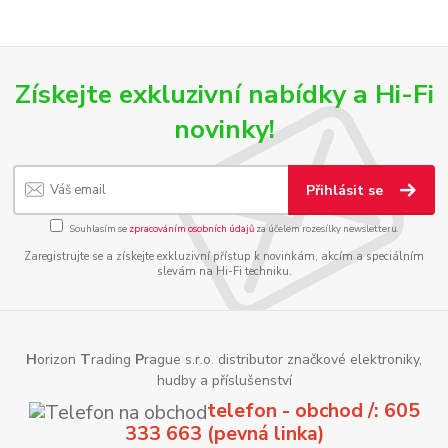
Získejte exkluzivní nabídky a Hi-Fi
novinky!
Přihlásit se
Souhlasím se
zpracováním osobních údajů
za účelem rozesílky newsletteru.
Zaregistrujte se a získejte exkluzivní přístup k novinkám, akcím a speciálním
slevám na Hi-Fi techniku.
H
orizon
T
rading
P
rague s.r.o. distributor značkové elektroniky,
hudby a příslušenství
telefon - obchod /: 605
333 663 (pevná linka)