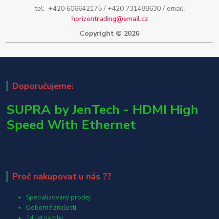
tel: +420 606642175 / +420 731488630 / email:
horizontrading@email.cz
Copyright © 2026
Doporučujeme:
SUPRA by JenTech - HDMI High
Speed With Ethernet
Proč nakupovat u nás ??
Specializovaný prodej
Odborné znalosti
14 let na trhu