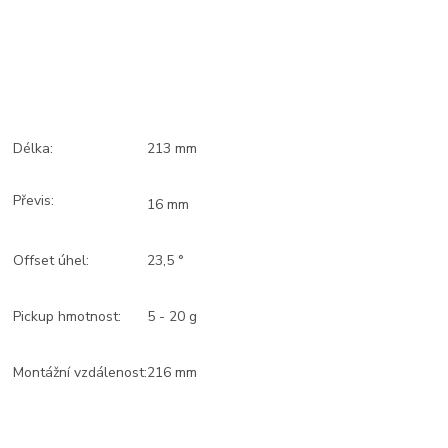
Délka:
213 mm
Převis:
16 mm
Offset úhel:
23,5 °
Pickup hmotnost:
5 - 20 g
Montážní vzdálenost:
216 mm