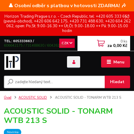
👤 Osobní odběr s platbou v hotovosti ZDARMA! 🎶
Horizon Trading Prague s.r.o. - Czech Republic, tel: +420 605 333 663
(pevná-obchod), +420 606 642 175, +420 731 488 630, +420 604 262
062, open: Po,St: 9.00-16.30 ++ Út,Čt: 9.00-18.00 ++ Pá: 9.00-15.00
hodin
0
ks
TEL.: 605333663 /
CZK
za
0,00 Kč
606642175 / 731488630 / 604262062
Menu
Hledat
Úvod
ACOUSTIC SOLID
ACOUSTIC SOLID - TONARM WTB 213 S
ACOUSTIC SOLID - TONARM
WTB 213 S
Novinka