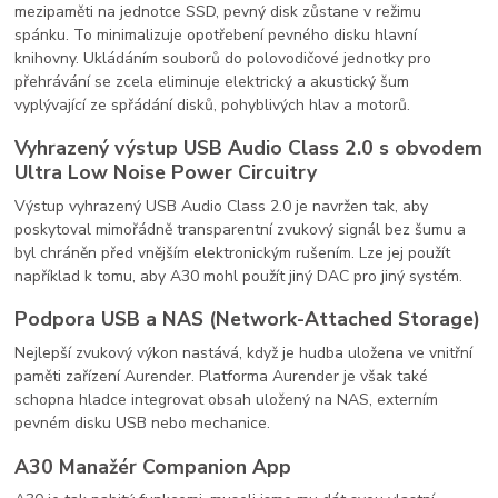
mezipaměti na jednotce SSD, pevný disk zůstane v režimu
spánku. To minimalizuje opotřebení pevného disku hlavní
knihovny. Ukládáním souborů do polovodičové jednotky pro
přehrávání se zcela eliminuje elektrický a akustický šum
vyplývající ze spřádání disků, pohyblivých hlav a motorů.
Vyhrazený výstup USB Audio Class 2.0 s obvodem
Ultra Low Noise Power Circuitry
Výstup vyhrazený USB Audio Class 2.0 je navržen tak, aby
poskytoval mimořádně transparentní zvukový signál bez šumu a
byl chráněn před vnějším elektronickým rušením. Lze jej použít
například k tomu, aby A30 mohl použít jiný DAC pro jiný systém.
Podpora USB a NAS (Network-Attached Storage)
Nejlepší zvukový výkon nastává, když je hudba uložena ve vnitřní
paměti zařízení Aurender. Platforma Aurender je však také
schopna hladce integrovat obsah uložený na NAS, externím
pevném disku USB nebo mechanice.
A30 Manažér Companion App