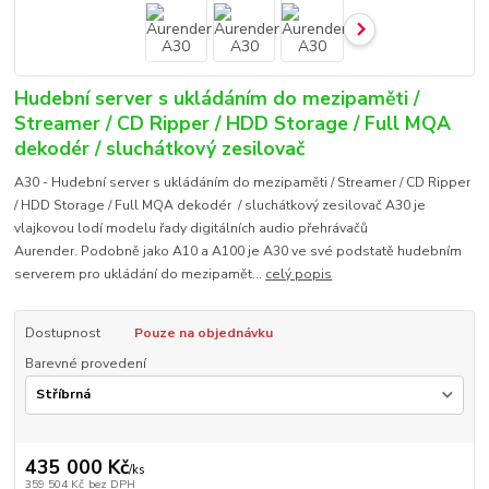
Hudební server s ukládáním do mezipaměti /
Streamer / CD Ripper / HDD Storage / Full MQA
dekodér / sluchátkový zesilovač
A30 - Hudební server s ukládáním do mezipaměti / Streamer / CD Ripper
/ HDD Storage / Full MQA dekodér / sluchátkový zesilovač A30 je
vlajkovou lodí modelu řady digitálních audio přehrávačů
Aurender. Podobně jako A10 a A100 je A30 ve své podstatě hudebním
serverem pro ukládání do mezipamět...
celý popis
Dostupnost
Pouze na objednávku
Barevné provedení
435 000 Kč
/
ks
359 504 Kč
bez DPH