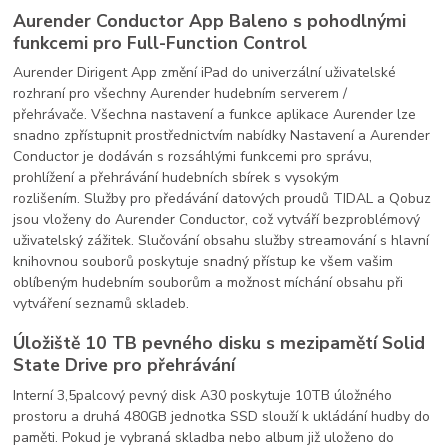
Aurender Conductor App Baleno s pohodlnými
funkcemi pro Full-Function Control
Aurender Dirigent App změní iPad do univerzální uživatelské
rozhraní pro všechny Aurender hudebním serverem /
přehrávače. Všechna nastavení a funkce aplikace Aurender lze
snadno zpřístupnit prostřednictvím nabídky Nastavení a Aurender
Conductor je dodáván s rozsáhlými funkcemi pro správu,
prohlížení a přehrávání hudebních sbírek s vysokým
rozlišením. Služby pro předávání datových proudů TIDAL a Qobuz
jsou vloženy do Aurender Conductor, což vytváří bezproblémový
uživatelský zážitek. Slučování obsahu služby streamování s hlavní
knihovnou souborů poskytuje snadný přístup ke všem vašim
oblíbeným hudebním souborům a možnost míchání obsahu při
vytváření seznamů skladeb.
Úložiště 10 TB pevného disku s mezipamětí Solid
State Drive pro přehrávání
Interní 3,5palcový pevný disk A30 poskytuje 10TB úložného
prostoru a druhá 480GB jednotka SSD slouží k ukládání hudby do
paměti. Pokud je vybraná skladba nebo album již uloženo do