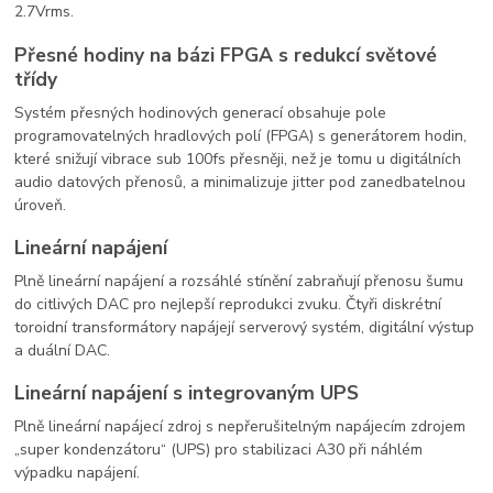
2.7Vrms.
Přesné hodiny na bázi FPGA s redukcí světové
třídy
Systém přesných hodinových generací obsahuje pole
programovatelných hradlových polí (FPGA) s generátorem hodin,
které snižují vibrace sub 100fs přesněji, než je tomu u digitálních
audio datových přenosů, a minimalizuje jitter pod zanedbatelnou
úroveň.
Lineární napájení
Plně lineární napájení a rozsáhlé stínění zabraňují přenosu šumu
do citlivých DAC pro nejlepší reprodukci zvuku. Čtyři diskrétní
toroidní transformátory napájejí serverový systém, digitální výstup
a duální DAC.
Lineární napájení s integrovaným UPS
Plně lineární napájecí zdroj s nepřerušitelným napájecím zdrojem
„super kondenzátoru“ (UPS) pro stabilizaci A30 při náhlém
výpadku napájení.