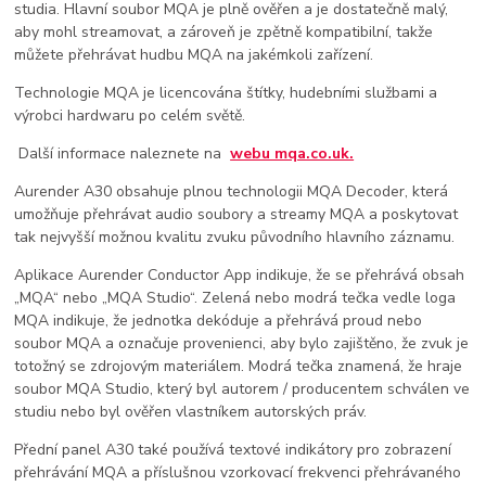
studia. Hlavní soubor MQA je plně ověřen a je dostatečně malý,
aby mohl streamovat, a zároveň je zpětně kompatibilní, takže
můžete přehrávat hudbu MQA na jakémkoli zařízení.
Technologie MQA je licencována štítky, hudebními službami a
výrobci hardwaru po celém světě.
Další informace
naleznete na
webu mqa.co.uk.
Aurender A30 obsahuje plnou technologii MQA Decoder, která
umožňuje přehrávat audio soubory a streamy MQA a poskytovat
tak nejvyšší možnou kvalitu zvuku původního hlavního záznamu.
Aplikace Aurender Conductor App indikuje, že se přehrává obsah
„MQA“ nebo „MQA Studio“. Zelená nebo modrá tečka vedle loga
MQA indikuje, že jednotka dekóduje a přehrává proud nebo
soubor MQA a označuje provenienci, aby bylo zajištěno, že zvuk je
totožný se zdrojovým materiálem. Modrá tečka znamená, že hraje
soubor MQA Studio, který byl autorem / producentem schválen ve
studiu nebo byl ověřen vlastníkem autorských práv.
Přední panel A30 také používá textové indikátory pro zobrazení
přehrávání MQA a příslušnou vzorkovací frekvenci přehrávaného