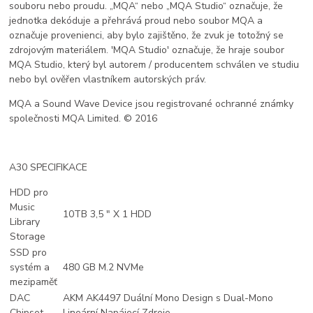
souboru nebo proudu. „MQA“ nebo „MQA Studio“ označuje, že
jednotka dekóduje a přehrává proud nebo soubor MQA a
označuje provenienci, aby bylo zajištěno, že zvuk je totožný se
zdrojovým materiálem. 'MQA Studio' označuje, že hraje soubor
MQA Studio, který byl autorem / producentem schválen ve studiu
nebo byl ověřen vlastníkem autorských práv.
MQA a Sound Wave Device jsou registrované ochranné známky
společnosti MQA Limited. © 2016
A30 SPECIFIKACE
HDD pro
Music
10TB 3,5 ″ X 1 HDD
Library
Storage
SSD pro
systém a
480 GB M.2 NVMe
mezipaměť
DAC
AKM AK4497 Duální Mono Design s Dual-Mono
Chipset
Lineární Napájecí Zdroje