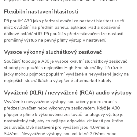
Flexibilní nastavení hlasitosti
Při použití A30 jako předzesilovače lze nastavit hlasitost ze tří
míst; ovládání na předním panelu, aplikace iPad a dodávané
dálkové ovládání IR. Při použití s ​​předzesilovačem lze nastavit
proměnný výstup na pevný přímý výstup v nastavení.
Vysoce výkonný sluchátkový zesilovač
Součástí topologie A30 je vysoce kvalitní sluchátkový zesilovač
vhodný pro použití s ​​nejlepšími High-End sluchátky. Tři různé
jacky mohou pojmout populární vyvážené a nevyvážené jacky na
nejlepších sluchátkách a vylepšené aftermarket kabely.
Vyvážené (XLR) / nevyvážené (RCA) audio výstupy
Vyvážené i nevyvážené výstupy jsou určeny pro rozhraní s
předzesilovačem nebo výkonovým zesilovačem. Když je A30
připojeno přímo k výkonovému zesilovači, analogový výstup je
nastavitelný tak, aby co nejlépe odpovídal citlivosti použitého
zesilovače. Dvě nastavení pro vyvážení jsou 4.0Vrms a
5.4Vrms. Nevyvážené výstupy jsou volitelné 2,0Vrms nebo