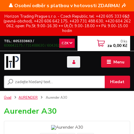
👤 Osobní odběr s platbou v hotovosti ZDARMA! 🎶
Horizon Trading Prague s.r.o. - Czech Republic, tel: +420 605 333 663
(pevná-obchod), +420 606 642 175, +420 731 488 630, +420 604 262
062, open: Po,St: 9.00-16.30 ++ Út,Čt: 9.00-18.00 ++ Pá: 9.00-15.00
hodin
0
ks
TEL.: 605333663 /
CZK
za
0,00 Kč
606642175 / 731488630 / 604262062
Menu
Hledat
Úvod
AURENDER
Aurender A30
Aurender A30