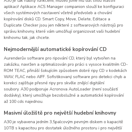
A30 je tak nabitý funkcemi, museli jsme mu dát svou vlastní
aplikaci! Aplikace ACS Manager companion slouží ke konfiguraci
všech systémových nastavení včetně předvoleb a chování
kopírování disků CD. Smart Copy, Move, Delete, Editace a
Duplicate Checker jsou jen některé z softwarových nástrojů pro
správu knihovny, které vám umožňují organizovat vaši hudební
knihovnu tak, jak chcete.
Nejmodernější automatické kopírování CD
Aurenderův software pro ripování CD, který byl vytvořen na
zakázku, navržen a optimalizován pro práci s vysoce kvalitním CD-
ROM TEAC, přináší šokujícím způsobem dobré ripy CD v kodekách
WAV, FLAC nebo AIFF. Sofistikovaný software pro detekci chyb a
korekci zajišťuje přesné ripy pro skvěle znějící digitální
soubory. A30 podporuje Acronova AutoLoader (není součástí
dodávky), který umožňuje bezobslužné a automatické kopírování
až 100 cds najednou.
Masivní úložiště pro největší hudební knihovny
A30 je vybavena jedním 3,5palcovým pevným diskem o kapacitě
10TB s kapacitou pro dostatek úložného prostoru i pro největší