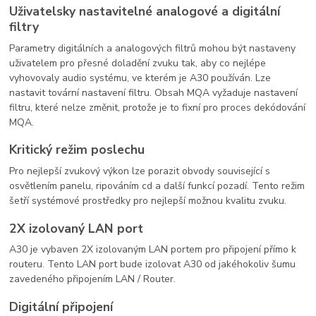
Uživatelsky nastavitelné analogové a digitální
filtry
Parametry digitálních a analogových filtrů mohou být nastaveny
uživatelem pro přesné doladění zvuku tak, aby co nejlépe
vyhovovaly audio systému, ve kterém je A30 používán. Lze
nastavit tovární nastavení filtru. Obsah MQA vyžaduje nastavení
filtru, které nelze změnit, protože je to fixní pro proces dekódování
MQA.
Kritický režim poslechu
Pro nejlepší zvukový výkon lze porazit obvody související s
osvětlením panelu, ripováním cd a další funkcí pozadí. Tento režim
šetří systémové prostředky pro nejlepší možnou kvalitu zvuku.
2X izolovaný LAN port
A30 je vybaven 2X izolovaným LAN portem pro připojení přímo k
routeru. Tento LAN port bude izolovat A30 od jakéhokoliv šumu
zavedeného připojením LAN / Router.
Digitální připojení