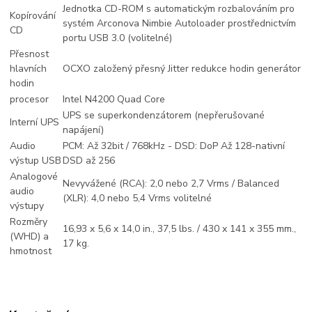
Jednotka CD-ROM s automatickým rozbalováním pro
Kopírování
systém Arconova Nimbie Autoloader prostřednictvím
CD
portu USB 3.0 (volitelné)
Přesnost
hlavních
OCXO založený přesný Jitter redukce hodin generátor
hodin
procesor
Intel N4200 Quad Core
UPS se superkondenzátorem (nepřerušované
Interní UPS
napájení)
Audio
PCM: Až 32bit / 768kHz - DSD: DoP Až 128-nativní
výstup USB
DSD až 256
Analogové
Nevyvážené (RCA): 2,0 nebo 2,7 Vrms / Balanced
audio
(XLR): 4,0 nebo 5,4 Vrms volitelné
výstupy
Rozměry
16,93 x 5,6 x 14,0 in., 37,5 lbs. / 430 x 141 x 355 mm.,
(WHD) a
17 kg.
hmotnost