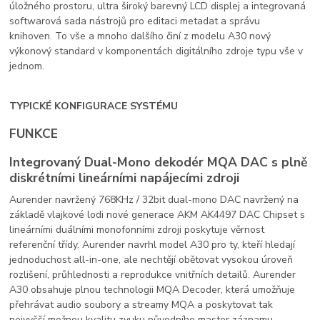
úložného prostoru, ultra široký barevný LCD displej a integrovaná
softwarová sada nástrojů pro editaci metadat a správu
knihoven. To vše a mnoho dalšího činí z modelu A30 nový
výkonový standard v komponentách digitálního zdroje typu vše v
jednom.
TYPICKÉ KONFIGURACE SYSTÉMU
FUNKCE
Integrovaný Dual-Mono dekodér MQA DAC s plně
diskrétními lineárními napájecími zdroji
Aurender navržený
768KHz / 32bit dual-mono DAC navržený na
základě vlajkové lodi nové generace AKM AK4497 DAC Chipset s
lineárními duálními monofonními zdroji poskytuje věrnost
referenční třídy. Aurender navrhl model A30 pro ty, kteří hledají
jednoduchost all-in-one, ale nechtějí obětovat vysokou úroveň
rozlišení, průhlednosti a reprodukce vnitřních detailů. Aurender
A30 obsahuje plnou technologii MQA Decoder, která umožňuje
přehrávat audio soubory a streamy MQA a poskytovat tak
nejvyšší možnou kvalitu zvuku původního master záznamu.