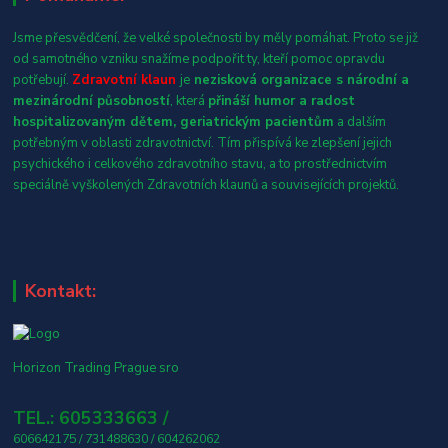
Jsme přesvědčení, že velké společnosti by měly pomáhat. Proto se již
od samotného vzniku snažíme podpořit ty, kteří pomoc opravdu
potřebují.
Zdravotní klaun
je
nezisková organizace s národní a
mezinárodní působností
, která
přináší humor a radost
hospitalizovaným dětem, geriatrickým pacientům
a dalším
potřebným v oblasti zdravotnictví. Tím přispívá ke zlepšení jejich
psychického i celkového zdravotního stavu, a to prostřednictvím
speciálně vyškolených Zdravotních klaunů a souvisejících projektů.
Kontakt:
Horizon Trading Prague sro
TEL.: 605333663 /
606642175 / 731488630 / 604262062