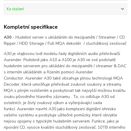
Ke stažení
Kompletní specifikace
A30
- Hudební server s ukládáním do mezipaměti / Streamer / CD
Ripper / HDD Storage / Full MQA dekodér / sluchátkový zesilovač
A30 je vlajkovou lodí modelu řady digitálních audio přehrávačů
Aurender. Podobně jako A10 a A100 je A30 ve své podstatě
hudebním serverem pro ukládání do mezipaměti / streamer & DAC
s interním ukládáním a řízením pomocí Aurender
Conductor. Aurender A30 také obsahuje plnou technologii MQA
Decoder, která umožňuje přehrávat zvukové soubory a streamy
MQA s plným rozlišením a poskytovat tak nejvyšší možnou kvalitu
zvuku původního hlavního záznamu
.
To, co odlišuje A30 od
ostatních, je čistý zvukový výkon a vyčerpávající sada
funkcí. Aurender navrhl A30 jako komplexní digitální ohnisko
vašeho systému a poskytuje užitečné pomůcky, které obvykle
nejsou spojeny s typickým hudebním serverem. Funkce, jako je
ripování CD, vysoce kvalitní sluchátkový zesilovač, 10TB interního