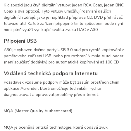
K dispozici jsou čtyři digitální vstupy: jeden RCA Coax, jeden BNC
Coax a dva optické. Tyto vstupy umožňují rozhraní dalších
digitálních zdrojů, jako je například přeprava CD, DVD přehrávač,
televize atd. Každé zařízení připojené tímto způsobem bude nyní
moci plně využít vynikající kvalitu zvuku DAC v A30.
Připojení USB
A30 je vybaven dvěma porty USB 3.0 buď pro rychlé kopírování z
paměťového zařízení USB, nebo pro rozhraní Nimbie AutoLoader
(není součástí dodávky) pro automatické kopírování až 100 CD.
Vzdálená technická podpora Internetu
Požadavek vzdálené podpory může být zaslán prostřednictvím
aplikace Aurender, která umožňuje technikům rychle
diagnostikovat a opravovat problémy přes internet.
MQA (Master Quality Authenticated)
MQA je oceněná britská technologie, která dodává zvuk