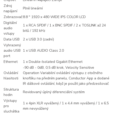
Zdroj
Plně lineární
napájení
Zobrazovač
8.8 ″ 1920 x 480 WIDE IPS COLOR LCD
Digitální
1 x RCA SPDIF / 1 x BNC SPDIF / 2 x TOSLINK až 24
audio
bitů / 192 kHz
vstupy
Data USB
2 x USB 3.0 (zadní)
Vyhrazený
audio USB
1 x USB AUDIO Class 2.0
port
Ethernet
1 x Double-Isolated Gigabit Ethernet
-90 dB - 0dB, 0,5 dB krok, Velocity Sensitive
Ovládání
Operation Variabilní ovládání výstupu z otočného
hlasitosti
knoflíku na předním panelu, Conductor App a dodané
IR dálkové ovládání, když je použit jako předzesilovač
Struktura
Revidovaný úplný diferenciální systém
hodin
Výstupy
1 x 4pin XLR vyvážený / 1 x 4,4 mm vyvážený / 1 x 6,5
pro
mm nevyvážený
sluchátka