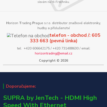
slevám na Hi-Fi techniku.
H
orizon
T
rading
P
rague s.r.o. distributor značkové elektroniky,
hudby a příslušenství
telefon - obchod /: 605
333 663 (pevná linka)
tel: +420 606642175 / +420 731488630 / email:
horizontrading@email.cz
Copyright © 2026
Doporučujeme:
SUPRA by JenTech - HDMI High
Speed With Ethernet