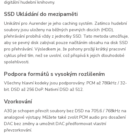
digitální hudební knihovny.
SSD Ukládání do mezipaměti
Unikátní pro Aurender je jeho caching systém. Zatímco hudební
soubory jsou uloženy na běžných pevných discích (HDD),
přehrávání probíhá vždy z jednotky SSD. Tato metoda umožňuje,
aby se pevný disk zabýval pouze načítáním obsahu na disk SSD
pro přehrávání. Výsledkem je, že pohony prožijí krátký pracovní
cyklus před tím, než se uvolní, což přispívá k jejich dlouhodobé
spolehlivosti.
Podpora formátů s vysokým rozlišením
Všechny hlavní kodeky jsou podporovány: PCM až 786kHz / 32-
bit. DSD až 256 DoP. Nativní DSD až 512.
Vzorkování
A30 je schopen převzít soubory bez DSD na 705,6 / 768kHz na
analogové výstupy. Můžete také zvolit PCM audio pro dosažení
DAC bez změny a umožnit DAC předformovat vlastní
převzorkování.