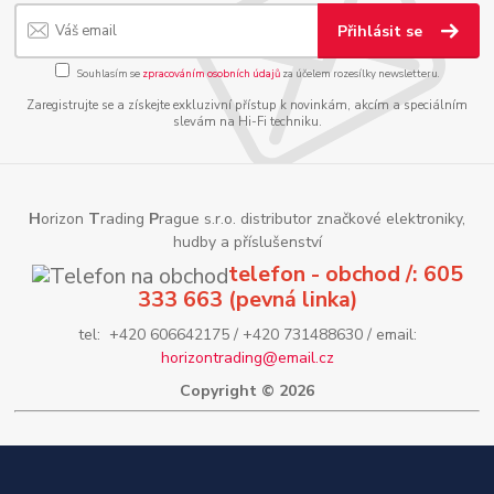
Přihlásit se
Souhlasím se
zpracováním osobních údajů
za účelem rozesílky newsletteru.
Zaregistrujte se a získejte exkluzivní přístup k novinkám, akcím a speciálním
slevám na Hi-Fi techniku.
H
orizon
T
rading
P
rague s.r.o. distributor značkové elektroniky,
hudby a příslušenství
telefon - obchod /: 605
333 663 (pevná linka)
tel: +420 606642175 / +420 731488630 / email:
horizontrading@email.cz
Copyright © 2026