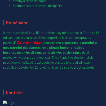
Návrhy a četné instalace
Spolupráce s architekty a designéry
Pomáháme:
Jsme přesvědčení, že velké společnosti by měly pomáhat. Proto se již
od samotného vzniku snažíme podpořit ty, kteří pomoc opravdu
potřebují.
Zdravotní klaun
je
nezisková organizace s národní a
mezinárodní působností
, která
přináší humor a radost
hospitalizovaným dětem, geriatrickým pacientům
a dalším
potřebným v oblasti zdravotnictví. Tím přispívá ke zlepšení jejich
psychického i celkového zdravotního stavu, a to prostřednictvím
speciálně vyškolených Zdravotních klaunů a souvisejících projektů.
Kontakt: