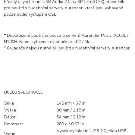
Přesný asynchronní USB Audio 2.0 na SPDIF (COAX) převodník
pro použití s ​​hudebními servery Aurender, které jsou vybavené
pouze audio výstupem USB.
*
Doporučené použití je pouze u serverů Aurender Music. X100L /
N100H. Neposkytujeme ovladače pro PC / Mac.
*
Ovladače nejsou nutné při použití s ​​hudebními servery Aurender.
UC100 SPECIFIKACE
Šířka
145 mm / 5,7 in
Výška
30 mm / 1,18 in
Délka
54 mm / 2,12 in
Hmotnost
280 g / 0,62 lb
Vysokorychlostní USB 2.0, třída USB
Vstup