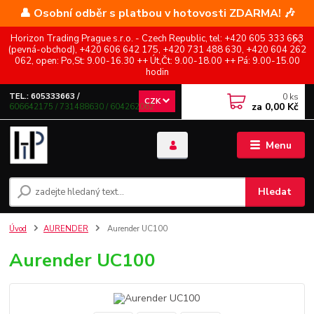
👤 Osobní odběr s platbou v hotovosti ZDARMA! 🎶
Horizon Trading Prague s.r.o. - Czech Republic, tel: +420 605 333 663
(pevná-obchod), +420 606 642 175, +420 731 488 630, +420 604 262
062, open: Po,St: 9.00-16.30 ++ Út,Čt: 9.00-18.00 ++ Pá: 9.00-15.00
hodin
0
ks
TEL.: 605333663 /
CZK
za
0,00 Kč
606642175 / 731488630 / 604262062
Menu
Hledat
Úvod
AURENDER
Aurender UC100
Aurender UC100