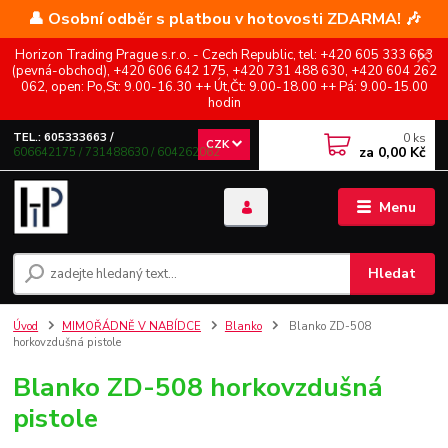
👤 Osobní odběr s platbou v hotovosti ZDARMA! 🎶
Horizon Trading Prague s.r.o. - Czech Republic, tel: +420 605 333 663
(pevná-obchod), +420 606 642 175, +420 731 488 630, +420 604 262
062, open: Po,St: 9.00-16.30 ++ Út,Čt: 9.00-18.00 ++ Pá: 9.00-15.00
hodin
0
ks
TEL.: 605333663 /
CZK
za
0,00 Kč
606642175 / 731488630 / 604262062
Menu
Hledat
Úvod
MIMOŘÁDNĚ V NABÍDCE
Blanko
Blanko ZD-508
horkovzdušná pistole
Blanko ZD-508 horkovzdušná
pistole