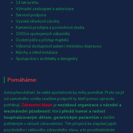
14 let na trhu
Výhradní zastoupení a autorizace
Servisní podpora
Vysoké skladové zásoby
Kamenná prodejna a poslechová studia
1000ce spokojených zákazníků
Osobní péče a přístup majitelů
Výborná dostupnost autem i městskou dopravou
Návrhy a četné instalace
Spolupráce s architekty a designéry
Pomáháme:
Jsme přesvědčení, že velké společnosti by měly pomáhat. Proto se již
od samotného vzniku snažíme podpořit ty, kteří pomoc opravdu
potřebují.
Zdravotní klaun
je
nezisková organizace s národní a
mezinárodní působností
, která
přináší humor a radost
hospitalizovaným dětem, geriatrickým pacientům
a dalším
potřebným v oblasti zdravotnictví. Tím přispívá ke zlepšení jejich
psychického i celkového zdravotního stavu, a to prostřednictvím