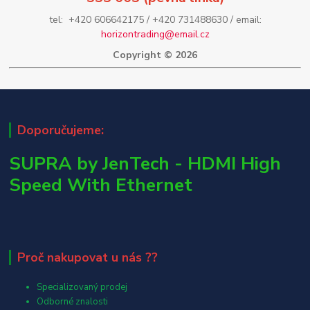
tel: +420 606642175 / +420 731488630 / email:
horizontrading@email.cz
Copyright © 2026
Doporučujeme:
SUPRA by JenTech - HDMI High
Speed With Ethernet
Proč nakupovat u nás ??
Specializovaný prodej
Odborné znalosti