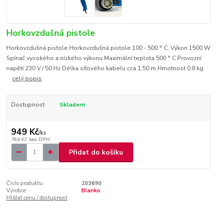
Horkovzdušná pistole
Horkovzdušná pistole Horkovzdušná pistole 100 - 500 ° C, Výkon 1500 W
Spínač vysokého a nízkého výkonu Maximální teplota 500 ° C Provozní
napětí 230 V / 50 Hz Délka síťového kabelu cca 1,50 m Hmotnost 0,8 kg
celý popis
Dostupnost
Skladem
949 Kč
/
ks
784 Kč
bez DPH
Přidat do košíku
Číslo produktu:
203690
Výrobce:
Blanko
Hlídat cenu / dostupnost