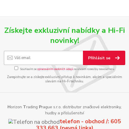
Získejte exkluzivní nabídky a Hi-Fi
novinky!
Přihlásit se
Souhlasím se
zpracováním osobních údajů
za účelem rozesílky newsletteru.
Zaregistrujte se a získejte exkluzivní přístup k novinkám, akcím a speciálním
slevám na Hi-Fi techniku.
H
orizon
T
rading
P
rague s.r.o. distributor značkové elektroniky,
hudby a příslušenství
telefon - obchod /: 605
333 663 (pevná linka)