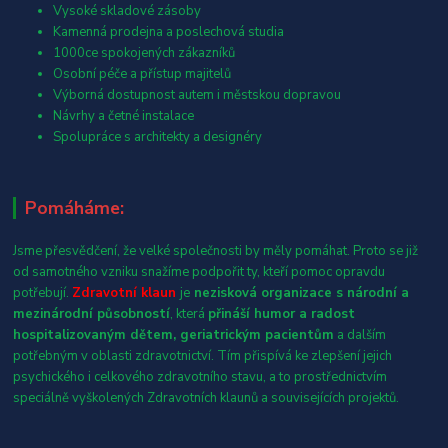
Vysoké skladové zásoby
Kamenná prodejna a poslechová studia
1000ce spokojených zákazníků
Osobní péče a přístup majitelů
Výborná dostupnost autem i městskou dopravou
Návrhy a četné instalace
Spolupráce s architekty a designéry
Pomáháme:
Jsme přesvědčení, že velké společnosti by měly pomáhat. Proto se již
od samotného vzniku snažíme podpořit ty, kteří pomoc opravdu
potřebují.
Zdravotní klaun
je
nezisková organizace s národní a
mezinárodní působností
, která
přináší humor a radost
hospitalizovaným dětem, geriatrickým pacientům
a dalším
potřebným v oblasti zdravotnictví. Tím přispívá ke zlepšení jejich
psychického i celkového zdravotního stavu, a to prostřednictvím
speciálně vyškolených Zdravotních klaunů a souvisejících projektů.