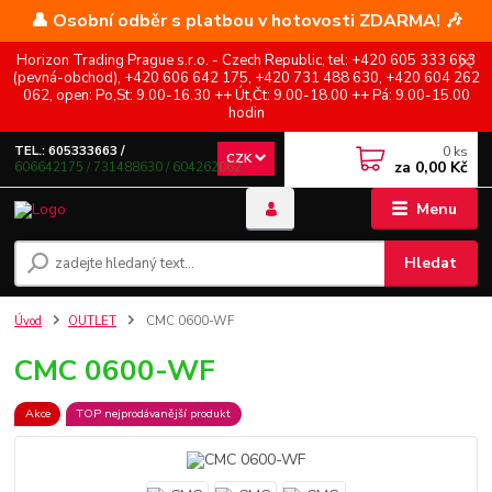
👤 Osobní odběr s platbou v hotovosti ZDARMA! 🎶
Horizon Trading Prague s.r.o. - Czech Republic, tel: +420 605 333 663
(pevná-obchod), +420 606 642 175, +420 731 488 630, +420 604 262
062, open: Po,St: 9.00-16.30 ++ Út,Čt: 9.00-18.00 ++ Pá: 9.00-15.00
hodin
0
ks
TEL.: 605333663 /
CZK
za
0,00 Kč
606642175 / 731488630 / 604262062
Menu
Hledat
Úvod
OUTLET
CMC 0600-WF
CMC 0600-WF
Akce
TOP nejprodávanější produkt