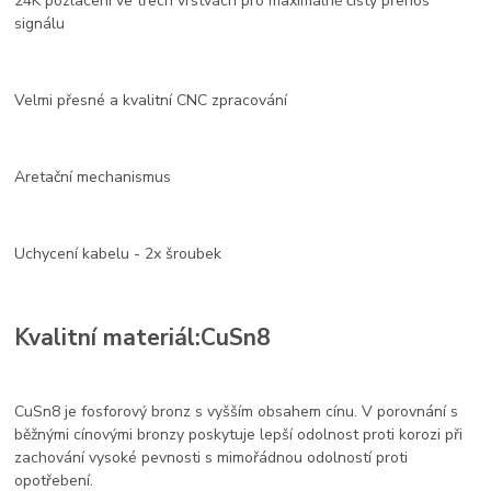
24K pozlacení ve třech vrstvách pro maximálně čistý přenos
signálu
Velmi přesné a kvalitní CNC zpracování
Aretační mechanismus
Uchycení kabelu - 2x šroubek
Kvalitní materiál:CuSn8
CuSn8 je fosforový bronz s vyšším obsahem cínu. V porovnání s
běžnými cínovými bronzy poskytuje lepší odolnost proti korozi při
zachování vysoké pevnosti s mimořádnou odolností proti
opotřebení.