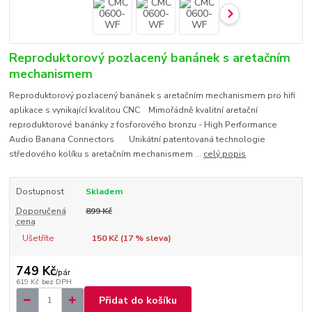
Reproduktorový pozlacený banánek s aretačním
mechanismem
Reproduktorový pozlacený banánek s aretačním mechanismem pro hifi
aplikace s vynikající kvalitou CNC Mimořádně kvalitní aretační
reproduktorové banánky z fosforového bronzu - High Performance
Audio Banana Connectors Unikátní patentovaná technologie
středového kolíku s aretačním mechanismem ...
celý popis
Dostupnost
Skladem
Doporučená
899 Kč
cena
Ušetříte
150 Kč (
17
% sleva)
749 Kč
/
pár
619 Kč
bez DPH
Přidat do košíku