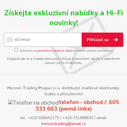
Získejte exkluzivní nabídky a Hi-Fi
novinky!
Přihlásit se
Souhlasím se
zpracováním osobních údajů
za účelem rozesílky newsletteru.
Zaregistrujte se a získejte exkluzivní přístup k novinkám, akcím a speciálním
slevám na Hi-Fi techniku.
H
orizon
T
rading
P
rague s.r.o. distributor značkové elektroniky,
hudby a příslušenství
telefon - obchod /: 605
333 663 (pevná linka)
tel: +420 606642175 / +420 731488630 / email:
horizontrading@email.cz