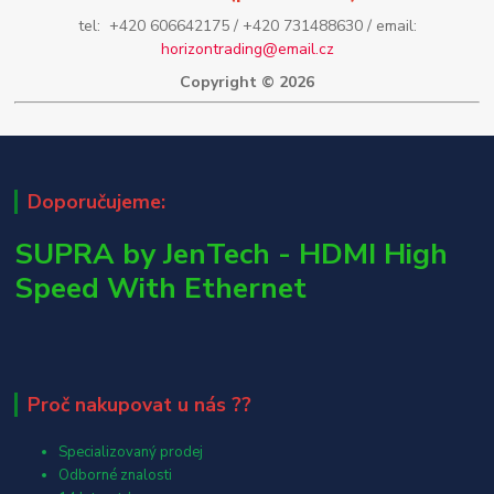
tel: +420 606642175 / +420 731488630 / email:
horizontrading@email.cz
Copyright © 2026
Doporučujeme:
SUPRA by JenTech - HDMI High
Speed With Ethernet
Proč nakupovat u nás ??
Specializovaný prodej
Odborné znalosti