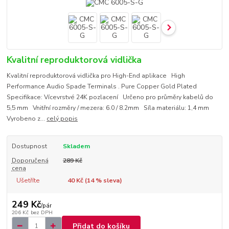
Kvalitní reproduktorová vidlička
Kvalitní reproduktorová vidlička pro High-End aplikace High
Performance Audio Spade Terminals . Pure Copper Gold Plated
Specifikace: Vícevrstvé 24K pozlacení Určeno pro průměry kabelů do
5,5 mm Vnitřní rozměry / mezera: 6.0 / 8.2mm Síla materiálu: 1,4 mm
Vyrobeno z...
celý popis
Dostupnost
Skladem
Doporučená
289 Kč
cena
Ušetříte
40 Kč (
14
% sleva)
249 Kč
/
pár
206 Kč
bez DPH
Přidat do košíku