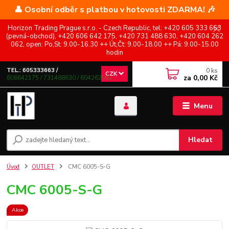
👤 Osobní odběr s platbou v hotovosti ZDARMA! 🎶
Horizon Trading Prague s.r.o. - Czech Republic, tel: +420 605 333 663
(pevná-obchod), +420 606 642 175, +420 731 488 630, +420 604 262
062, open: Po,St: 9.00-16.30 ++ Út,Čt: 9.00-18.00 ++ Pá: 9.00-15.00
hodin
0
ks
TEL.: 605333663 /
CZK
za
0,00 Kč
606642175 / 731488630 / 604262062
Menu
Hledat
Úvod
OUTLET
CMC 6005-S-G
CMC 6005-S-G
Akce