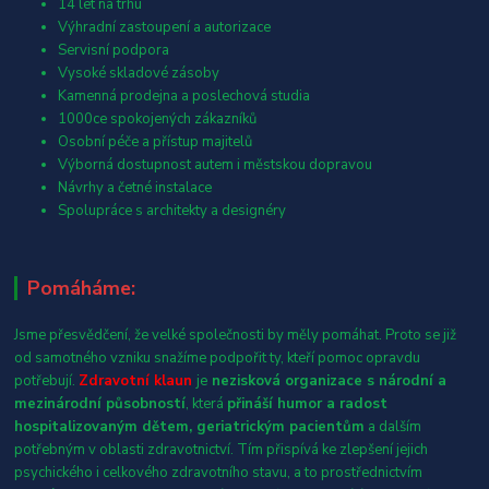
14 let na trhu
Výhradní zastoupení a autorizace
Servisní podpora
Vysoké skladové zásoby
Kamenná prodejna a poslechová studia
1000ce spokojených zákazníků
Osobní péče a přístup majitelů
Výborná dostupnost autem i městskou dopravou
Návrhy a četné instalace
Spolupráce s architekty a designéry
Pomáháme:
Jsme přesvědčení, že velké společnosti by měly pomáhat. Proto se již
od samotného vzniku snažíme podpořit ty, kteří pomoc opravdu
potřebují.
Zdravotní klaun
je
nezisková organizace s národní a
mezinárodní působností
, která
přináší humor a radost
hospitalizovaným dětem, geriatrickým pacientům
a dalším
potřebným v oblasti zdravotnictví. Tím přispívá ke zlepšení jejich
psychického i celkového zdravotního stavu, a to prostřednictvím