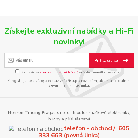
Získejte exkluzivní nabídky a Hi-Fi
novinky!
Přihlásit se
Souhlasím se
zpracováním osobních údajů
za účelem rozesílky newsletteru.
Zaregistrujte se a získejte exkluzivní přístup k novinkám, akcím a speciálním
slevám na Hi-Fi techniku.
H
orizon
T
rading
P
rague s.r.o. distributor značkové elektroniky,
hudby a příslušenství
telefon - obchod /: 605
333 663 (pevná linka)