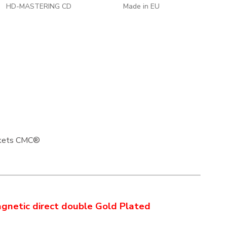
HD-MASTERING CD
Made in EU
ckets CMC®
agnetic direct double Gold Plated