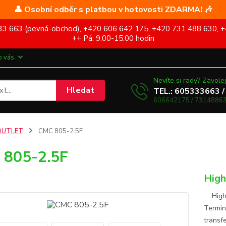
👤 Osobní odběr s platbou v hotovosti ZDARMA! 🎶
5 333 663 (pevná-obchod), +420 606 642 175, +420 731 488 630, +
++ Pá: 9.00-15.00 hodin
o vás
Nevíte si rady? Zavolej
Hledat
TEL.: 605333663 /
606642175 / 73148863
OUTLET
CMC 805-2.5F
 805-2.5F
High
High-E
Termin
transf