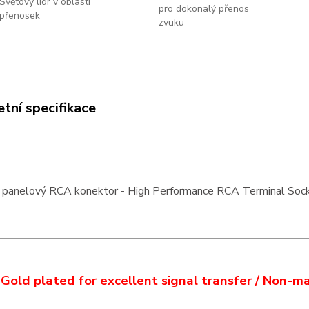
Světový lídr v oblasti
pro dokonalý přenos
přenosek
zvuku
tní specifikace
 panelový RCA konektor - High Performance RCA Terminal So
Gold plated for excellent signal transfer / Non-m