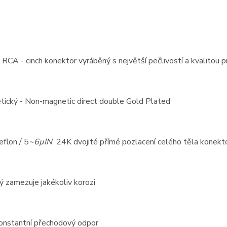
RCA - cinch konektor vyráběný s největší pečlivostí a kvalito
ický - Non-magnetic direct double Gold Plated
eflon / 5
~6µIN
24K dvojité přímé pozlacení celého těla konek
 zamezuje jakékoliv korozi
konstantní přechodový odpor