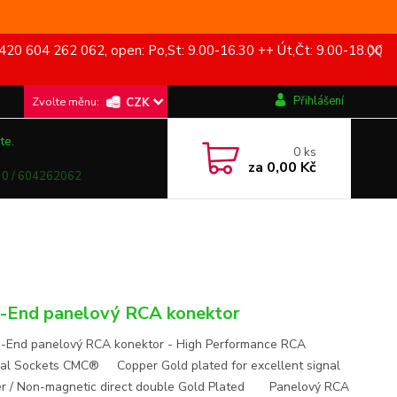
420 604 262 062, open: Po,St: 9.00-16.30 ++ Út,Čt: 9.00-18.00
Přihlášení
CZK
te.
0
ks
za
0,00 Kč
0 / 604262062
-End panelový RCA konektor
nd panelový RCA konektor - High Performance RCA
al Sockets CMC® Copper Gold plated for excellent signal
er / Non-magnetic direct double Gold Plated Panelový RCA