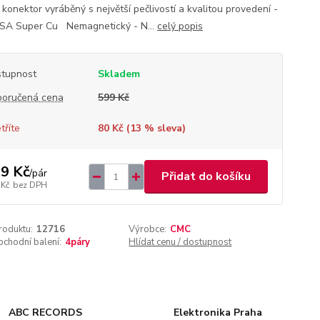
 konektor vyráběný s největší pečlivostí a kvalitou provedení -
A Super Cu Nemagnetický - N...
celý popis
tupnost
Skladem
oručená cena
599 Kč
tříte
80 Kč (
13
% sleva)
9 Kč
/
pár
Přidat do košíku
 Kč
bez DPH
roduktu:
12716
Výrobce:
CMC
chodní balení:
4páry
Hlídat cenu / dostupnost
ABC RECORDS
Elektronika Praha