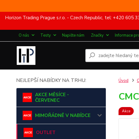
Horizon Trading Prague s.r.o. - Czech Republic, tel: +420 60
O nás
Testy
Napište nám
Značky
Informace pr
NEJLEPŠÍ NABÍDKY NA TRHU:
Úvod
CMC
AKCE MĚSÍCE -
ČERVENEC
Akce
MIMOŘÁDNĚ V NABÍDCE
OUTLET