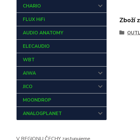
CHARIO
Zboží 
FLUX HiFi
AUDIO ANATOMY
OUT
ELECAUDIO
WBT
AIWA
JICO
MOONDROP
ANALOGPLANET
V REGIONU ČECHY zastupujeme