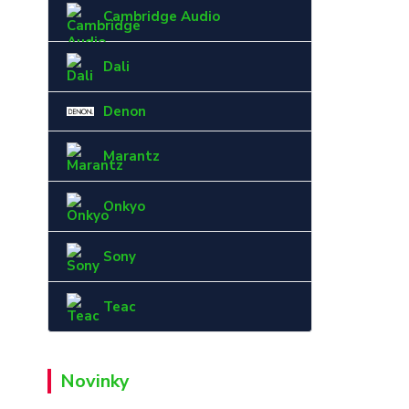
Cambridge Audio
Dali
Denon
Marantz
Onkyo
Sony
Teac
Novinky