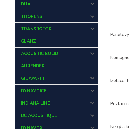
DUAL
THORENS
TRANSROTOR
Panelový 
GLANZ
ACOUSTIC SOLID
Nemagnet
AURENDER
GIGAWATT
Izolace: t
DYNAVOICE
INDIANA LINE
Pozlacený
BC ACOUSTIQUE
Nízký a 
DYNAVOX