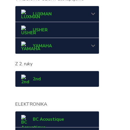
LUXMAN
USHER
YAMAHA
Z 2. ruky
2nd
ELEKTRONIKA
BC Acoustique