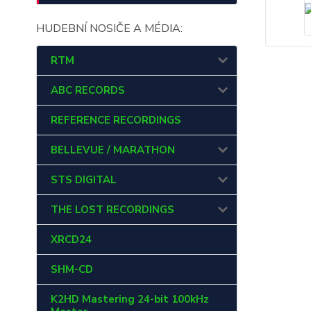
HUDEBNÍ NOSIČE A MÉDIA:
RTM
ABC RECORDS
REFERENCE RECORDINGS
BELLEVUE / MARATHON
STS DIGITAL
THE LOST RECORDINGS
XRCD24
SHM-CD
K2HD Mastering 24-bit 100kHz