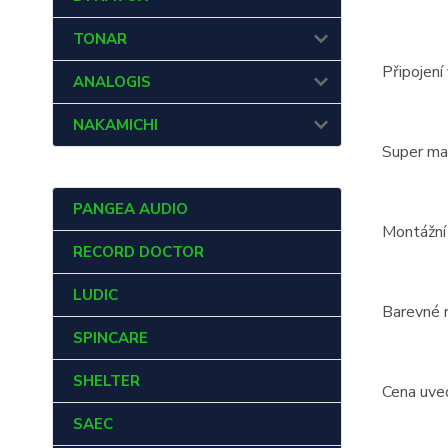
TONAR
Připojení
ANALOGIS
NAKAMICHI
Super mas
PANGEA AUDIO
Montážní
RECORD DOCTOR
LUDIC
Barevné r
SPINCARE
SHELTER
Cena uve
SAEC