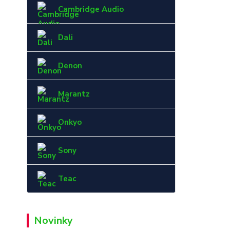
Cambridge Audio
Dali
Denon
Marantz
Onkyo
Sony
Teac
Novinky