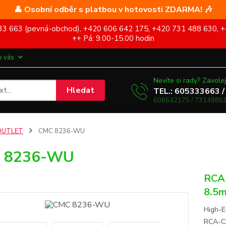
👤 Osobní odběr s platbou v hotovosti ZDARMA! 🎶
5 333 663 (pevná-obchod), +420 606 642 175, +420 731 488 630, +
++ Pá: 9.00-15.00 hodin
o vás
Nevíte si rady? Zavolej
Hledat
TEL.: 605333663 /
606642175 / 73148863
OUTLET
CMC 8236-WU
 8236-WU
RCA 
8.5
High-
RCA-CI