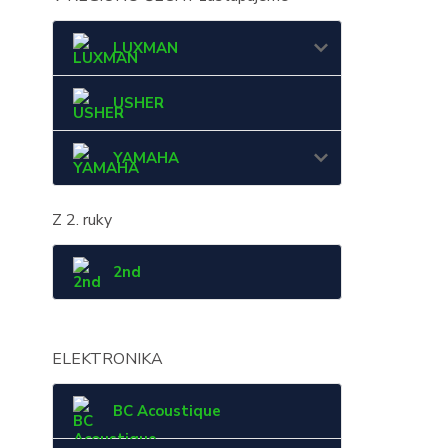
LUXMAN
USHER
YAMAHA
Z 2. ruky
2nd
ELEKTRONIKA
BC Acoustique