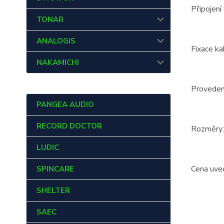
Připojení
TONAR
ANALOGIS
Fixace k
NAKAMICHI
Proveden
PANGEA AUDIO
RECORD DOCTOR
Rozměry:
LUDIC
Cena uve
SPINCARE
SHELTER
SAEC