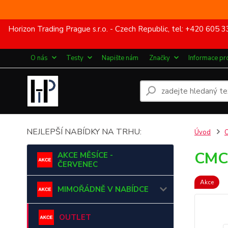
Horizon Trading Prague s.r.o. - Czech Republic, tel: +420 60
O nás
Testy
Napište nám
Značky
Informace pr
NEJLEPŠÍ NABÍDKY NA TRHU:
Úvod
CMC
AKCE MĚSÍCE -
ČERVENEC
Akce
MIMOŘÁDNĚ V NABÍDCE
OUTLET