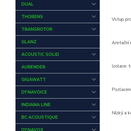
DUAL
THORENS
Vstup pr
TRANSROTOR
GLANZ
Aretační
ACOUSTIC SOLID
Izolace: t
AURENDER
GIGAWATT
Pozlacený
DYNAVOICE
INDIANA LINE
Nízký a 
BC ACOUSTIQUE
DYNAVOX