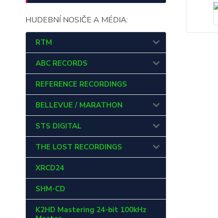
HUDEBNÍ NOSIČE A MÉDIA:
RTM
ABC RECORDS
REFERENCE RECORDINGS
BELLEVUE / MARATHON
STS DIGITAL
THE LOST RECORDINGS
XRCD24
SHM-CD
K2HD Mastering 24-bit 100kHz