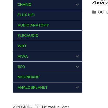
Zboží 
CHARIO
OUT
FLUX HiFi
AUDIO ANATOMY
ELECAUDIO
WBT
AIWA
JICO
MOONDROP
ANALOGPLANET
V REGIONU ČECHY zastupujeme