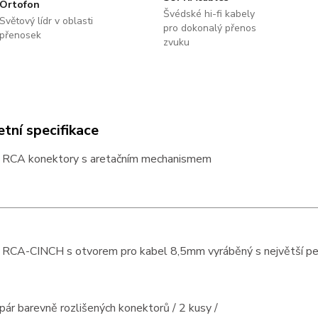
Ortofon
Švédské hi-fi kabely
Světový lídr v oblasti
pro dokonalý přenos
přenosek
zvuku
tní specifikace
 RCA konektory s aretačním mechanismem
 RCA-CINCH s otvorem pro kabel 8,5mm vyráběný s největší pečl
 pár barevně rozlišených konektorů / 2 kusy /