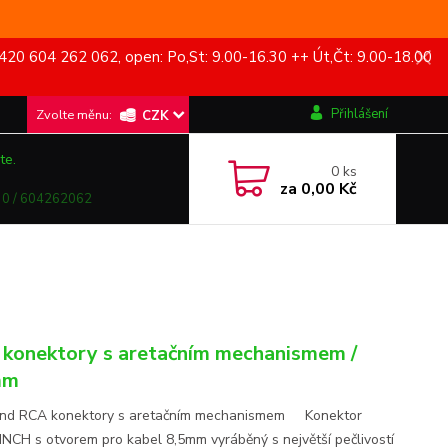
420 604 262 062, open: Po,St: 9.00-16.30 ++ Út,Čt: 9.00-18.00
Přihlášení
CZK
te.
0
ks
za
0,00 Kč
0 / 604262062
konektory s aretačním mechanismem /
mm
End RCA konektory s aretačním mechanismem Konektor
NCH s otvorem pro kabel 8,5mm vyráběný s největší pečlivostí