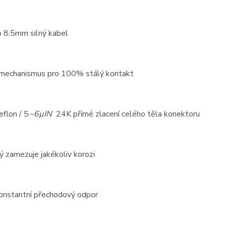
o 8.5mm silný kabel
 mechanismus pro 100% stálý kontakt
eflon / 5
~6µIN
24K přímé zlacení celého těla konektoru
 zamezuje jakékoliv korozi
konstantní přechodový odpor