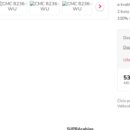
a kval
2 kusy
100% s
Dos
Dop
Uše
53
445
Číslo p
Velkoob
SUPRAcables