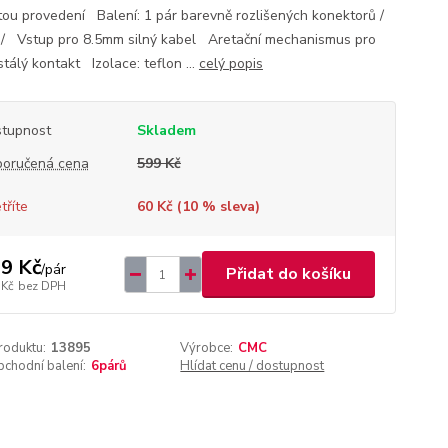
itou provedení Balení: 1 pár barevně rozlišených konektorů /
 / Vstup pro 8.5mm silný kabel Aretační mechanismus pro
tálý kontakt Izolace: teflon ...
celý popis
tupnost
Skladem
oručená cena
599 Kč
tříte
60 Kč (
10
% sleva)
9 Kč
/
pár
Přidat do košíku
 Kč
bez DPH
roduktu:
13895
Výrobce:
CMC
chodní balení:
6párů
Hlídat cenu / dostupnost