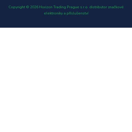
Copyright © 2026 Horizon Trading Prague s.r.o. distributor značkové
elektroniky a příslušenství