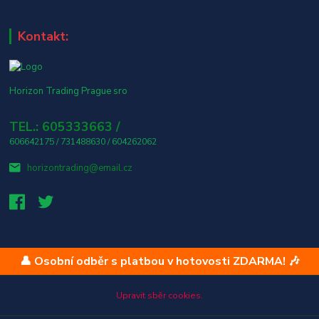
Kontakt:
Horizon Trading Prague sro
TEL.: 605333663 /
606642175 / 731488630 / 604262062
horizontrading@email.cz
👤 Osobní odběr s platbou v hotovosti ZDARMA! 🎶
Upravit sběr cookies.