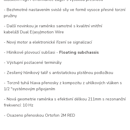
- Bezhmotné nastavením svislé síly ve formě vysoce přesné torzní
pružiny
- Další novinkou je raménko samotné s kvalitní vnitřní
kabeláží Dual E(asy)motion Wire
- Nový motor a elektronické řízení se signalizací
- Hliníkové plovoucí subšasi -
Floating subchassis
- Výstupní pozlacené terminály
- Zesílený hliníkový talíř s antistatickou plstěnou podložkou
- Torzně tuhá hlava přenosky z kompozitu z uhlíkových vláken s
1/2 "systémovým připojením
- Nová geometrie raménka s efektivní délkou 211mm s rezonanční
frekvencí: 10 Hz
- Osazeno přenoskou Ortofon 2M RED