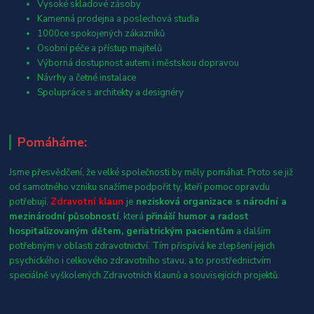
Vysoké skladové zásoby
Kamenná prodejna a poslechová studia
1000ce spokojených zákazníků
Osobní péče a přístup majitelů
Výborná dostupnost autem i městskou dopravou
Návrhy a četné instalace
Spolupráce s architekty a designéry
Pomáháme:
Jsme přesvědčení, že velké společnosti by měly pomáhat. Proto se již
od samotného vzniku snažíme podpořit ty, kteří pomoc opravdu
potřebují.
Zdravotní klaun
je
nezisková organizace s národní a
mezinárodní působností
, která
přináší humor a radost
hospitalizovaným dětem, geriatrickým pacientům
a dalším
potřebným v oblasti zdravotnictví. Tím přispívá ke zlepšení jejich
psychického i celkového zdravotního stavu, a to prostřednictvím
speciálně vyškolených Zdravotních klaunů a souvisejících projektů.