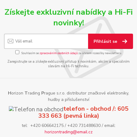
Získejte exkluzivní nabídky a Hi-Fi
novinky!
Přihlásit se
Souhlasím se
zpracováním osobních údajů
za účelem rozesílky newsletteru.
Zaregistrujte se a získejte exkluzivní přístup k novinkám, akcím a speciálním
slevám na Hi-Fi techniku.
H
orizon
T
rading
P
rague s.r.o. distributor značkové elektroniky,
hudby a příslušenství
telefon - obchod /: 605
333 663 (pevná linka)
tel: +420 606642175 / +420 731488630 / email:
horizontrading@email.cz