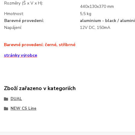
Rozměry (Š x V x H):
440x130x370 mm
Hmotnost:
5,5 kg
Barevné provedení:
aluminium - black / alumini
Napájení:
12V DC, 150mA
Barevné provedení: černé, stříbrné
stránky výrobce
Zboží zařazeno v kategoriích
DUAL
NEW CS Line