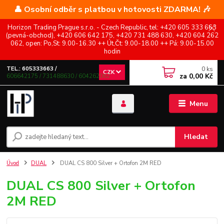
👤 Osobní odběr s platbou v hotovosti ZDARMA! 🎶
Horizon Trading Prague s.r.o. - Czech Republic, tel: +420 605 333 663
(pevná-obchod), +420 606 642 175, +420 731 488 630, +420 604 262
062, open: Po,St: 9.00-16.30 ++ Út,Čt: 9.00-18.00 ++ Pá: 9.00-15.00
hodin
0
ks
TEL.: 605333663 /
CZK
za
0,00 Kč
606642175 / 731488630 / 604262062
Menu
Hledat
Úvod
DUAL
DUAL CS 800 Silver + Ortofon 2M RED
DUAL CS 800 Silver + Ortofon
2M RED