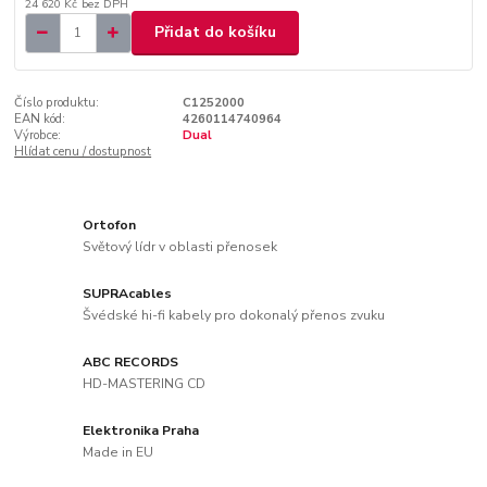
24 620 Kč
bez DPH
Přidat do košíku
Číslo produktu:
C1252000
EAN kód:
4260114740964
Výrobce:
Dual
Hlídat cenu / dostupnost
Ortofon
Světový lídr v oblasti přenosek
SUPRAcables
Švédské hi-fi kabely pro dokonalý přenos zvuku
ABC RECORDS
HD-MASTERING CD
Elektronika Praha
Made in EU