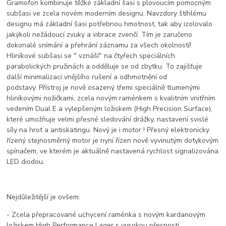
Gramofon kombinuje těžké základní šasi s plovoucím pomocným
subšasi ve zcela novém moderním designu. Navzdory štíhlému
designu má základní šasi potřebnou hmotnost, tak aby izolovalo
jakýkoli nežádoucí zvuky a vibrace zvenčí. Tím je zaručeno
dokonalé snímání a přehrání záznamu za všech okolností!
Hliníkové subšasi se " vznáší" na čtyřech speciálních
parabolických pružinách a odděluje se od zbytku. To zajišťuje
další minimalizaci vnějšího rušení a odhmotnění od
podstavy. Přístroj je nově osazený třemi speciálně tlumenými
hliníkovými nožičkami, zcela novým raménkem s kvalitním vnitřním
vedením Dual E a vylepšeným ložiskem (High Precision Surface),
které umožňuje velmi přesné sledování drážky, nastavení svislé
síly na hrot a antiskatingu. Nový je i motor ! Přesný elektronicky
řízený stejnosměrný motor je nyní řízen nově vyvinutým dotykovým
spínačem, ve kterém je aktuálně nastavená rychlost signalizována
LED diodou.
Nejdůležitější je ovšem:
- Zcela přepracované uchycení raménka s novým kardanovým
ložiskem High Performance Lager s vysokou přesností