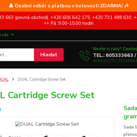
👤 Osobní odběr s platbou v hotovosti ZDARMA! 🎶
5 333 663 (pevná-obchod), +420 606 642 175, +420 731 488 630, +
++ Pá: 9.00-15.00 hodin
o vás
Nevíte si rady? Zavolej
Hledat
TEL.: 605333663 /
606642175 / 73148863
DUAL
DUAL Cartridge Screw Set
 Cartridge Screw Set
Sada
gram
Sada š
přenos