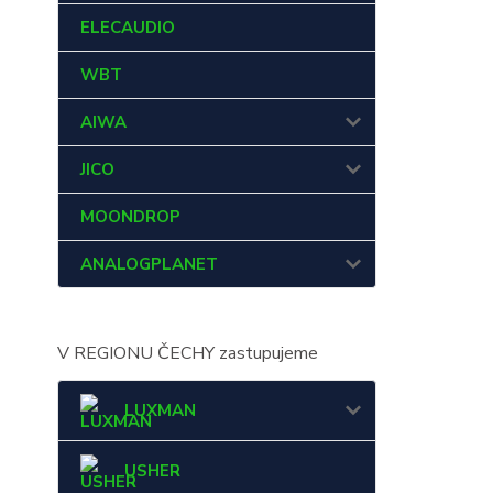
ELECAUDIO
WBT
AIWA
JICO
MOONDROP
ANALOGPLANET
V REGIONU ČECHY zastupujeme
LUXMAN
USHER