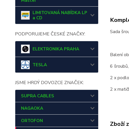
Master
LIMITOVANÁ NABÍDKA LP
a CD
Komple
Sada šro
PODPORUJEME ČESKÉ ZNAČKY:
ELEKTRONIKA PRAHA
Balení ob
TESLA
6 šroubů
2 x podl
JSME HRDÝ DOVOZCE ZNAČEK:
2 x matič
SUPRA CABLES
NAGAOKA
ORTOFON
Zboží 