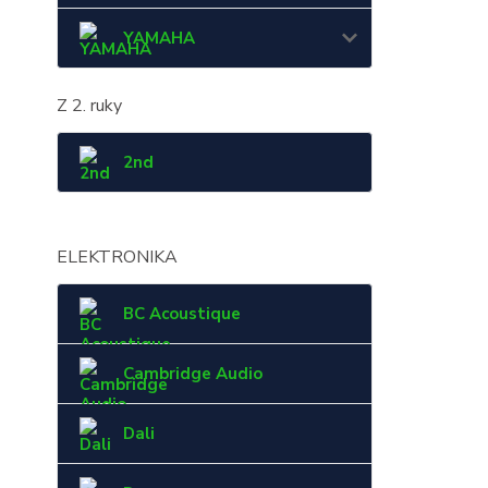
YAMAHA
Z 2. ruky
2nd
ELEKTRONIKA
BC Acoustique
Cambridge Audio
Dali