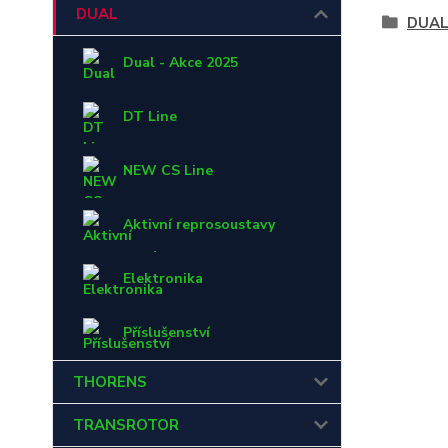
DUAL
DUA
Dual - Akce 2025
DT Line
NEW CS Line
Aktivní reprosoustavy
Elektronika
Příslušenství
THORENS
TRANSROTOR