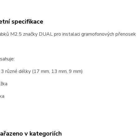
tní specifikace
ubků M2.5 značky DUAL pro instalaci gramofonových přenosek
sahuje:
, 3 různé délky (17 mm, 13 mm, 9 mm)
ožka
ka
zařazeno v kategoriích