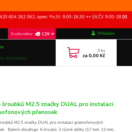
420 604 262 062, open: Po,St: 9.00-16.30 ++ Út,Čt: 9.00-18.00
Přihlášení
CZK
te.
0
ks
za
0,00 Kč
0 / 604262062
 šroubků M2.5 značky DUAL pro instalaci
ofonových přenosek
roubků M2.5 značky DUAL pro instalaci gramofonových
ek Balení obsahuje: 6 šroubů, 3 různé délky (17 mm, 13 mm,