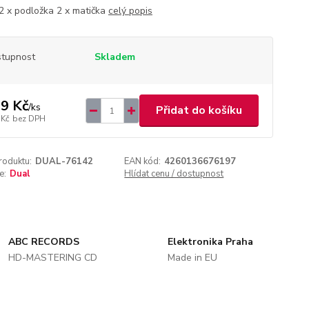
2 x podložka 2 x matička
celý popis
tupnost
Skladem
9 Kč
/
ks
Přidat do košíku
 Kč
bez DPH
roduktu:
DUAL-76142
EAN kód:
4260136676197
e:
Dual
Hlídat cenu / dostupnost
ABC RECORDS
Elektronika Praha
HD-MASTERING CD
Made in EU