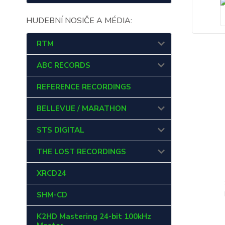
HUDEBNÍ NOSIČE A MÉDIA:
RTM
ABC RECORDS
REFERENCE RECORDINGS
BELLEVUE / MARATHON
STS DIGITAL
THE LOST RECORDINGS
XRCD24
SHM-CD
K2HD Mastering 24-bit 100kHz