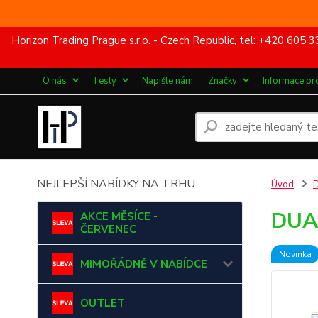
Horizon Trading Prague s.r.o. - Czech Republic, tel: +420 60
O nás
Testy
Napište nám
Značky
Informace pr
NEJLEPŠÍ NABÍDKY NA TRHU:
Úvod
DUAL
AKCE MĚSÍCE -
ČERVENEC
Novinka
MIMOŘÁDNĚ V NABÍDCE
OUTLET