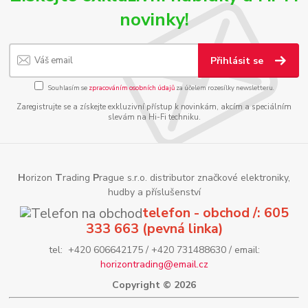
novinky!
Přihlásit se
Souhlasím se
zpracováním osobních údajů
za účelem rozesílky newsletteru.
Zaregistrujte se a získejte exkluzivní přístup k novinkám, akcím a speciálním
slevám na Hi-Fi techniku.
H
orizon
T
rading
P
rague s.r.o. distributor značkové elektroniky,
hudby a příslušenství
telefon - obchod /: 605
333 663 (pevná linka)
tel: +420 606642175 / +420 731488630 / email:
horizontrading@email.cz
Copyright © 2026