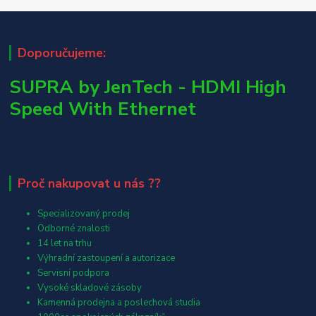
Doporučujeme:
SUPRA by JenTech - HDMI High
Speed With Ethernet
Proč nakupovat u nás ??
Specializovaný prodej
Odborné znalosti
14 let na trhu
Výhradní zastoupení a autorizace
Servisní podpora
Vysoké skladové zásoby
Kamenná prodejna a poslechová studia