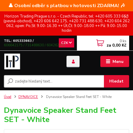
👤 Osobní odběr s platbou v hotovosti ZDARMA! 🎶
Horizon Trading Prague s.r.o. - Czech Republic, tel: +420 605 333 663
(pevná-obchod), +420 606 642 175, +420 731 488 630, +420 604 262
062, open: Po,St: 9.00-16.30 ++ Út,Čt: 9.00-18.00 ++ Pá: 9.00-15.00
hodin
0
ks
TEL.: 605333663 /
CZK
za
0,00 Kč
606642175 / 731488630 / 604262062
Menu
Hledat
Úvod
DYNAVOICE
Dynavoice Speaker Stand Feet SET - White
Dynavoice Speaker Stand Feet
SET - White