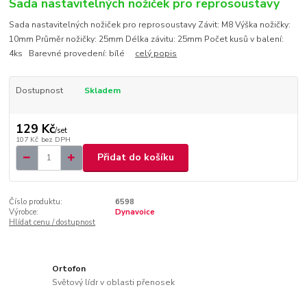
Sada nastavitelných nožiček pro reprosoustavy
Sada nastavitelných nožiček pro reprosoustavy Závit: M8 Výška nožičky:
10mm Průměr nožičky: 25mm Délka závitu: 25mm Počet kusů v balení:
4ks Barevné provedení: bílé
celý popis
Dostupnost
Skladem
129 Kč
/
set
107 Kč
bez DPH
Přidat do košíku
Číslo produktu:
6598
Výrobce:
Dynavoice
Hlídat cenu / dostupnost
Ortofon
Světový lídr v oblasti přenosek