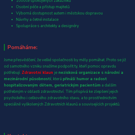
1000ce spokojených zákazníků
Osobní péče a přístup majitelů
Výborná dostupnost autem i městskou dopravou
Návrhy a četné instalace
Spolupráce s architekty a designéry
Pomáháme:
Jsme přesvědčení, že velké společnosti by měly pomáhat. Proto se již
od samotného vzniku snažíme podpořit ty, kteří pomoc opravdu
potřebují.
Zdravotní klaun
je
nezisková organizace s národní a
mezinárodní působností
, která
přináší humor a radost
hospitalizovaným dětem, geriatrickým pacientům
a dalším
potřebným v oblasti zdravotnictví. Tím přispívá ke zlepšení jejich
psychického i celkového zdravotního stavu, a to prostřednictvím
speciálně vyškolených Zdravotních klaunů a souvisejících projektů.