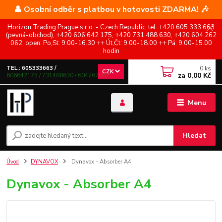
👤 Osobní odběr s platbou v hotovosti ZDARMA! 🎶
Horizon Trading Prague s.r.o. - Czech Republic, tel: +420 605 333 663
(pevná-obchod), +420 606 642 175, +420 731 488 630, +420 604 262
062, open: Po,St: 9.00-16.30 ++ Út,Čt: 9.00-18.00 ++ Pá: 9.00-15.00
hodin
0
ks
TEL.: 605333663 /
CZK
za
0,00 Kč
606642175 / 731488630 / 604262062
Menu
Hledat
Úvod
DYNAVOX
Dynavox - Absorber A4
Dynavox - Absorber A4