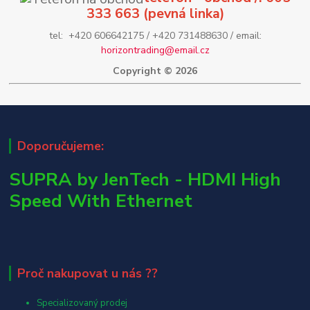
333 663 (pevná linka)
tel: +420 606642175 / +420 731488630 / email:
horizontrading@email.cz
Copyright © 2026
Doporučujeme:
SUPRA by JenTech - HDMI High
Speed With Ethernet
Proč nakupovat u nás ??
Specializovaný prodej