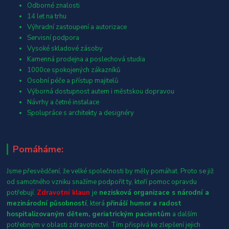
Odborné znalosti
14 let na trhu
Výhradní zastoupení a autorizace
Servisní podpora
Vysoké skladové zásoby
Kamenná prodejna a poslechová studia
1000ce spokojených zákazníků
Osobní péče a přístup majitelů
Výborná dostupnost autem i městskou dopravou
Návrhy a četné instalace
Spolupráce s architekty a designéry
Pomáháme:
Jsme přesvědčení, že velké společnosti by měly pomáhat. Proto se již
od samotného vzniku snažíme podpořit ty, kteří pomoc opravdu
potřebují.
Zdravotní klaun
je
nezisková organizace s národní a
mezinárodní působností
, která
přináší humor a radost
hospitalizovaným dětem, geriatrickým pacientům
a dalším
potřebným v oblasti zdravotnictví. Tím přispívá ke zlepšení jejich