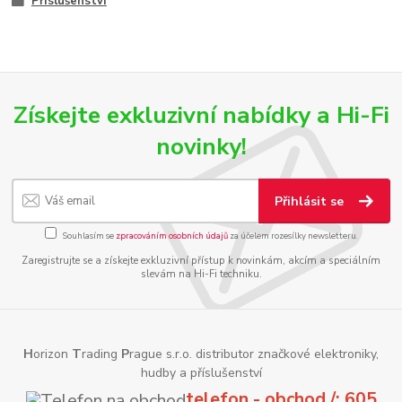
Příslušenství
Získejte exkluzivní nabídky a Hi-Fi
novinky!
Přihlásit se
Souhlasím se
zpracováním osobních údajů
za účelem rozesílky newsletteru.
Zaregistrujte se a získejte exkluzivní přístup k novinkám, akcím a speciálním
slevám na Hi-Fi techniku.
H
orizon
T
rading
P
rague s.r.o. distributor značkové elektroniky,
hudby a příslušenství
telefon - obchod /: 605