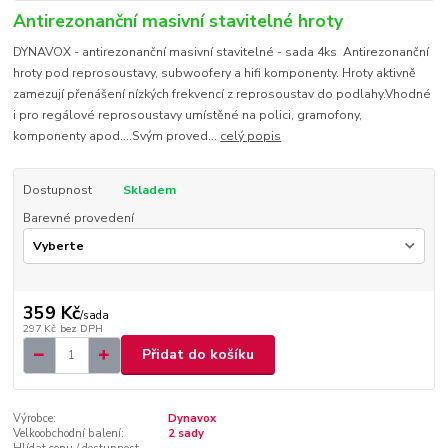
Antirezonanční masivní stavitelné hroty
DYNAVOX - antirezonanční masivní stavitelné - sada 4ks Antirezonanční
hroty pod reprosoustavy, subwoofery a hifi komponenty. Hroty aktivně
zamezují přenášení nízkých frekvencí z reprosoustav do podlahy.Vhodné
i pro regálové reprosoustavy umístěné na polici, gramofony,
komponenty apod....Svým proved...
celý popis
Dostupnost
Skladem
Barevné provedení
359 Kč
/
sada
297 Kč
bez DPH
Přidat do košíku
Výrobce:
Dynavox
Velkoobchodní balení:
2 sady