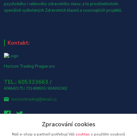
psychického i celkového zdravotního stavu, a to prostřednictvím
speciálně vyškolených Zdravotních klaunů a souvisejících projektů.
Kontakt:
Horizon Trading Prague sro
TEL.: 605333663 /
606642175 / 731488630 / 604262062
horizontrading@email.cz
Zpracování cookies
Náš e-shop a partneři potřebují Váš
souhlas
s použitím souborů