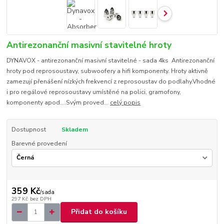
Antirezonanční masivní stavitelné hroty
DYNAVOX - antirezonanční masivní stavitelné - sada 4ks Antirezonanční
hroty pod reprosoustavy, subwoofery a hifi komponenty. Hroty aktivně
zamezují přenášení nízkých frekvencí z reprosoustav do podlahy.Vhodné
i pro regálové reprosoustavy umístěné na polici, gramofony,
komponenty apod....Svým proved...
celý popis
Dostupnost
Skladem
Barevné provedení
359 Kč
/
sada
297 Kč
bez DPH
Přidat do košíku