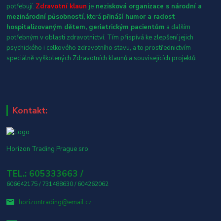
potřebují.
Zdravotní klaun
je
nezisková organizace s národní a
mezinárodní působností
, která
přináší humor a radost
hospitalizovaným dětem, geriatrickým pacientům
a dalším
potřebným v oblasti zdravotnictví. Tím přispívá ke zlepšení jejich
psychického i celkového zdravotního stavu, a to prostřednictvím
speciálně vyškolených Zdravotních klaunů a souvisejících projektů.
Kontakt:
Horizon Trading Prague sro
TEL.: 605333663 /
606642175 / 731488630 / 604262062
horizontrading@email.cz