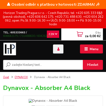
👤 Osobní odběr s platbou v hotovosti ZDARMA! 🎶
Horizon Trading Prague s.r.o. - Czech Republic, tel: +420 605 333 663
(pevná-obchod), +420 606 642 175, +420 731 488 630, +420 604 262
062, open: Po,St: 9.00-16.30 ++ Út,Čt: 9.00-18.00 ++ Pá: 9.00-15.00
hodin
0
ks
TEL.: 605333663 /
CZK
za
0,00 Kč
606642175 / 731488630 / 604262062
Menu
Hledat
Úvod
DYNAVOX
Dynavox - Absorber A4 Black
Dynavox - Absorber A4 Black