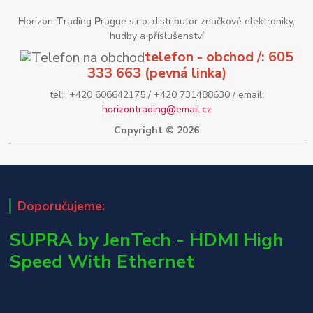
H
orizon
T
rading
P
rague s.r.o. distributor značkové elektroniky,
hudby a příslušenství
telefon - obchod /: 605
333 663 (pevná linka)
tel: +420 606642175 / +420 731488630 / email:
horizontrading@email.cz
Copyright © 2026
Doporučujeme:
SUPRA by JenTech - HDMI High
Speed With Ethernet