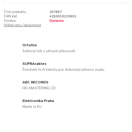
Číslo produktu:
207657
EAN kód:
4250019133602
Výrobce:
Dynavox
Hlídat cenu / dostupnost
Ortofon
Světový lídr v oblasti přenosek
SUPRAcables
Švédské hi-fi kabely pro dokonalý přenos zvuku
ABC RECORDS
HD-MASTERING CD
Elektronika Praha
Made in EU